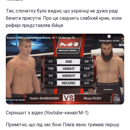
Так, спочатку було видно, що українці не дуже раді
бачити присутні. Про це свідчить слабкий крик, коли
рефері представляв бійця.
Скріншот з відео (Youtube-канал/М-1)
Примітно, що під час бою Плієв явно тримав першу