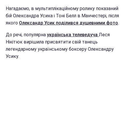
Нагадаємо, в мультиплікаційному ролику показаний
бій Олександра Усика і Тоні Белл в Манчестері, після
якого
Олександр Усик поділився душевними фото
.
До речі, популярна
українська телеведуча
Леся
Нікітюк вирішила присвятити свій танець
легендарному українському боксеру Олександру
Усику.