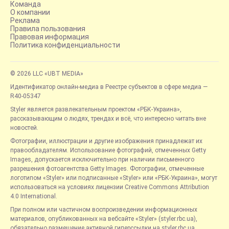
Команда
О компании
Реклама
Правила пользования
Правовая информация
Политика конфиденциальности
© 2026 LLC «UBT MEDIA»
Идентификатор онлайн-медиа в Реестре субъектов в сфере медиа —
R40-05347
Styler является развлекательным проектом «РБК-Украина»,
рассказывающим о людях, трендах и всё, что интересно читать вне
новостей.
Фотографии, иллюстрации и другие изображения принадлежат их
правообладателям. Использование фотографий, отмеченных Getty
Images, допускается исключительно при наличии письменного
разрешения фотоагентства Getty Images. Фотографии, отмеченные
логотипом «Styler» или подписанные «Styler» или «РБК-Украина», могут
использоваться на условиях лицензии Creative Commons Attribution
4.0 International.
При полном или частичном воспроизведении информационных
материалов, опубликованных на вебсайте «Styler» (styler.rbc.ua),
обязательно размещение активной гиперссылки на styler.rbc.ua,