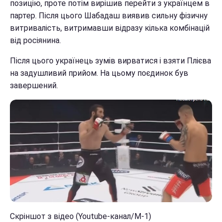
позицію, проте потім вирішив перейти з українцем в
партер. Після цього Шабадаш виявив сильну фізичну
витривалість, витримавши відразу кілька комбінацій
від росіянина.
Після цього українець зумів вирватися і взяти Плієва
на задушливий прийом. На цьому поєдинок був
завершений.
Скріншот з відео (Youtube-канал/М-1)