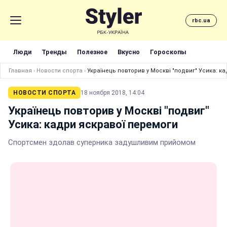
rbc.ua
Люди
Тренды
Полезное
Вкусно
Гороскопы
Главная
›
Новости спорта
›
Українець повторив у Москві "подвиг" Усика: к
НОВОСТИ СПОРТА
18 ноября 2018, 14:04
Українець повторив у Москві "подвиг"
Усика: кадри яскравої перемоги
Спортсмен здолав суперника задушливим прийомом