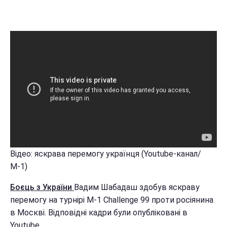
Відео: яскрава перемогу українця (Youtube-канал/
М-1)
Боєць з України
Вадим Шабадаш здобув яскраву
перемогу на турнірі М-1 Challenge 99 проти росіянина
в Москві. Відповідні кадри були опубліковані в
Youtube.