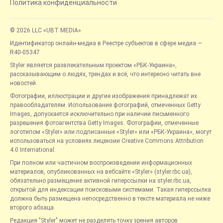
Политика конфиденциальности
© 2026 LLC «UBT MEDIA»
Идентификатор онлайн-медиа в Реестре субъектов в сфере медиа —
R40-05347
Styler является развлекательным проектом «РБК-Украина»,
рассказывающим о людях, трендах и всё, что интересно читать вне
новостей.
Фотографии, иллюстрации и другие изображения принадлежат их
правообладателям. Использование фотографий, отмеченных Getty
Images, допускается исключительно при наличии письменного
разрешения фотоагентства Getty Images. Фотографии, отмеченные
логотипом «Styler» или подписанные «Styler» или «РБК-Украина», могут
использоваться на условиях лицензии Creative Commons Attribution
4.0 International.
При полном или частичном воспроизведении информационных
материалов, опубликованных на вебсайте «Styler» (styler.rbc.ua),
обязательно размещение активной гиперссылки на styler.rbc.ua,
открытой для индексации поисковыми системами. Такая гиперссылка
должна быть размещена непосредственно в тексте материала не ниже
второго абзаца.
Редакция "Styler" может не разделять точку зрения авторов