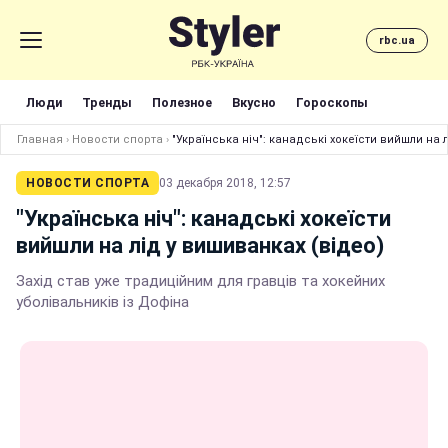
rbc.ua
Люди
Тренды
Полезное
Вкусно
Гороскопы
Главная
›
Новости спорта
›
"Українська ніч": канадські хокеїсти вийшли на 
НОВОСТИ СПОРТА
03 декабря 2018, 12:57
"Українська ніч": канадські хокеїсти
вийшли на лід у вишиванках (відео)
Захід став уже традиційним для гравців та хокейних
уболівальників із Дофіна