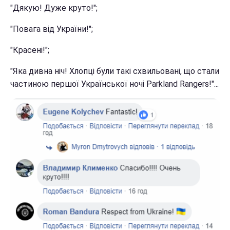
"Дякую! Дуже круто!";
"Повага від України!";
"Красені!";
"Яка дивна ніч! Хлопці були такі схвильовані, що стали
частиною першої Української ночі Parkland Rangers!"...