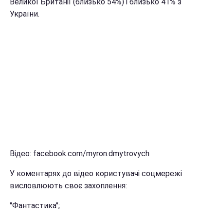
Великої Британії (близько 54%) і близько 41% з
України.
Відео: facebook.com/myron.dmytrovych
У коментарях до відео користувачі соцмережі
висловлюють своє захоплення:
"Фантастика";