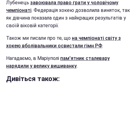
Лубенець
завоювала право грати у чоловічому
чемпіонаті
. Федерація хокею дозволила виняток, так
як дівчина показала один з найкращих результатів у
своїй віковій категорії.
Також ми писали про те, що
на чемпіонаті світу з
хокею вболівальники освистали гімн РФ
.
Нагадаємо, в Маріуполі
пам'ятник сталевару
нарядили у велику вишиванку
.
Дивіться також: