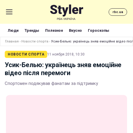
rbc.ua
Люди
Тренды
Полезное
Вкусно
Гороскопы
Главная
›
Новости спорта
›
Усик-Белью: українець зняв емоційне відео піс
НОВОСТИ СПОРТА
11 ноября 2018, 10:30
Усик-Белью: українець зняв емоційне
відео після перемоги
Спортсмен подякував фанатам за підтримку