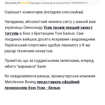
Скріншот коментарів (instagram.com/usykaa)
Нагадаємо, абсолютний чемпіон світу у важкій вазі
українець Олександр
Усик провів перший захист
титулів
в бою з британцем Тоні Белью. Сам
поєдинок вийшов досить яскравим і видовищним.
Український спортсмен здобув перемогу у 8-му
раунді технічним нокаутом.
Примітно, що за суддівськими записками, вперед
нібито "вирвався" Белл.
Як повідомлялося раніше, промоутерська компанія
Matchroom Boxing
представила офіційний
проморолик бою Усик - Белью
.