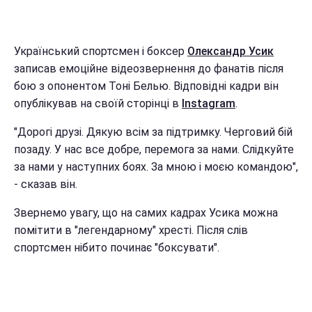
Український спортсмен і боксер
Олександр Усик
записав емоційне відеозвернення до фанатів після
бою з опонентом Тоні Белью. Відповідні кадри він
опублікував на своїй сторінці в
Instagram
.
"Дорогі друзі. Дякую всім за підтримку. Черговий бій
позаду. У нас все добре, перемога за нами. Слідкуйте
за нами у наступних боях. За мною і моєю командою",
- сказав він.
Звернемо увагу, що на самих кадрах Усика можна
помітити в "легендарному" хресті. Після слів
спортсмен нібито починає "боксувати".