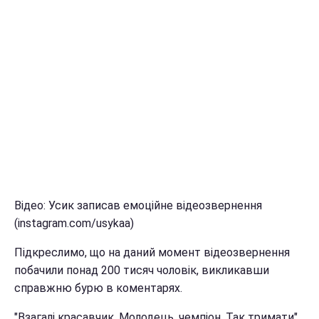
Відео: Усик записав емоційне відеозвернення
(instagram.com/usykaa)
Підкреслимо, що на даний момент відеозвернення
побачили понад 200 тисяч чоловік, викликавши
справжню бурю в коментарях.
"Взагалі красавчик. Молодець, чемпіон. Так тримати",