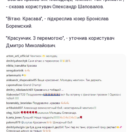
- сказав користувач Олександр Шаповалов.
"Вітаю. Красава", - підкреслив юзер Броніслав
Боремский.
"Красунчик. З перемогою", - уточнив користувач
Дмитро Миколайович.