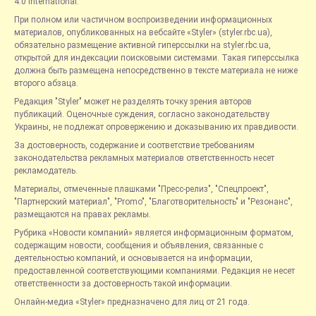
4.0 International.
При полном или частичном воспроизведении информационных
материалов, опубликованных на вебсайте «Styler» (styler.rbc.ua),
обязательно размещение активной гиперссылки на styler.rbc.ua,
открытой для индексации поисковыми системами. Такая гиперссылка
должна быть размещена непосредственно в тексте материала не ниже
второго абзаца.
Редакция "Styler" может не разделять точку зрения авторов
публикаций. Оценочные суждения, согласно законодательству
Украины, не подлежат опровержению и доказыванию их правдивости.
За достоверность, содержание и соответствие требованиям
законодательства рекламных материалов ответственность несет
рекламодатель.
Материалы, отмеченные плашками "Пресс-релиз", "Спецпроект",
"Партнерский материал", "Promo", "Благотворительность" и "Резонанс",
размещаются на правах рекламы.
Рубрика «Новости компаний» является информационным форматом,
содержащим новости, сообщения и объявления, связанные с
деятельностью компаний, и основывается на информации,
предоставленной соответствующими компаниями. Редакция не несет
ответственности за достоверность такой информации.
Онлайн-медиа «Styler» предназначено для лиц от 21 года.