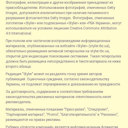
Фотографии, иллюстрации и другие изображения принадлежат их
правообладателям. Использование фотографий, отмеченных Getty
Images, допускается исключительно при наличии письменного
разрешения фотоагентства Getty Images. Фотографии, отмеченные
логотипом «Styler» или подписанные «Styler» или «РБК-Украина», могут
использоваться на условиях лицензии Creative Commons Attribution
4.0 International.
При полном или частичном воспроизведении информационных
материалов, опубликованных на вебсайте «Styler» (styler.rbc.ua),
обязательно размещение активной гиперссылки на styler.rbc.ua,
открытой для индексации поисковыми системами. Такая гиперссылка
должна быть размещена непосредственно в тексте материала не ниже
второго абзаца.
Редакция "Styler" может не разделять точку зрения авторов
публикаций. Оценочные суждения, согласно законодательству
Украины, не подлежат опровержению и доказыванию их правдивости.
За достоверность, содержание и соответствие требованиям
законодательства рекламных материалов ответственность несет
рекламодатель.
Материалы, отмеченные плашками "Пресс-релиз", "Спецпроект",
"Партнерский материал", "Promo", "Благотворительность" и "Резонанс",
размещаются на правах рекламы.
Рубрика «Новости компаний» является информационным форматом,