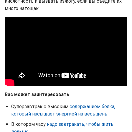
кислотность и вызвать изжогу, если вы съедите их
много натощак.
Вас может заинтересовать
Суперзавтрак с высоким
содержанием белка,
который насыщает энергией на весь день
В котором часу
надо завтракать, чтобы жить
дольше