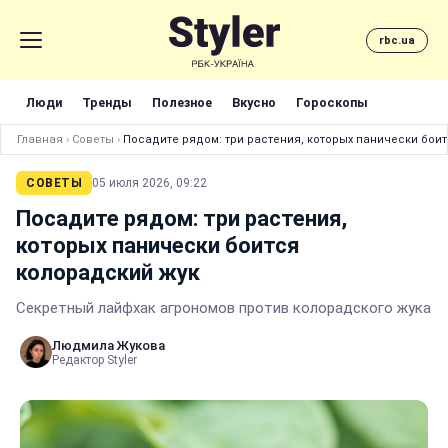
rbc.ua
Люди
Тренды
Полезное
Вкусно
Гороскопы
Главная
›
Советы
›
Посадите рядом: три растения, которых панически бои
СОВЕТЫ
05 июля 2026, 09:22
Посадите рядом: три растения,
которых панически боится
колорадский жук
Секретный лайфхак агрономов против колорадского жука
Людмила Жукова
Редактор Styler