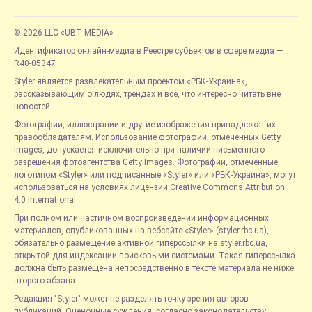
© 2026 LLC «UBT MEDIA»
Идентификатор онлайн-медиа в Реестре субъектов в сфере медиа —
R40-05347
Styler является развлекательным проектом «РБК-Украина»,
рассказывающим о людях, трендах и всё, что интересно читать вне
новостей.
Фотографии, иллюстрации и другие изображения принадлежат их
правообладателям. Использование фотографий, отмеченных Getty
Images, допускается исключительно при наличии письменного
разрешения фотоагентства Getty Images. Фотографии, отмеченные
логотипом «Styler» или подписанные «Styler» или «РБК-Украина», могут
использоваться на условиях лицензии Creative Commons Attribution
4.0 International.
При полном или частичном воспроизведении информационных
материалов, опубликованных на вебсайте «Styler» (styler.rbc.ua),
обязательно размещение активной гиперссылки на styler.rbc.ua,
открытой для индексации поисковыми системами. Такая гиперссылка
должна быть размещена непосредственно в тексте материала не ниже
второго абзаца.
Редакция "Styler" может не разделять точку зрения авторов
публикаций. Оценочные суждения, согласно законодательству