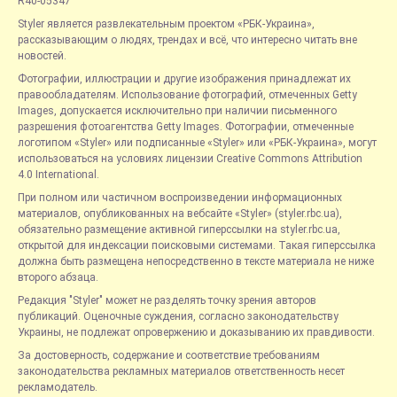
R40-05347
Styler является развлекательным проектом «РБК-Украина»,
рассказывающим о людях, трендах и всё, что интересно читать вне
новостей.
Фотографии, иллюстрации и другие изображения принадлежат их
правообладателям. Использование фотографий, отмеченных Getty
Images, допускается исключительно при наличии письменного
разрешения фотоагентства Getty Images. Фотографии, отмеченные
логотипом «Styler» или подписанные «Styler» или «РБК-Украина», могут
использоваться на условиях лицензии Creative Commons Attribution
4.0 International.
При полном или частичном воспроизведении информационных
материалов, опубликованных на вебсайте «Styler» (styler.rbc.ua),
обязательно размещение активной гиперссылки на styler.rbc.ua,
открытой для индексации поисковыми системами. Такая гиперссылка
должна быть размещена непосредственно в тексте материала не ниже
второго абзаца.
Редакция "Styler" может не разделять точку зрения авторов
публикаций. Оценочные суждения, согласно законодательству
Украины, не подлежат опровержению и доказыванию их правдивости.
За достоверность, содержание и соответствие требованиям
законодательства рекламных материалов ответственность несет
рекламодатель.