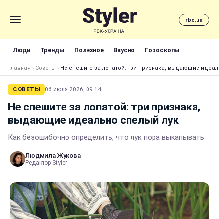
rbc.ua
Люди
Тренды
Полезное
Вкусно
Гороскопы
Главная
›
Советы
›
Не спешите за лопатой: три признака, выдающие идеал
СОВЕТЫ
06 июля 2026, 09:14
Не спешите за лопатой: три признака,
выдающие идеально спелый лук
Как безошибочно определить, что лук пора выкапывать
Людмила Жукова
Редактор Styler