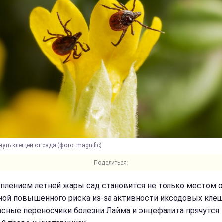
нуть клещей от сада (фото: magnific)
Поделиться:
уплением летней жары сад становится не только местом 
оной повышенного риска из-за активности иксодовых клещ
асные переносчики болезни Лайма и энцефалита прячутся 