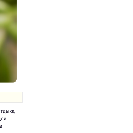
отдыха,
ей.
в