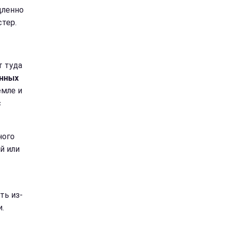
дленно
тер.
т туда
енных
емле и
с
ного
й или
ть из-
.