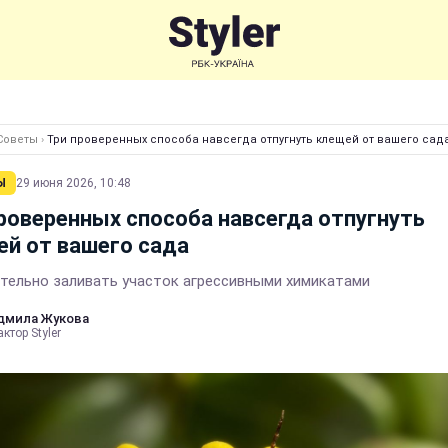
Советы
›
Три проверенных способа навсегда отпугнуть клещей от вашего сад
Ы
29 июня 2026, 10:48
роверенных способа навсегда отпугнуть
й от вашего сада
тельно заливать участок агрессивными химикатами
дмила Жукова
ктор Styler