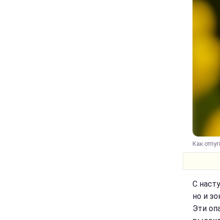
Как отпуг
С наст
но и з
Эти оп