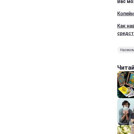
Вас мо
Копейн
Как на
средст
Насеко
Чита