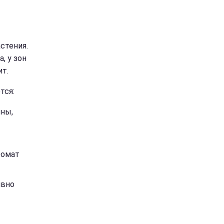
стения.
, у зон
т.
тся:
ины,
ромат
ивно