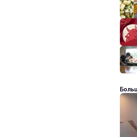
Больш