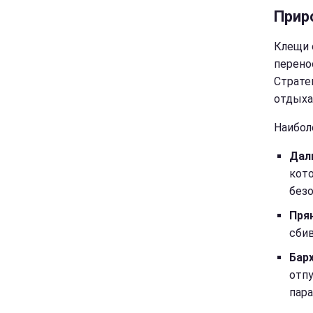
Прир
Клещи 
перено
Страте
отдыха
Наибол
Дал
кот
безо
Пря
сбив
Бар
отпу
пара