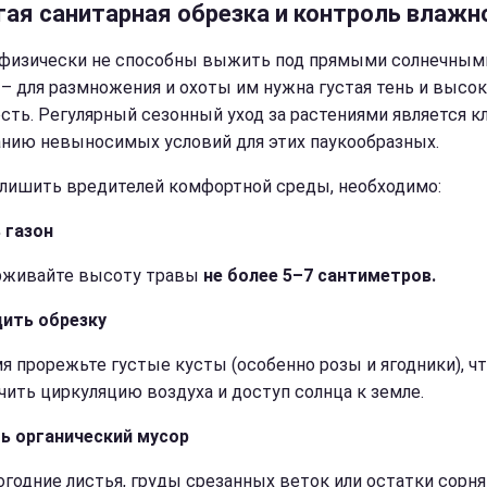
гая санитарная обрезка и контроль влажн
физически не способны выжить под прямыми солнечным
 – для размножения и охоты им нужна густая тень и высок
сть. Регулярный сезонный уход за растениями является 
анию невыносимых условий для этих паукообразных.
лишить вредителей комфортной среды, необходимо:
 газон
рживайте высоту травы
не более 5–7 сантиметров.
ить обрезку
я прорежьте густые кусты (особенно розы и ягодники), ч
чить циркуляцию воздуха и доступ солнца к земле.
ь органический мусор
годние листья, груды срезанных веток или остатки сорня