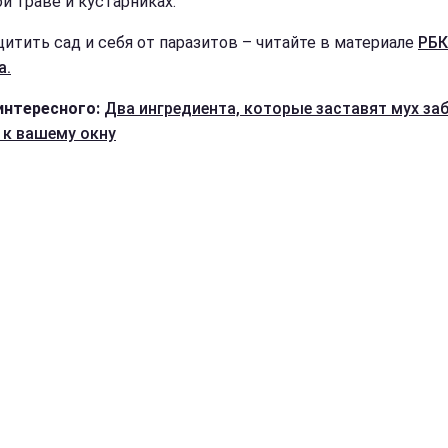
й траве и кустарниках.
щитить сад и себя от паразитов – читайте в материале
РБК
а.
интересного:
Два ингредиента, которые заставят мух за
 к вашему окну