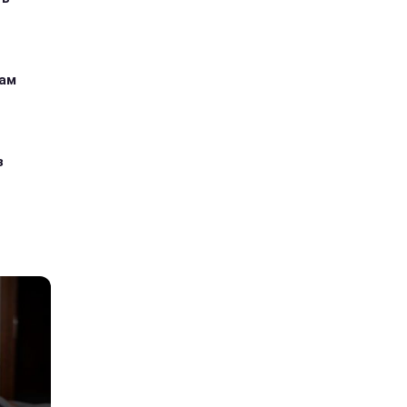
кам
з