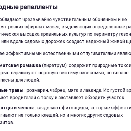
одные репелленты
обладают чрезвычайно чувствительным обонянием и не
сят резких эфирных масел, выделяющих определенные ра
гическая высадка правильных культур по периметру газона
 или вдоль садовых дорожек создаст надежный живой щи
ее эффективными естественными отпугивателями являю
матская ромашка
(пиретрум): содержит природные токс
орые парализуют нервную систему насекомых, но вполне
пасны для людей.
ные травы
: розмарин, чабрец, мята и лаванда. Их густой а
ает вредителей с толку и заставляет обходить участок.
хатцы и чеснок
: выделяют фитонциды, которые эффект
гивают не только клещей, но и многих других садовых
зитов.