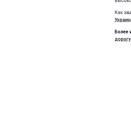
высоко
Как за
Украин
Более 
дорогу