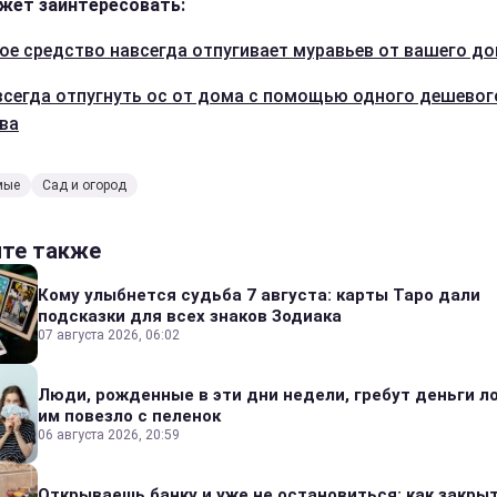
жет заинтересовать:
ое средство навсегда отпугивает муравьев от вашего до
всегда отпугнуть ос от дома с помощью одного дешевог
ва
мые
Сад и огород
йте также
Кому улыбнется судьба 7 августа: карты Таро дали
подсказки для всех знаков Зодиака
07 августа 2026, 06:02
Люди, рожденные в эти дни недели, гребут деньги л
им повезло с пеленок
06 августа 2026, 20:59
Открываешь банку и уже не остановиться: как закры