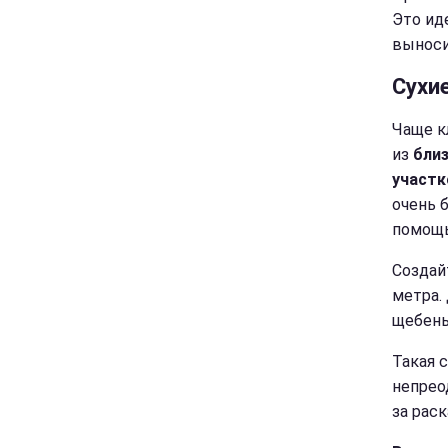
Это ид
выноси
Сухи
Чаще к
из
бли
участк
очень 
помощь
Создай
метра.
щебень
Такая с
непрео
за рас