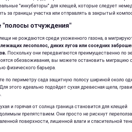
еальные "инкубаторы" для клещей, которые следует неме
ть за границы участка или отправлять в закрытый компос
е "полосы отчуждения"
лещи не рождаются среди ухоженного газона, а мигрирую
злежащих лесополос, диких лугов или соседних заброш
ов.
Поскольку они передвигаются преимущественно по з
боятся обезвоживания, вы можете остановить миграцию 
ю физического барьера.
те по периметру сада защитную полосу шириной около од
 Для этого идеально подойдет сухая древесная щепа, грави
.
ухая и горячая от солнца граница становится для клещей
долимым препятствием. Они просто не рискнут переполза
каленной поверхности, лишенной влаги и спасительной тени