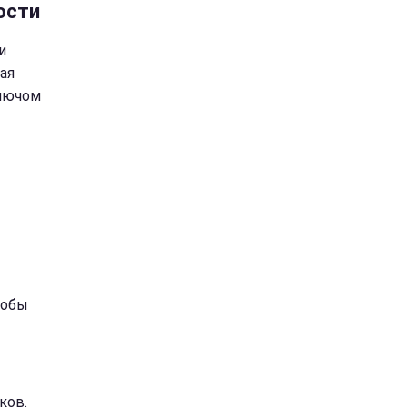
ости
и
ая
ключом
тобы
ков.