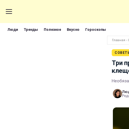
Люди
Тренды
Полезное
Вкусно
Гороскопы
Главная
›
СОВЕТ
Три п
клеще
Необяза
Лю
Реда