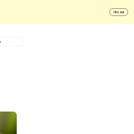
rbc.ua
а