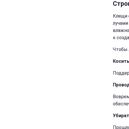
Стро
Клещи 
лучами
влажно
к созд
Чтобы 
Косить
Подде
Провод
Воврем
обеспе
Убират
Прошло