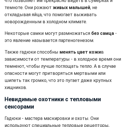
что позволяет им прекрасно видеть в сумерках и
темноте. Они рожают
живых малышей
, не
откладывая яйца, что помогает выживать
новорожденным в холодном климате.
Некоторые самки могут размножаться
без самца
-
это явление называется партеногенезом.
Также гадюки способны
менять цвет кожи
в
зависимости от температуры - в холодное время они
темнеют, чтобы лучше поглощать тепло. А в случае
опасности могут притворяться мертвыми или
шипеть так громко, что это пугает даже крупных
хищников.
Невидимые охотники с тепловыми
сенсорами
Гадюки - мастера маскировки и охоты. Они
используют специальные тепловые рецепторы,