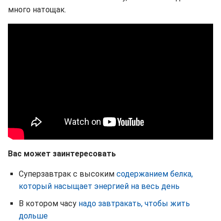
много натощак.
Вас может заинтересовать
Суперзавтрак с высоким
содержанием белка,
который насыщает энергией на весь день
В котором часу
надо завтракать, чтобы жить
дольше