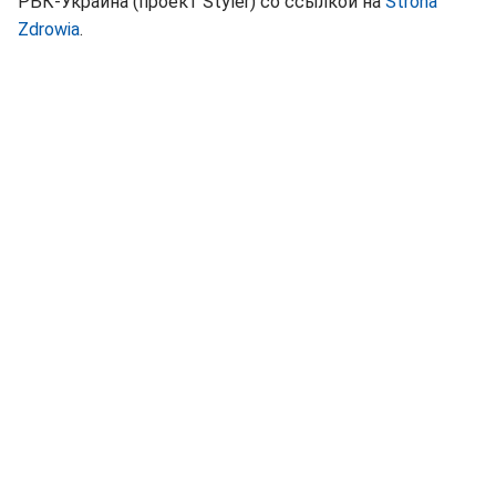
РБК-Украина (проект Styler) со ссылкой на
Strona
Zdrowia
.