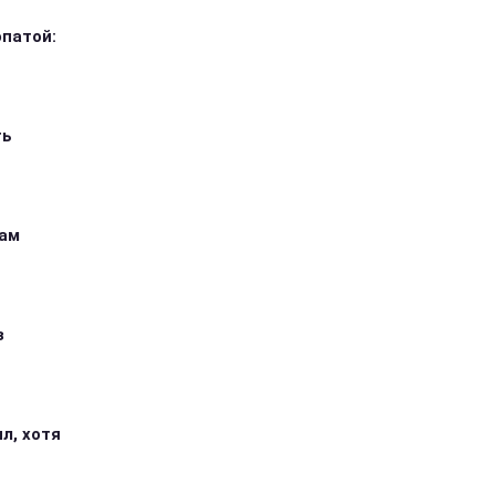
опатой:
ть
кам
з
л, хотя