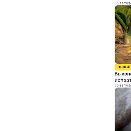
06 август
ПОЛЕЗ
Выкопа
испор
06 август