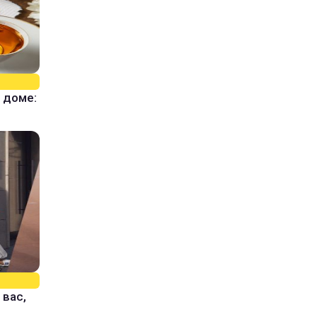
 доме:
 вас,