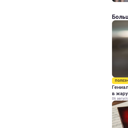
Больш
ПОЛЕЗ
Гениал
в жару
06 август