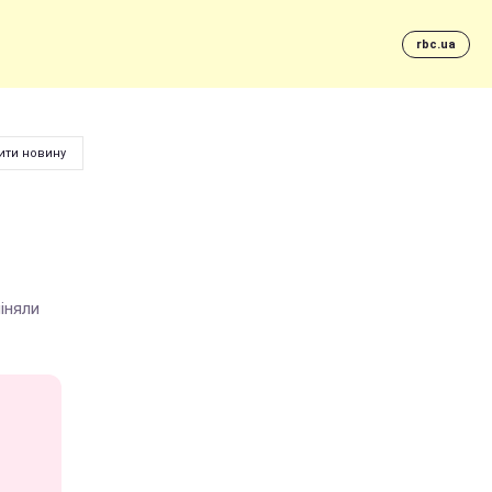
rbc.ua
ити новину
іняли