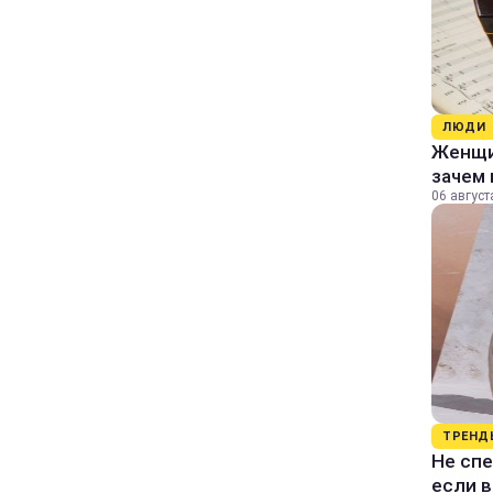
ЛЮДИ
Женщин
зачем 
06 август
ТРЕНД
Не спе
если 