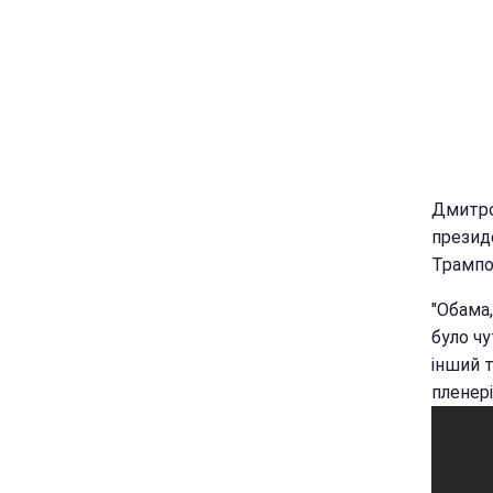
Дмитро
презид
Трампом
"Обама,
було чу
інший т
пленері