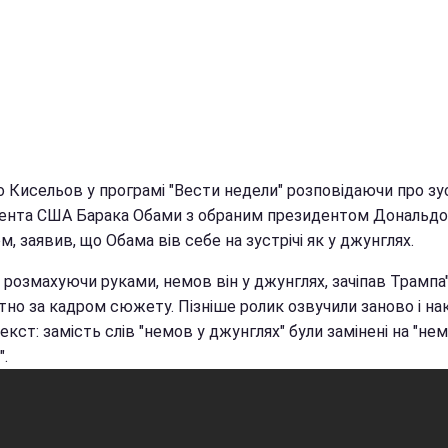
 Кисельов у програмі "Вести недели" розповідаючи про зу
ента США Барака Обами з обраним президентом Дональд
, заявив, що Обама вів себе на зустрічі як у джунглях.
 розмахуючи руками, немов він у джунглях, зачіпав Трампа"
тно за кадром сюжету. Пізніше ролик озвучили заново і на
екст: замість слів "немов у джунглях" були замінені на "не
".