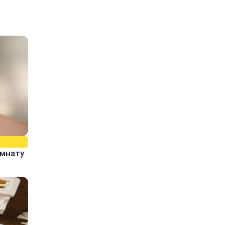
омнату