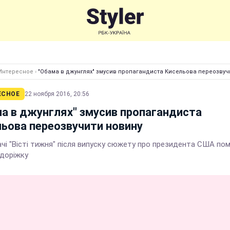
Интересное
›
"Обама в джунглях" змусив пропагандиста Кисельова переозвуч
ЕСНОЕ
22 ноября 2016, 20:56
а в джунглях" змусив пропагандиста
ьова переозвучити новину
чі "Вісті тижня" після випуску сюжету про президента США пом
 доріжку