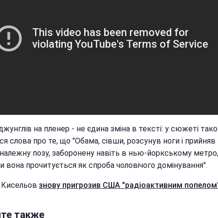
джунглів на пленер - не єдина зміна в тексті: у сюжеті так
ся слова про те, що "Обама, сівши, розсунув ноги і прийняв
 належну позу, заборонену навіть в нью-йоркському метро
и вона прочитується як спроба чоловічого домінування".
 Кисельов
знову пригрозив США "радіоактивним попелом
йте также