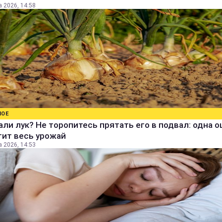
а 2026, 14:58
НОЕ
ли лук? Не торопитесь прятать его в подвал: одна 
тит весь урожай
а 2026, 14:53