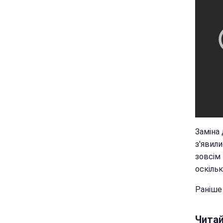
Заміна 
з'явили
зовсім
оскільк
Раніше
Чита