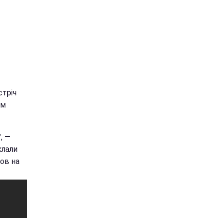
стріч
ом
, —
клали
мов на