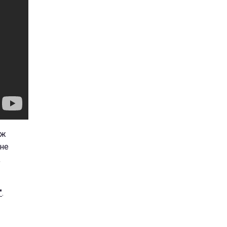
ож
 не
,
"
.