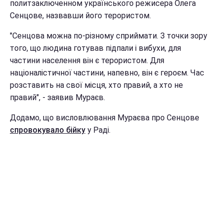
политзаключенном українського режисера Олега
Сенцове, назвавши його терористом.
"Сенцова можна по-різному сприймати. З точки зору
того, що людина готував підпали і вибухи, для
частини населення він є терористом. Для
націоналістичної частини, напевно, він є героєм. Час
розставить на свої місця, хто правий, а хто не
правий", - заявив Мураєв.
Додамо, що висловлювання Мураєва про Сенцове
спровокувало бійку
у Раді.