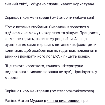
гнівний твіт", - обурено справшивают користувачі.
Скріншот комментареив (twitter.com/avakovarsen)
"Тут є питання глобальні. Силовики впоратися з
під*нками не можуть, жорстко та рішуче. Працюють,
як мокре горить, на п'ятому році війни. А якщо
суспільство саме вирішить питання - асфальт рити
копитами, щоб розібратися як годиться, призначити
винних і покарати кого попало", - пишуть юзери.
"Ще такого короткого, точного і літературно
видержаного висловлювання не чув", - іронізують у
мережі.
Скріншот комментареив (twitter.com/avakovarsen)
Раніше Євген Мураєв
цинічно висловився
про