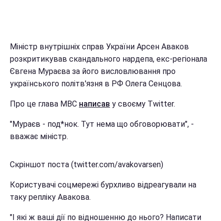
Міністр внутрішніх справ України Арсен Аваков
розкритикував скандального нардепа, екс-регіонала
Євгена Мураєва за його висловлювання про
українського політв'язня в РФ Олега Сенцова.
Про це глава МВС
написав
у своєму Twitter.
"Мураєв - под*нок. Тут нема що обговорювати", -
вважає міністр.
Скріншот поста (twitter.com/avakovarsen)
Користувачі соцмережі бурхливо відреагували на
таку репліку Авакова.
"І які ж ваші дії по відношенню до нього? Написати