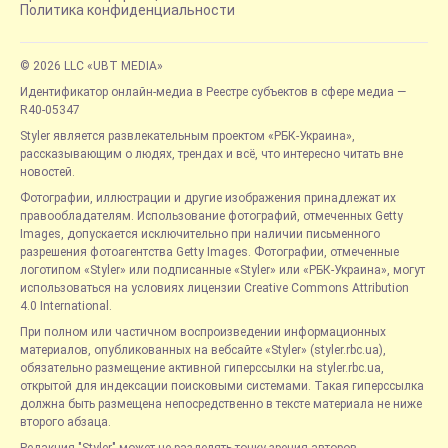
Политика конфиденциальности
© 2026 LLC «UBT MEDIA»
Идентификатор онлайн-медиа в Реестре субъектов в сфере медиа —
R40-05347
Styler является развлекательным проектом «РБК-Украина»,
рассказывающим о людях, трендах и всё, что интересно читать вне
новостей.
Фотографии, иллюстрации и другие изображения принадлежат их
правообладателям. Использование фотографий, отмеченных Getty
Images, допускается исключительно при наличии письменного
разрешения фотоагентства Getty Images. Фотографии, отмеченные
логотипом «Styler» или подписанные «Styler» или «РБК-Украина», могут
использоваться на условиях лицензии Creative Commons Attribution
4.0 International.
При полном или частичном воспроизведении информационных
материалов, опубликованных на вебсайте «Styler» (styler.rbc.ua),
обязательно размещение активной гиперссылки на styler.rbc.ua,
открытой для индексации поисковыми системами. Такая гиперссылка
должна быть размещена непосредственно в тексте материала не ниже
второго абзаца.
Редакция "Styler" может не разделять точку зрения авторов