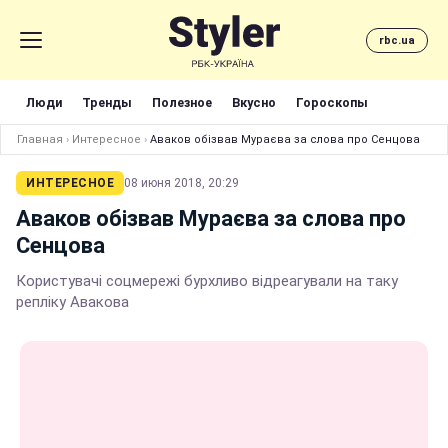
rbc.ua
Люди
Тренды
Полезное
Вкусно
Гороскопы
Главная
›
Интересное
›
Аваков обізвав Мураєва за слова про Сенцова
ИНТЕРЕСНОЕ
08 июня 2018, 20:29
Аваков обізвав Мураєва за слова про
Сенцова
Користувачі соцмережі бурхливо відреагували на таку
репліку Авакова