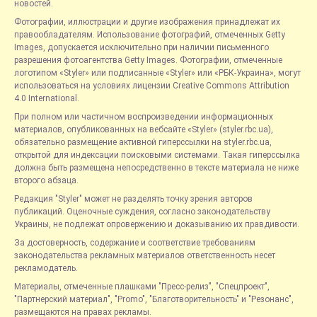
новостей.
Фотографии, иллюстрации и другие изображения принадлежат их
правообладателям. Использование фотографий, отмеченных Getty
Images, допускается исключительно при наличии письменного
разрешения фотоагентства Getty Images. Фотографии, отмеченные
логотипом «Styler» или подписанные «Styler» или «РБК-Украина», могут
использоваться на условиях лицензии Creative Commons Attribution
4.0 International.
При полном или частичном воспроизведении информационных
материалов, опубликованных на вебсайте «Styler» (styler.rbc.ua),
обязательно размещение активной гиперссылки на styler.rbc.ua,
открытой для индексации поисковыми системами. Такая гиперссылка
должна быть размещена непосредственно в тексте материала не ниже
второго абзаца.
Редакция "Styler" может не разделять точку зрения авторов
публикаций. Оценочные суждения, согласно законодательству
Украины, не подлежат опровержению и доказыванию их правдивости.
За достоверность, содержание и соответствие требованиям
законодательства рекламных материалов ответственность несет
рекламодатель.
Материалы, отмеченные плашками "Пресс-релиз", "Спецпроект",
"Партнерский материал", "Promo", "Благотворительность" и "Резонанс",
размещаются на правах рекламы.