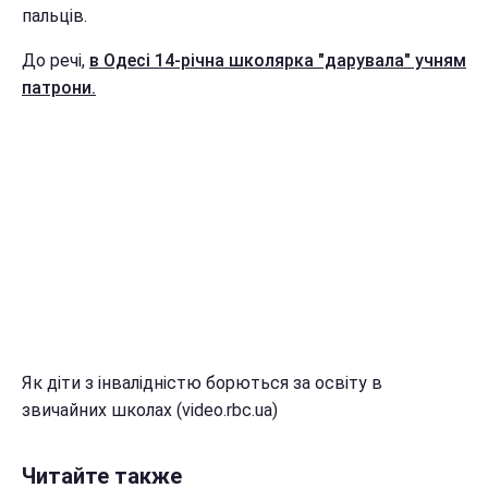
пальців.
До речі,
в Одесі 14-річна школярка "дарувала" учням
патрони.
Як діти з інвалідністю борються за освіту в
звичайних школах (video.rbc.ua)
Читайте также