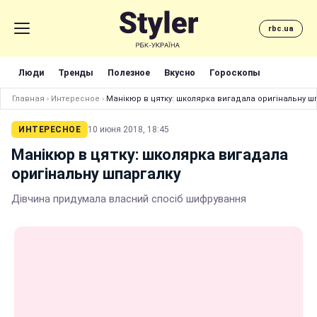
rbc.ua
Люди
Тренды
Полезное
Вкусно
Гороскопы
Главная
›
Интересное
›
Манікюр в цятку: школярка вигадала оригінальну ш
ИНТЕРЕСНОЕ
10 июня 2018, 18:45
Манікюр в цятку: школярка вигадала
оригінальну шпаргалку
Дівчина придумала власний спосіб шифрування