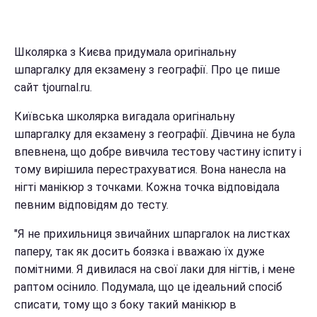
Школярка з Києва придумала оригінальну
шпаргалку для екзамену з географії. Про це пише
сайт tjournal.ru.
Київська школярка вигадала оригінальну
шпаргалку для екзамену з географії. Дівчина не була
впевнена, що добре вивчила тестову частину іспиту і
тому вирішила перестрахуватися. Вона нанесла на
нігті манікюр з точками. Кожна точка відповідала
певним відповідям до тесту.
"Я не прихильниця звичайних шпаргалок на листках
паперу, так як досить боязка і вважаю їх дуже
помітними. Я дивилася на свої лаки для нігтів, і мене
раптом осінило. Подумала, що це ідеальний спосіб
списати, тому що з боку такий манікюр в