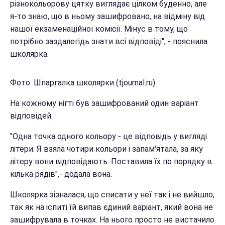
різнокольорову цятку виглядає цілком буденно, але
я-то знаю, що в ньому зашифровано, на відміну від
нашої екзаменаційної комісії. Мінус в тому, що
потрібно заздалегідь знати всі відповіді", - пояснила
школярка.
Фото: Шпаргалка школярки (tjournal.ru)
На кожному нігті був зашифрований один варіант
відповідей.
"Одна точка одного кольору - це відповідь у вигляді
літери. Я взяла чотири кольори і запам'ятала, за яку
літеру вони відповідають. Поставила їх по порядку в
кілька рядів",- додала вона.
Школярка зізналася, що списати у неї так і не вийшло,
так як на іспиті їй випав єдиний варіант, який вона не
зашифрувала в точках. На нього просто не вистачило