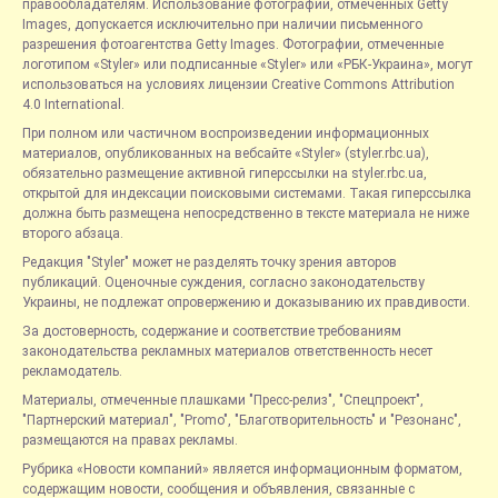
правообладателям. Использование фотографий, отмеченных Getty
Images, допускается исключительно при наличии письменного
разрешения фотоагентства Getty Images. Фотографии, отмеченные
логотипом «Styler» или подписанные «Styler» или «РБК-Украина», могут
использоваться на условиях лицензии Creative Commons Attribution
4.0 International.
При полном или частичном воспроизведении информационных
материалов, опубликованных на вебсайте «Styler» (styler.rbc.ua),
обязательно размещение активной гиперссылки на styler.rbc.ua,
открытой для индексации поисковыми системами. Такая гиперссылка
должна быть размещена непосредственно в тексте материала не ниже
второго абзаца.
Редакция "Styler" может не разделять точку зрения авторов
публикаций. Оценочные суждения, согласно законодательству
Украины, не подлежат опровержению и доказыванию их правдивости.
За достоверность, содержание и соответствие требованиям
законодательства рекламных материалов ответственность несет
рекламодатель.
Материалы, отмеченные плашками "Пресс-релиз", "Спецпроект",
"Партнерский материал", "Promo", "Благотворительность" и "Резонанс",
размещаются на правах рекламы.
Рубрика «Новости компаний» является информационным форматом,
содержащим новости, сообщения и объявления, связанные с