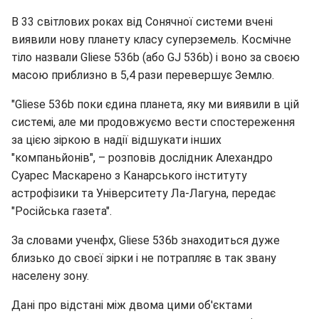
В 33 світлових роках від Сонячної системи вчені
виявили нову планету класу суперземель. Космічне
тіло назвали Gliese 536b (або GJ 536b) і воно за своєю
масою приблизно в 5,4 рази перевершує Землю.
"Gliese 536b поки єдина планета, яку ми виявили в цій
системі, але ми продовжуємо вести спостереження
за цією зіркою в надії відшукати інших
"компаньйонів", – розповів дослідник Алехандро
Суарес Маскарено з Канарського інституту
астрофізики та Університету Ла-Лагуна, передає
"Російська газета".
За словами ученфх, Gliese 536b знаходиться дуже
близько до своєї зірки і не потрапляє в так звану
населену зону.
Дані про відстані між двома цими об'єктами