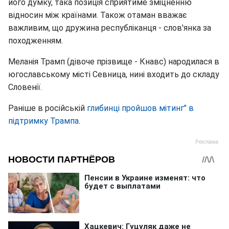
його думку, така позиція сприятиме зміцненню
відносин між країнами. Також отаман вважає
важливим, що дружина республіканця - слов'янка за
походженням.
Меланія Трамп (дівоче прізвище - Кнавс) народилася в
югославському місті Севница, нині входить до складу
Словенії.
Раніше в російській
глибинці пройшов мітинг" в
підтримку Трампа
.