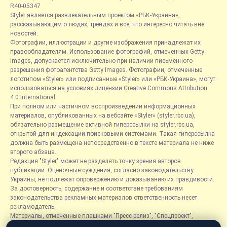
R40-05347
Styler является развлекательным проектом «РБК-Украина»,
рассказывающим о людях, трендах и всё, что интересно читать вне
новостей.
Фотографии, иллюстрации и другие изображения принадлежат их
правообладателям. Использование фотографий, отмеченных Getty
Images, допускается исключительно при наличии письменного
разрешения фотоагентства Getty Images. Фотографии, отмеченные
логотипом «Styler» или подписанные «Styler» или «РБК-Украина», могут
использоваться на условиях лицензии Creative Commons Attribution
4.0 International.
При полном или частичном воспроизведении информационных
материалов, опубликованных на вебсайте «Styler» (styler.rbc.ua),
обязательно размещение активной гиперссылки на styler.rbc.ua,
открытой для индексации поисковыми системами. Такая гиперссылка
должна быть размещена непосредственно в тексте материала не ниже
второго абзаца.
Редакция "Styler" может не разделять точку зрения авторов
публикаций. Оценочные суждения, согласно законодательству
Украины, не подлежат опровержению и доказыванию их правдивости.
За достоверность, содержание и соответствие требованиям
законодательства рекламных материалов ответственность несет
рекламодатель.
Материалы, отмеченные плашками "Пресс-релиз", "Спецпроект",
"Партнерский материал", "Promo", "Благотворительность" и "Резонанс",