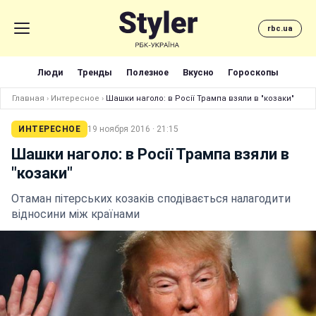
rbc.ua
Люди
Тренды
Полезное
Вкусно
Гороскопы
Главная
›
Интересное
›
Шашки наголо: в Росії Трампа взяли в "козаки"
ИНТЕРЕСНОЕ
19 ноября 2016 · 21:15
Шашки наголо: в Росії Трампа взяли в
"козаки"
Отаман пітерських козаків сподівається налагодити
відносини між країнами