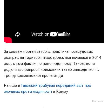
За словами організаторів, практика позасудових
розправ на території півострова, яка почалася в 2014
році, стала фактично повсякденному. Також вони
додали, що репресії кримських татар знаходяться в
тренді кремлівської пропаганди.
Раніше в
Гаазький трибунал переданий звіт про
злочинах проти людяності
в Криму.