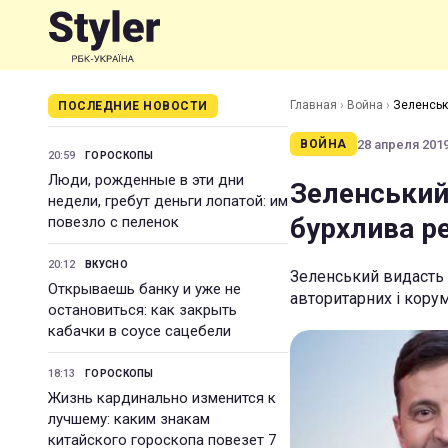
Главная
›
Война
›
Зеленськ
ПОСЛЕДНИЕ НОВОСТИ
28 апреля 2019 
ВОЙНА
20:59
ГОРОСКОПЫ
Люди, рожденные в эти дни
Зеленський
недели, гребут деньги лопатой: им
бурхлива р
повезло с пеленок
20:12
ВКУСНО
Зеленський видасть 
Открываешь банку и уже не
авторитарних і кору
остановиться: как закрыть
кабачки в соусе сацебели
18:13
ГОРОСКОПЫ
Жизнь кардинально изменится к
лучшему: каким знакам
китайского гороскопа повезет 7