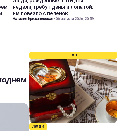
Люди, рожденные в эти дни
оем
недели, гребут деньги лопатой:
и
им повезло с пеленок
Наталия Крижановская
·
06 августа 2026, 20:59
ТОП
икоднем
ЛЮДИ