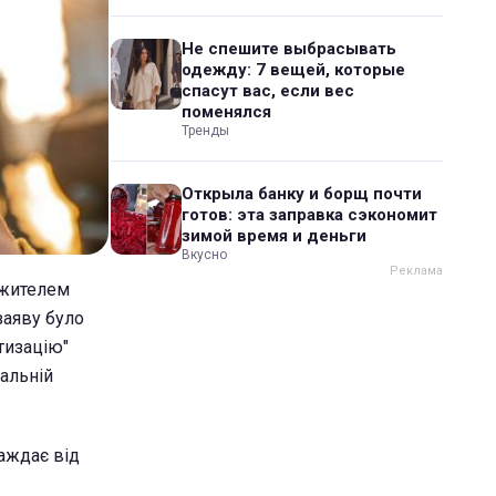
Не спешите выбрасывать
одежду: 7 вещей, которые
спасут вас, если вес
поменялся
Тренды
Открыла банку и борщ почти
готов: эта заправка сэкономит
зимой время и деньги
Вкусно
 жителем
заяву було
тизацію"
іальній
раждає від