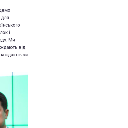
удемо
 для
раїнського
лок і
оду. Ми
раждають від
страждають чи