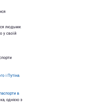
ися
ися людьми.
о у своїй
аспорти
о і Путіна
.
паспорти в
ка, однією з