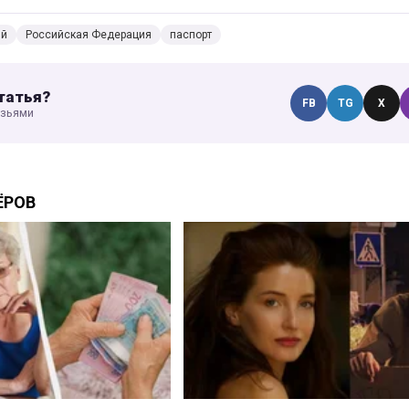
ий
Российская Федерация
паспорт
татья?
FB
TG
X
узьями