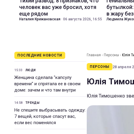
Тихий развод: 8 признаков, что
Гениальны
человек вас уже бросил, хотя
бутылкой:
еще рядом
в жару бе
Наталия Крижановская
·
06 августа 2026, 16:55
Людмила Жуко
Главная
›
Персоны
›
Юлія Т
ПОСЛЕДНИЕ НОВОСТИ
28 апреля 2
ПЕРСОНЫ
15:33
ЛЮДИ
Женщина сделала "капсулу
Юлія Тимош
времени" и спрятала ее в своем
доме: зачем и что там внутри
Юлія Тимошенко звер
14:58
ТРЕНДЫ
Не спешите выбрасывать одежду:
7 вещей, которые спасут вас,
если вес поменялся