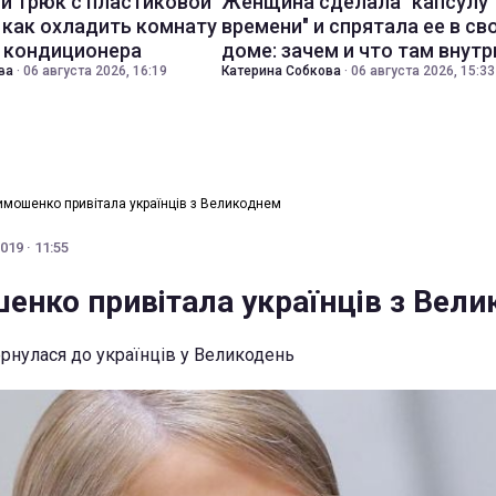
й трюк с пластиковой
Женщина сделала "капсулу
 как охладить комнату
времени" и спрятала ее в св
з кондиционера
доме: зачем и что там внутр
ва
·
06 августа 2026, 16:19
Катерина Собкова
·
06 августа 2026, 15:33
имошенко привітала українців з Великоднем
019 · 11:55
енко привітала українців з Вел
нулася до українців у Великодень