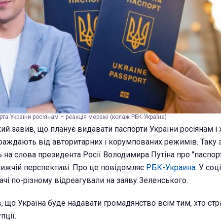
та України росіянам – реакція мережі (колаж РБК-Україна)
й завив, що планує видавати паспорти України росіянам і
траждають від авторитарних і корумпованих режимів. Таку 
ь на слова президента Росії Володимира Путіна про "паспор
ближчій перспективі. Про це повідомляє
РБК-Украина
. У соц
ачі по-різному відреагували на заяву Зеленського.
, що Україна буде надавати громадянство всім тим, хто ст
пції.