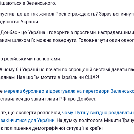
ішаються з Зеленського.
устив, це де і як жителі Росії страждають? Зараз всі кинут
дянство України.
а Донбас - це Україна і говорити з простими, настрадавшим
таким шляхом їх можна повернути. Головне чути один одног
 з російськими паспортами.
А чому б і Україні не почати по спрощеній системі давати п
дянам. Навіщо їм мотати в Ізраїль чи США?!
ше
мережа бурхливо відреагувала на переговори Зеленськог
оставилися до заяви глави РФ про Донбасі.
 те, що експерти розповіли,
чому Путіну вигідно роздавати 
закінчитися для України
. На думку політолога Микити Трачу
 є поліпшення демографічної ситуації в країні.