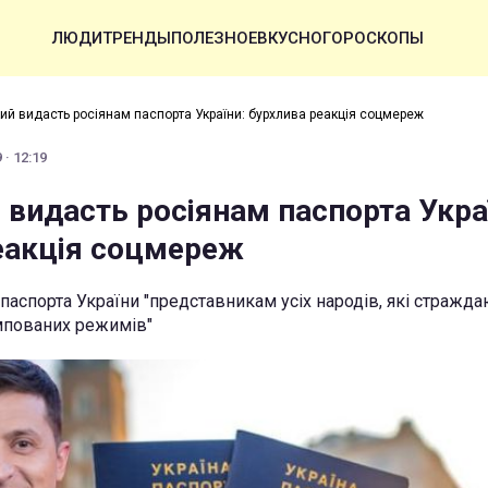
ЛЮДИ
ТРЕНДЫ
ПОЛЕЗНОЕ
ВКУСНО
ГОРОСКОПЫ
ий видасть росіянам паспорта України: бурхлива реакція соцмереж
· 12:19
 видасть росіянам паспорта Укра
еакція соцмереж
паспорта України "представникам усіх народів, які стражда
мпованих режимів"