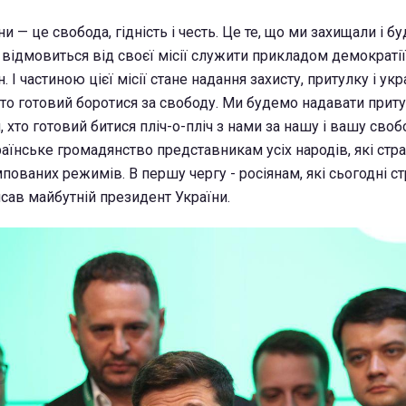
и — це свобода, гідність і честь. Це те, що ми захищали і б
 відмовиться від своєї місії служити прикладом демократії
 І частиною цієї місії стане надання захисту, притулку і ук
хто готовий боротися за свободу. Ми будемо надавати приту
, хто готовий битися пліч-о-пліч з нами за нашу і вашу своб
аїнське громадянство представникам усіх народів, які ст
пованих режимів. В першу чергу - росіянам, які сьогодні 
исав майбутній президент України.