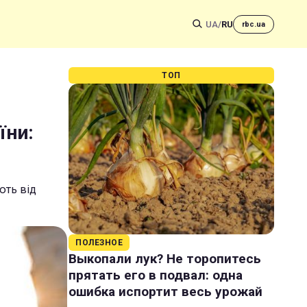
UA
/
RU
rbc.ua
ТОП
їни:
ють від
ПОЛЕЗНОЕ
Выкопали лук? Не торопитесь
прятать его в подвал: одна
ошибка испортит весь урожай