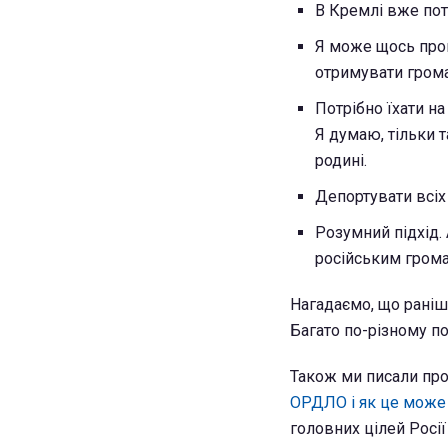
В Кремлі вже пот
Я може щось проп
отримувати грома
Потрібно їхати н
Я думаю, тільки 
родині.
Депортувати всіх
Розумний підхід. 
російським грома
Нагадаємо, що рані
Багато по-різному п
Також ми писали про
ОРДЛО і як це може 
головних цілей Росії