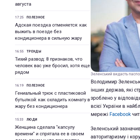
августа
17:25
ПОЛЕЗНОЕ
Адская поездка отменяется: как
выжить в поезде без
кондиционера в сильную жару
16:55
ТРЕНДЫ
Тихий развод: 8 признаков, что
человек вас уже бросил, хотя еще
рядом
Зеленський видасть паспор
Володимир Зеленськи
16:19
ПОЛЕЗНОЕ
інших держав, які с
Гениальный трюк с пластиковой
зроблено у відповід
бутылкой: как охладить комнату в
всієї України в най
жару без кондиционера
мережі
Facebook
чит
15:33
ЛЮДИ
Женщина сделала "капсулу
Зеленський зазначив
времени" и спрятала ее в своем
авторитаризму і кору