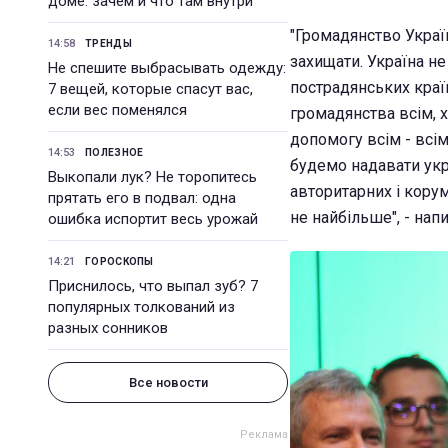
доме: зачем и что там внутри
"Громадянство Україн
14:58
ТРЕНДЫ
захищати. Україна не
Не спешите выбрасывать одежду:
пострадянських країн.
7 вещей, которые спасут вас,
если вес поменялся
громадянства всім, 
допомогу всім - всім
14:53
ПОЛЕЗНОЕ
будемо надавати укр
Выкопали лук? Не торопитесь
авторитарних і корум
прятать его в подвал: одна
не найбільше", - нап
ошибка испортит весь урожай
14:21
ГОРОСКОПЫ
Приснилось, что выпал зуб? 7
популярных толкований из
разных сонников
Все новости