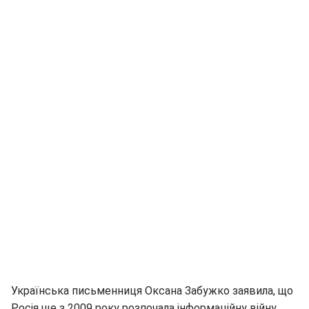
Українська письменниця Оксана Забужко заявила, що
Росія ще з 2009 року розпочала інформаційну війну