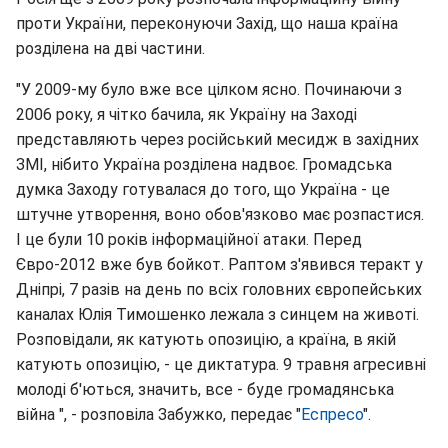
проти України, переконуючи Захід, що наша країна
розділена на дві частини.
"У 2009-му було вже все цілком ясно. Починаючи з
2006 року, я чітко бачила, як Україну на Заході
представляють через російський месидж в західних
ЗМІ, нібито Україна розділена надвоє. Громадська
думка Заходу готувалася до того, що Україна - це
штучне утворення, воно обов'язково має розпастися.
І це були 10 років інформаційної атаки. Перед
Євро-2012 вже був бойкот. Раптом з'явився теракт у
Дніпрі, 7 разів на день по всіх головних європейських
каналах Юлія Тимошенко лежала з синцем на животі.
Розповідали, як катують опозицію, а країна, в якій
катують опозицію, - це диктатура. 9 травня агресивні
молоді б'ються, значить, все - буде громадянська
війна ", - розповіла Забужко, передає "
Еспресо
".