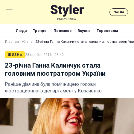
rbc.ua
Люди
Тренды
Полезное
Вкусно
Гороскопы
Главная
›
Жизнь
›
23-річна Ганна Калинчук стала головним люстратором Укр
ЖИЗНЬ
23 ноября 2016 · 08:40
23-річна Ганна Калинчук стала
головним люстратором України
Раніше дівчина була помічницею голови
люстрационного департаменту Козаченко