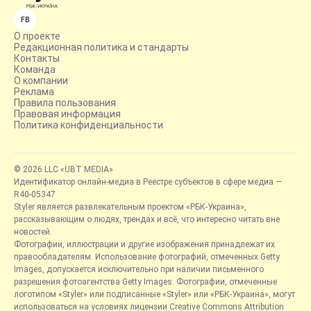
FB
О проекте
Редакционная политика и стандарты
Контакты
Команда
О компании
Реклама
Правила пользования
Правовая информация
Политика конфиденциальности
© 2026 LLC «UBT MEDIA»
Идентификатор онлайн-медиа в Реестре субъектов в сфере медиа —
R40-05347
Styler является развлекательным проектом «РБК-Украина»,
рассказывающим о людях, трендах и всё, что интересно читать вне
новостей.
Фотографии, иллюстрации и другие изображения принадлежат их
правообладателям. Использование фотографий, отмеченных Getty
Images, допускается исключительно при наличии письменного
разрешения фотоагентства Getty Images. Фотографии, отмеченные
логотипом «Styler» или подписанные «Styler» или «РБК-Украина», могут
использоваться на условиях лицензии Creative Commons Attribution