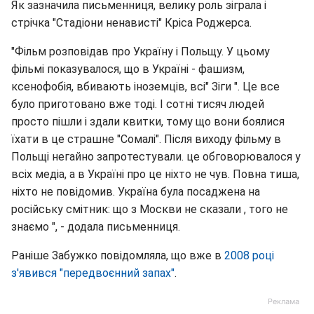
Як зазначила письменниця, велику роль зіграла і
стрічка "Стадіони ненависті" Кріса Роджерса.
"Фільм розповідав про Україну і Польщу. У цьому
фільмі показувалося, що в Україні - фашизм,
ксенофобія, вбивають іноземців, всі" Зіги ". Це все
було приготовано вже тоді. І сотні тисяч людей
просто пішли і здали квитки, тому що вони боялися
їхати в це страшне "Сомалі". Після виходу фільму в
Польщі негайно запротестували. це обговорювалося у
всіх медіа, а в Україні про це ніхто не чув. Повна тиша,
ніхто не повідомив. Україна була посаджена на
російську смітник: що з Москви не сказали , того не
знаємо ", - додала письменниця.
Раніше Забужко повідомляла, що вже в
2008 році
з'явився "передвоєнний запах"
.