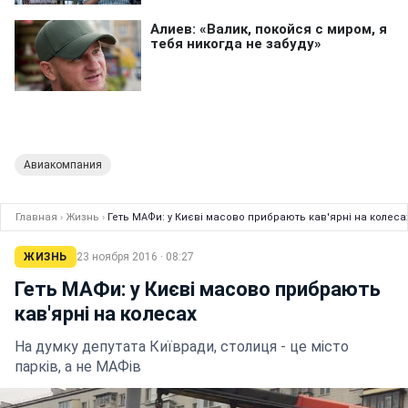
Авиакомпания
Главная
›
Жизнь
›
Геть МАФи: у Києві масово прибрають кав'ярні на колеса
ЖИЗНЬ
23 ноября 2016 · 08:27
Геть МАФи: у Києві масово прибрають
кав'ярні на колесах
На думку депутата Київради, столиця - це місто
парків, а не МАФів