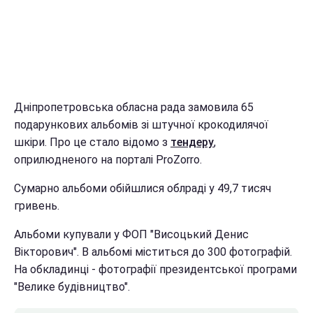
Дніпропетровська обласна рада замовила 65
подарункових альбомів зі штучної крокодилячої
шкіри. Про це стало відомо з
тендеру
,
оприлюдненого на порталі ProZorro.
Сумарно альбоми обійшлися облраді у 49,7 тисяч
гривень.
Альбоми купували у ФОП "Висоцький Денис
Вікторович". В альбомі міститься до 300 фотографій.
На обкладинці - фотографії президентської програми
"Велике будівництво".