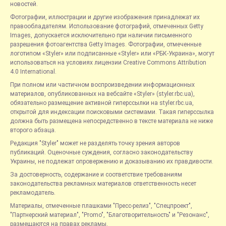
новостей.
Фотографии, иллюстрации и другие изображения принадлежат их
правообладателям. Использование фотографий, отмеченных Getty
Images, допускается исключительно при наличии письменного
разрешения фотоагентства Getty Images. Фотографии, отмеченные
логотипом «Styler» или подписанные «Styler» или «РБК-Украина», могут
использоваться на условиях лицензии Creative Commons Attribution
4.0 International.
При полном или частичном воспроизведении информационных
материалов, опубликованных на вебсайте «Styler» (styler.rbc.ua),
обязательно размещение активной гиперссылки на styler.rbc.ua,
открытой для индексации поисковыми системами. Такая гиперссылка
должна быть размещена непосредственно в тексте материала не ниже
второго абзаца.
Редакция "Styler" может не разделять точку зрения авторов
публикаций. Оценочные суждения, согласно законодательству
Украины, не подлежат опровержению и доказыванию их правдивости.
За достоверность, содержание и соответствие требованиям
законодательства рекламных материалов ответственность несет
рекламодатель.
Материалы, отмеченные плашками "Пресс-релиз", "Спецпроект",
"Партнерский материал", "Promo", "Благотворительность" и "Резонанс",
размещаются на правах рекламы.