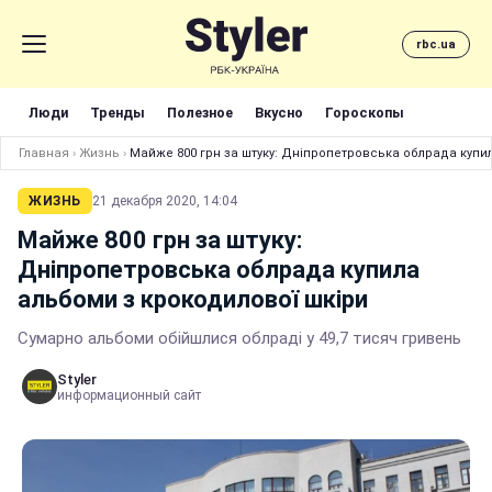
rbc.ua
Люди
Тренды
Полезное
Вкусно
Гороскопы
Главная
›
Жизнь
›
Майже 800 грн за штуку: Дніпропетровська облрада купи
ЖИЗНЬ
21 декабря 2020, 14:04
Майже 800 грн за штуку:
Дніпропетровська облрада купила
альбоми з крокодилової шкіри
Сумарно альбоми обійшлися облраді у 49,7 тисяч гривень
Styler
информационный сайт