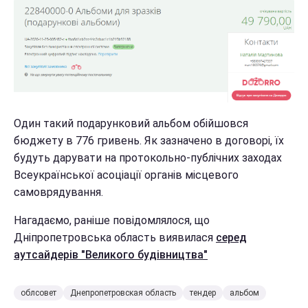
Один такий подарунковий альбом обійшовся
бюджету в 776 гривень. Як зазначено в договорі, їх
будуть дарувати на протокольно-публічних заходах
Всеукраїнської асоціації органів місцевого
самоврядування.
Нагадаємо, раніше повідомлялося, що
Дніпропетровська область виявилася
серед
аутсайдерів "Великого будівництва"
облсовет
Днепропетровская область
тендер
альбом