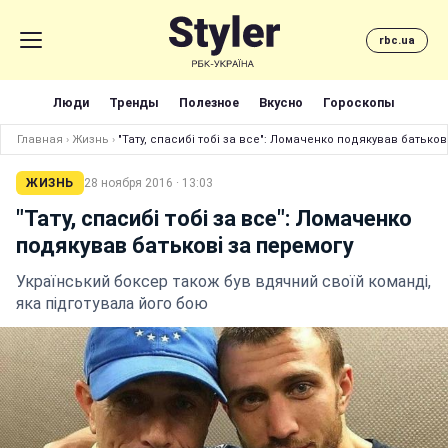
rbc.ua
Люди
Тренды
Полезное
Вкусно
Гороскопы
Главная
›
Жизнь
›
"Тату, спасибі тобі за все": Ломаченко подякував батьков
ЖИЗНЬ
28 ноября 2016 · 13:03
"Тату, спасибі тобі за все": Ломаченко
подякував батьковi за перемогу
Український боксер також був вдячний своїй команді,
яка підготувала його бою