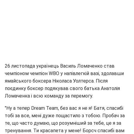
26 листопада українець Василь Ломаченко став
чемпіоном чемпіон WBO у напівлегкій вазі, здолавши
ямайського боксера Ніколаса Уолтерса. Після
поєдинку боксер подякував свого батька Анатолія
Ломаченка і всю команду за перемогу.
"Ну а тепер Dream Team, без вас я не я! Батя, спасибі
тобі за все, мені дуже пощастило з тобою. Пробач за
те, що часто думаю, що розумніший за тебе, це я за
тренування. Ти красапета у мене! Борсч спасибі вам