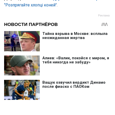
"Розпрягайте хлопці коней"
.