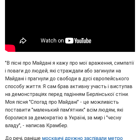
"В пісні про Майдані я кажу про мої враження, симпатії
і поваги до людей, які страждали або загинули на
Майдані і прагнули до свободи в дусі європейського
способу життя. Я сам брав активну участь і виступав
на демонстраціях перед падінням Берлінської стіни.
Моя пісня "Спогад про Майдані" - це можливість
поставити "маленький пам'ятник" всім людям, які
боролися за демократію в Україні, за мир і "чесну
владу", - написав Крамбер.
До речі, раніше
москвичі дружно заспівали метро