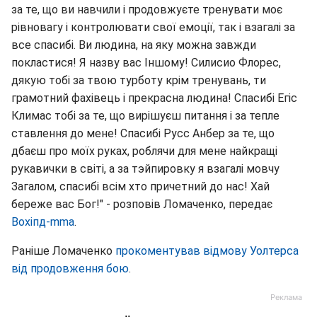
за те, що ви навчили і продовжуєте тренувати моє
рівновагу і контролювати свої емоції, так і взагалі за
все спасибі. Ви людина, на яку можна завжди
покластися! Я назву вас Іншому! Силисио Флорес,
дякую тобі за твою турботу крім тренувань, ти
грамотний фахівець і прекрасна людина! Спасибі Егіс
Климас тобі за те, що вирішуєш питання і за тепле
ставлення до мене! Спасибі Русс Анбер за те, що
дбаєш про моїх руках, роблячи для мене найкращі
рукавички в світі, а за тэйпировку я взагалі мовчу
Загалом, спасибі всім хто причетний до нас! Хай
береже вас Бог!" - розповів Ломаченко, передає
Вохіпд-mma
.
Раніше Ломаченко
прокоментував відмову Уолтерса
від продовження бою
.