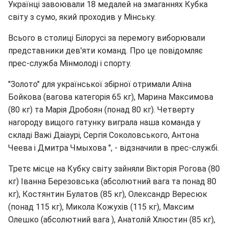
Українці завоювали 18 медалей на змаганнях Кубка
світу з сумо, який проходив у Мінську.
Всього в столиці Білорусі за перемогу виборювали
представники дев'яти команд. Про це повідомляє
прес-служба Мінмолоді і спорту.
"Золото" для української збірної отримали Аліна
Бойкова (вагова категорія 65 кг), Марина Максимова
(80 кг) та Марія Дробоян (понад 80 кг). Четверту
нагороду вищого гатунку виграла наша команда у
складі Важі Даіаурі, Сергія Соколовського, Антона
Чеева і Дмитра Чмыхова ", - відзначили в прес-службі.
Третє місце на Кубку світу зайняли Вікторія Рогова (80
кг) Іванна Березовська (абсолютний вага та понад 80
кг), Костянтин Булатов (85 кг), Олександр Вересюк
(понад 115 кг), Микола Кожухів (115 кг), Максим
Олешко (абсолютний вага ), Анатолій Хлюстин (85 кг),