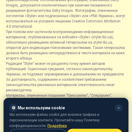
правообладателям. Использование фотографий, отмеченных Getty
Images, допускается исключительно при наличии письменного
разрешения фотоагентства Getty Images. Фотографии, отмеченные
логотипом «Styler» или подписанные «Styler» или «РБК-Украина», могут
использоваться на условиях лицензии Creative Commons Attribution
4.0 International.
При полном или частичном воспроизведении информационных
материалов, опубликованных на вебсайте «Styler» (styler.rbc.ua),
обязательно размещение активной гиперссылки на styler.rbc.ua,
открытой для индексации поисковыми системами. Такая гиперссылка
должна быть размещена непосредственно в тексте материала не ниже
второго абзаца.
Редакция "Styler" может не разделять точку зрения авторов
публикаций. Оценочные суждения, согласно законодательству
Украины, не подлежат опровержению и доказыванию их правдивости.
За достоверность, содержание и соответствие требованиям
законодательства рекламных материалов ответственность несет
рекламодатель.
Материалы, отмеченные плашками "Пресс-релиз", "Спецпроект",
"Партнерский материал", "Promo", "Благотворительность" и "Резонанс",
размещаются на правах рекламы.
🍪
Мы используем cookie
✕
Рубрика «Новости компаний» является информационным форматом,
Мы используем файлы cookie для анализа трафика и
содержащим новости, сообщения и объявления, связанные с
персонализации контента. Прочитайте нашу Политику
деятельностью компаний, и основывается на информации,
конфиденциальности.
Подробнее
предоставленной соответствующими компаниями. Редакция не несет