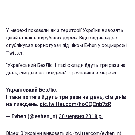
У мережі показали, як з території України вивозять
цілий ешелон вирубаних дерев. Відповідне відео
опублікував користувач під ніком Evhen у соцмережі
Twitter
.
"Український БезЛіс. І такі склади йдуть три рази на
день, сім днів на тиждень", - розповіли в мережі.
Український БезЛіс.
І таки потяги йдуть три рази на день, сім днів
на тиждень.
pic.twitter.com/hoCQCnb7zR
— Evhen (@evhen_n)
30 червня 2018 р.
Відео: З України вивозять ліс (twitter.com/evhen_n)