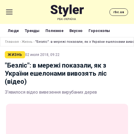
rbc.ua
Люди
Тренды
Полезное
Вкусно
Гороскопы
Главная
›
Жизнь
›
"Безліс": в мережі показали, як з України ешелонами виво
ЖИЗНЬ
02 июля 2018, 09:22
"Безліс": в мережі показали, як з
України ешелонами вивозять ліс
(відео)
З'явилося відео вивезення вирубаних дерев