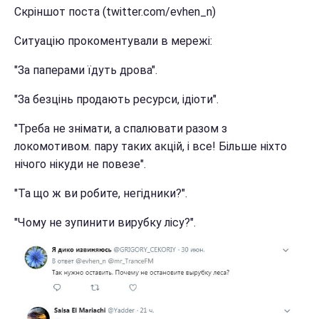
Скріншот поста (twitter.com/evhen_n)
Ситуацію прокоментували в мережі:
"За паперами їдуть дрова".
"За безцінь продають ресурси, ідіоти".
"Треба не знімати, а спалювати разом з
локомотивом. пару таких акцій, і все! Більше ніхто
нічого нікуди не повезе".
"Та що ж ви робите, негідники?".
"Чому не зупинити вирубку лісу?".