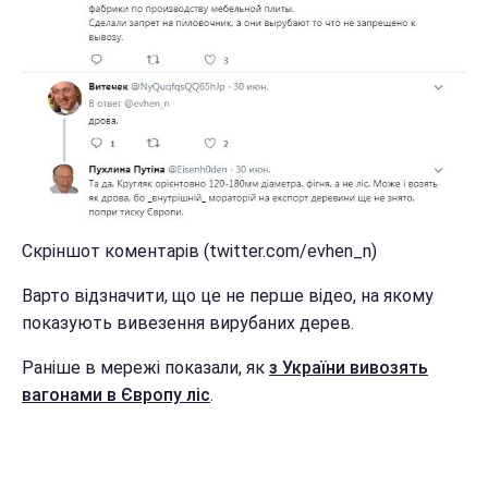
Скріншот коментарів (twitter.com/evhen_n)
Варто відзначити, що це не перше відео, на якому
показують вивезення вирубаних дерев.
Раніше в мережі показали, як
з України вивозять
вагонами в Європу ліс
.