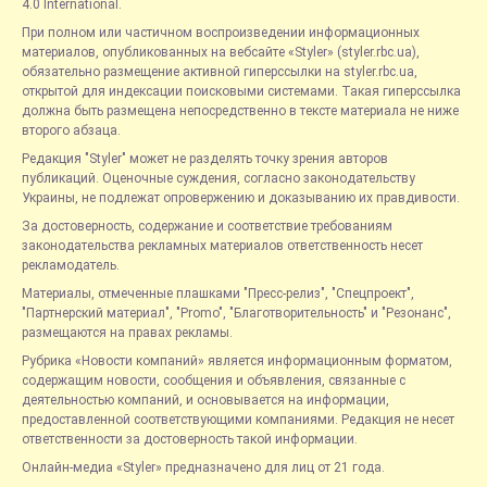
4.0 International.
При полном или частичном воспроизведении информационных
материалов, опубликованных на вебсайте «Styler» (styler.rbc.ua),
обязательно размещение активной гиперссылки на styler.rbc.ua,
открытой для индексации поисковыми системами. Такая гиперссылка
должна быть размещена непосредственно в тексте материала не ниже
второго абзаца.
Редакция "Styler" может не разделять точку зрения авторов
публикаций. Оценочные суждения, согласно законодательству
Украины, не подлежат опровержению и доказыванию их правдивости.
За достоверность, содержание и соответствие требованиям
законодательства рекламных материалов ответственность несет
рекламодатель.
Материалы, отмеченные плашками "Пресс-релиз", "Спецпроект",
"Партнерский материал", "Promo", "Благотворительность" и "Резонанс",
размещаются на правах рекламы.
Рубрика «Новости компаний» является информационным форматом,
содержащим новости, сообщения и объявления, связанные с
деятельностью компаний, и основывается на информации,
предоставленной соответствующими компаниями. Редакция не несет
ответственности за достоверность такой информации.
Онлайн-медиа «Styler» предназначено для лиц от 21 года.