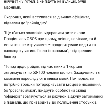
ночувати у готелі, а не підуть на вулицю, були
марними.
Охоронця, який вступився за дівчину-офіціанта,
відвезли до "райвідділу".
"Ще п'ятьох чоловіків відправили рити окопи.
Працівників ОБСЄ при цьому, звісно, не чіпали, та й
вони ніяк не втручалися – продовжували сидіти та
насолоджуватись їжею із напоями", - підкреслив
блогер.
"Тепер щодо рейдів, під час яких з 1 червня
затримують по 50-100 чоловік щоночі. Захарченко та
компанія переслідують кілька цілей. По-перше, їм
потрібно трошки потероризувати місцеве населення,
бо "розслабилися", по-друге, особистий склад
"офіцерів" збагачується за рахунок відкупу затриманих
з підвалів, що призводить до поліпшення стосунків