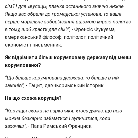
сім’ї і для «вулиці», планка останнього значно нижче.
Якщо вас обрали до громадської установи, то ваше
перше моральне зобов’язання відомою мірою полягає
в тому, щоб красти для сім’ї”, -
Френсіс Фукуяма,
американський філософ, політолог, політичний
економіст і письменник.
Як відрізнити більш корумповану державу від менш
корумпованої?
“Що більше корумпована держава, то більше в ній
законів”, -
Тацит, давньоримський історик.
На що схожа корупція?
“Корупція схожа на наркотики: хтось думає, що нею
можна безкарно займатися і зупинитися, коли
захочеш”, -
Папа Римський Франциск.