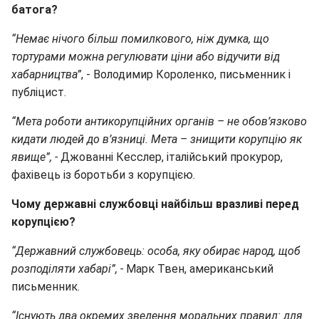
батога?
“Немає нічого більш помилкового, ніж думка, що
тортурами можна регулювати ціни або відучити від
хабарництва”
, - Володимир Короленко, письменник і
публіцист.
“Мета роботи антикорупційних органів – не обов’язково
кидати людей до в’язниці. Мета – знищити корупцію як
явище”, -
Джованні Кесслер, італійський прокурор,
фахівець із боротьби з корупцією.
Чому державні службовці найбільш вразливі перед
корупцією?
“Державний службовець: особа, яку обирає народ, щоб
розподіляти хабарі”, -
Марк Твен, американський
письменник.
“Існують два окремих зведення моральних правил: для