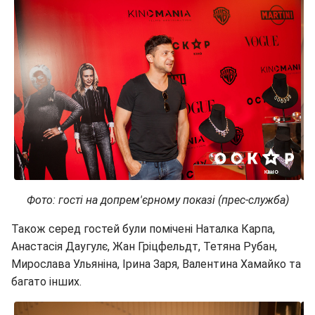
Фото: гості на допрем'єрному показі (прес-служба)
Також серед гостей були помічені Наталка Карпа,
Анастасія Даугулє, Жан Гріцфельдт, Тетяна Рубан,
Мирослава Ульяніна, Ірина Заря, Валентина Хамайко та
багато інших.