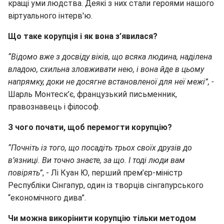
кращі уми людства. Деякі з них стали героями нашого
віртуального інтерв'ю.
Що таке корупція і як вона з’явилася?
“Відомо вже з досвіду віків, що всяка людина, наділена
владою, схильна зловживати нею, і вона йде в цьому
напрямку, доки не досягне встановленої для неї межі”, -
Шарль Монтеск’є, французький письменник,
правознавець і філософ.
З чого почати, щоб перемогти корупцію?
“Почніть із того, що посадіть трьох своїх друзів до
в’язниці. Ви точно знаєте, за що. І тоді люди вам
повірять”
, - Лі Куан Ю, перший прем’єр-міністр
Республіки Сінгапур, один із творців сінгапурського
“економічного дива”.
Чи можна викорінити корупцію тільки методом