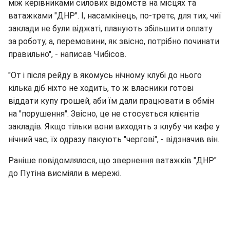
між керівниками силових відомств на місцях та
ватажками "ДНР". І, насамкінець, по-третє, для тих, чиї
заклади не були віджаті, планують збільшити оплату
за роботу, а, перемовини, як звісно, потрібно починати
правильно", - написав Чибісов.
"От і після рейду в якомусь нічному клубі до нього
кілька діб ніхто не ходить, то ж власники готові
віддати купу грошей, аби їм дали працювати в обмін
на "порушення". Звісно, це не стосується клієнтів
закладів. Якщо тільки вони виходять з клубу чи кафе у
нічний час, їх одразу пакують "чергові", - відзначив він.
Раніше повідомлялося, що звернення ватажків "ДНР"
до Путіна висміяли в мережі.