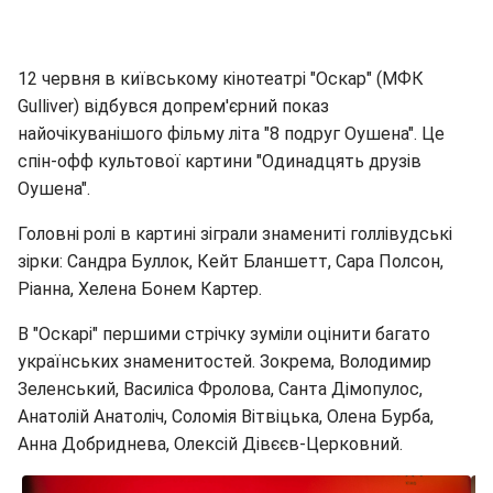
12 червня в київському кінотеатрі "Оскар" (МФК
Gulliver) відбувся допрем'єрний показ
найочікуванішого фільму літа "8 подруг Оушена". Це
спін-офф культової картини "Одинадцять друзів
Оушена".
Головні ролі в картині зіграли знамениті голлівудські
зірки: Сандра Буллок, Кейт Бланшетт, Сара Полсон,
Ріанна, Хелена Бонем Картер.
В "Оскарі" першими стрічку зуміли оцінити багато
українських знаменитостей. Зокрема, Володимир
Зеленський, Василіса Фролова, Санта Дімопулос,
Анатолій Анатоліч, Соломія Вітвіцька, Олена Бурба,
Анна Добриднева, Олексій Дівєєв-Церковний.