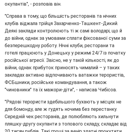
окупантів", - розповів він.
"Справа в тому, що більшість ресторанів та нічних
клубів віджала трійця Захарченко-Ташкент-Дикий.
Деякі заклади контролюють ті ж самі володарі, що й
до війни, однак за умовами сплати фіксованої суми за
безперешкодну роботу. Нічні клуби, ресторани та
готелі працюють у Донецьку у режимі 24/7 із початку
російської агресії. Звісно, не у такій кількості, як до
війни, однак прибуток приносять чималий – у таких
закладах активно відпочивають ватажки терористів,
ФСБшники, російське командування, а також
"чиновники" та їх мажори-діти", - написав Чибісов.
"Рядові терористи здебільшого бухають у місцях не
для бомонду, але ж гудять ночима без перестанку.
Середній чек ресторанів, де полюбляють хильнути
пляшку-другу окупанти з топового складу, складає від
20 тисяч рублів. Такі гроші за вечір здатні прокутити