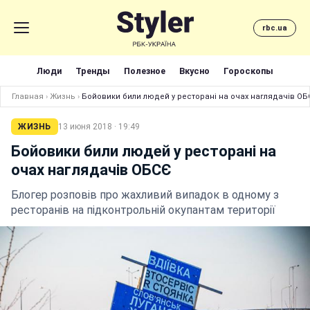
rbc.ua
Люди
Тренды
Полезное
Вкусно
Гороскопы
Главная
›
Жизнь
›
Бойовики били людей у ресторані на очах наглядачів ОБ
ЖИЗНЬ
13 июня 2018 · 19:49
Бойовики били людей у ресторані на
очах наглядачів ОБСЄ
Блогер розповів про жахливий випадок в одному з
ресторанів на підконтрольній окупантам території