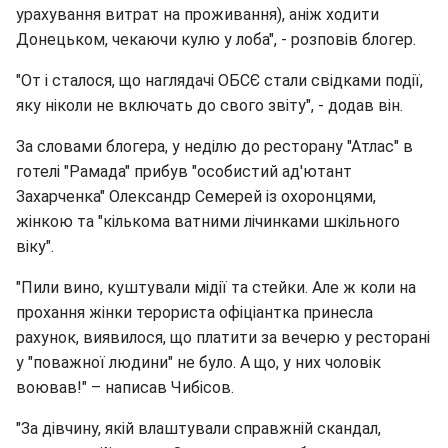
урахування витрат на проживання), аніж ходити
Донецьком, чекаючи кулю у лоба", - розповів блогер.
"От і сталося, що наглядачі ОБСЄ стали свідками події,
яку ніколи не включать до свого звіту", - додав він.
За словами блогера, у неділю до ресторану "Атлас" в
готелі "Рамада" прибув "особистий ад'ютант
Захарченка" Олександр Семерей із охоронцями,
жінкою та "кількома ватними лічинками шкільного
віку".
"Пили вино, куштували мідії та стейки. Але ж коли на
прохання жінки терориста офіціантка принесла
рахунок, виявилося, що платити за вечерю у ресторані
у "поважної людини" не було. А що, у них чоловік
воював!" – написав Чибісов.
"За дівчину, якій влаштували справжній скандал,