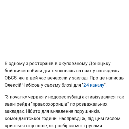
В одному з ресторанів в окупованому Донецьку
бойовики побили двох чоловіків на очах у наглядачів
ОБСЄ, які в цей час вечеряли у закладі. Про це написав
Олексій Чибісов у своєму блозі для "
24 каналу
".
"З початку червня у недореспубліці активізувалися так
звані рейди "правоохоронців" по розважальних
закладах. Нібито для виявлення порушників
комендантської години. Насправді ж, під цим гаслом
криється ніщо інше, як розбірки між групами