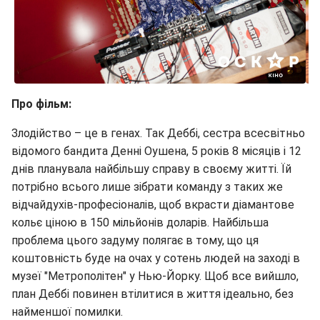
Про фільм:
Злодійство – це в генах. Так Деббі, сестра всесвітньо
відомого бандита Денні Оушена, 5 років 8 місяців і 12
днів планувала найбільшу справу в своєму житті. Їй
потрібно всього лише зібрати команду з таких же
відчайдухів-професіоналів, щоб вкрасти діамантове
кольє ціною в 150 мільйонів доларів. Найбільша
проблема цього задуму полягає в тому, що ця
коштовність буде на очах у сотень людей на заході в
музеї "Метрополітен" у Нью-Йорку. Щоб все вийшло,
план Деббі повинен втілитися в життя ідеально, без
найменшої помилки.