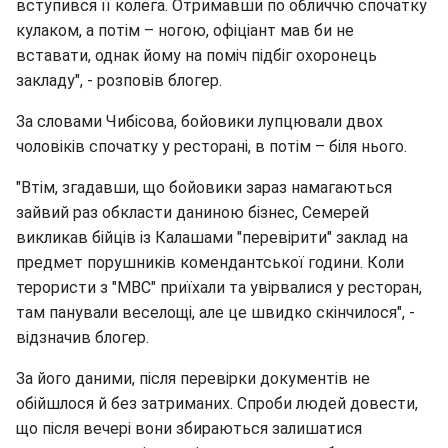
вступився її колега. Отримавши по обличчю спочатку
кулаком, а потім – ногою, офіціант мав би не
вставати, однак йому на поміч підбіг охоронець
закладу", - розповів блогер.
За словами Чибісова, бойовики лупцювали двох
чоловіків спочатку у ресторані, в потім – біля нього.
"Втім, згадавши, що бойовики зараз намагаються
зайвий раз обкласти даниною бізнес, Семерей
викликав бійців із Калашами "перевірити" заклад на
предмет порушників комендантської години. Коли
терористи з "МВС" приїхали та увірвалися у ресторан,
там панували веселощі, але це швидко скінчилося", -
відзначив блогер.
За його даними, після перевірки документів не
обійшлося й без затриманих. Спроби людей довести,
що після вечері вони збираються залишатися