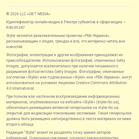
© 2026 LLC «UBT MEDIA»
Идентификатор онлайн-медиа в Реестре субъектов в сфере медиа —
R40-05347
Styler является развлекательным проектом «РБК-Украина»,
рассказывающим о людях, трендах и всё, что интересно читать вне
новостей.
Фотографии, иллюстрации и другие изображения принадлежат их
правообладателям. Использование фотографий, отмеченных Getty
Images, допускается исключительно при наличии письменного
разрешения фотоагентства Getty Images. Фотографии, отмеченные
логотипом «Styler» или подписанные «Styler» или «РБК-Украина», могут
использоваться на условиях лицензии Creative Commons Attribution
4.0 International.
При полном или частичном воспроизведении информационных
материалов, опубликованных на вебсайте «Styler» (styler.rbc.ua),
обязательно размещение активной гиперссылки на styler.rbc.ua,
открытой для индексации поисковыми системами. Такая гиперссылка
должна быть размещена непосредственно в тексте материала не ниже
второго абзаца.
Редакция "Styler" может не разделять точку зрения авторов
публикаций. Оценочные суждения, согласно законодательству