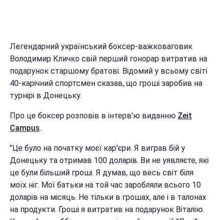
Легендарний український боксер-важковаговик
Володимир Кличко свій перший гонорар витратив на
подарунок старшому братові. Відомий у всьому світі
40-карічний спортсмен сказав, що гроші заробив на
турнірі в Донецьку.
Про це боксер розповів в інтерв'ю виданню
Zeit
Campus
.
"Це було на початку моєї кар'єри. Я виграв бій у
Донецьку та отримав 100 доларів. Ви не уявляєте, які
це були більший гроші. Я думав, що весь світ біля
моїх ніг. Мої батьки на той час заробляли всього 10
доларів на місяць. Не тільки в грошах, але і в талонах
на продукти. Гроші я витратив на подарунок Віталію.