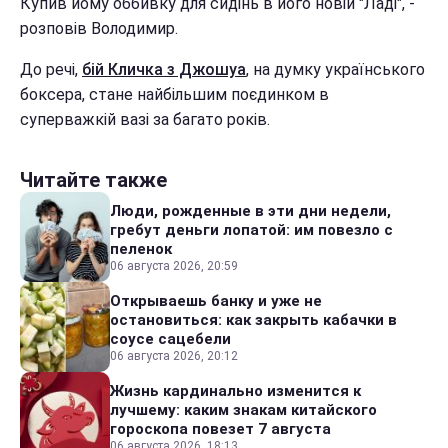
Купив йому оббивку для сидінь в його новій "Ладі", -
розповів Володимир.
До речі,
бій Кличка з Джошуа
, на думку українського
боксера, стане найбільшим поєдинком в
суперважкій вазі за багато років.
Читайте также
Люди, рожденные в эти дни недели,
гребут деньги лопатой: им повезло с
пеленок
06 августа 2026, 20:59
Открываешь банку и уже не
остановиться: как закрыть кабачки в
соусе сацебели
06 августа 2026, 20:12
Жизнь кардинально изменится к
лучшему: каким знакам китайского
гороскопа повезет 7 августа
06 августа 2026, 18:13