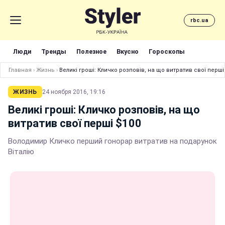
rbc.ua
Люди
Тренды
Полезное
Вкусно
Гороскопы
Главная
›
Жизнь
›
Великі гроші: Кличко розповів, на що витратив свої перші
ЖИЗНЬ
24 ноября 2016, 19:16
Великі гроші: Кличко розповів, на що
витратив свої перші $100
Володимир Кличко перший гонорар витратив на подарунок
Віталію