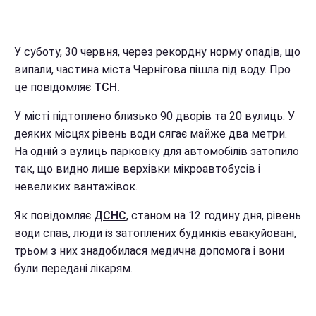
У суботу, 30 червня, через рекордну норму опадів, що
випали, частина міста Чернігова пішла під воду. Про
це повідомляє
ТСН.
У місті підтоплено близько 90 дворів та 20 вулиць. У
деяких місцях рівень води сягає майже два метри.
На одній з вулиць парковку для автомобілів затопило
так, що видно лише верхівки мікроавтобусів і
невеликих вантажівок.
Як повідомляє
ДСНС
, станом на 12 годину дня, рівень
води спав, люди із затоплених будинків евакуйовані,
трьом з них знадобилася медична допомога і вони
були передані лікарям.