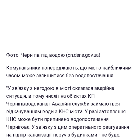
Фото: Чернігів під водою (cn.dsns.gov.ua)
Комунальники попереджають, що місто найближчим
часом може залишитися без водопостачання.
"У зв'язку з негодою в місті склалася аварійна
ситуація, в тому числі і на об'єктах КП
Чернігівводоканал. Аварійні служби займаються
відкачуванням води з КНС міста. У разі затоплення
КНС може бути припинено водопостачання
Чернігова. У зв'язку з цим оперативного реагування
на підпір каналізації поруч з будинками - не буде,