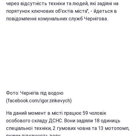
через відсутність техніки та людей, які задіяні на
порятунок ключових об'єктів міста", - йдеться в
повідомленні комунальних служб Чернігова.
Фото: Чернігів під водою
(facebook.com/igor.zinkevych)
На даний момент в місті працює 59 чоловік
особового складу ДСНС. Вони задіяли 18 одиниць
спеціальної техніки, 2 гумових човна та 13 мотопомп,
якими відкачують воду.