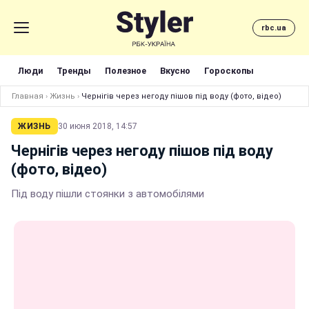
rbc.ua
Люди
Тренды
Полезное
Вкусно
Гороскопы
Главная
›
Жизнь
›
Чернігів через негоду пішов під воду (фото, відео)
ЖИЗНЬ
30 июня 2018, 14:57
Чернігів через негоду пішов під воду
(фото, відео)
Під воду пішли стоянки з автомобілями