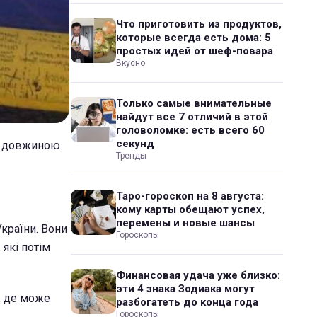
Что приготовить из продуктов,
которые всегда есть дома: 5
простых идей от шеф-повара
Вкусно
Только самые внимательные
найдут все 7 отличий в этой
головоломке: есть всего 60
секунд
ор довжиною
Тренды
Таро-гороскоп на 8 августа:
кому карты обещают успех,
перемены и новые шансы
України. Вони
Гороскопы
 які потім
Финансовая удача уже близко:
эти 4 знака Зодиака могут
, де може
разбогатеть до конца года
Гороскопы