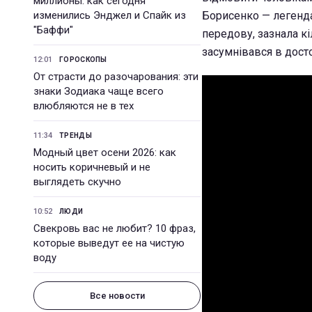
миллионы: как сегодня
изменились Энджел и Спайк из
Борисенко — легенда
"Баффи"
передову, зазнала кі
засумнівався в досто
12:01
ГОРОСКОПЫ
От страсти до разочарования: эти
знаки Зодиака чаще всего
влюбляются не в тех
11:34
ТРЕНДЫ
Модный цвет осени 2026: как
носить коричневый и не
выглядеть скучно
10:52
ЛЮДИ
Свекровь вас не любит? 10 фраз,
которые выведут ее на чистую
воду
Все новости