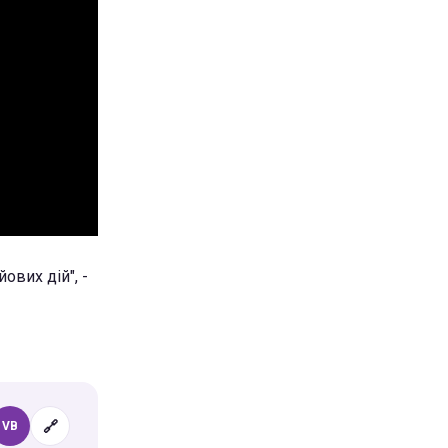
ових дій", -
🔗
VB