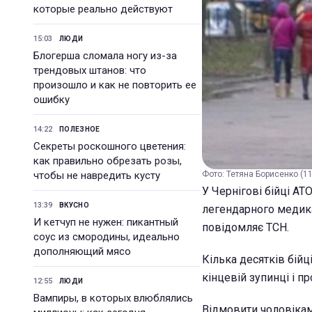
которые реально действуют
15:03
ЛЮДИ
Блогерша сломала ногу из-за
трендовых штанов: что
произошло и как не повторить ее
ошибку
14:22
ПОЛЕЗНОЕ
Секреты роскошного цветения:
как правильно обрезать розы,
чтобы не навредить кусту
Фото: Тетяна Борисенко (11
У Чернігові бійці А
13:39
ВКУСНО
легендарного медика
И кетчуп не нужен: пикантный
повідомляє ТСН.
соус из смородины, идеально
дополняющий мясо
Кілька десятків бій
кінцевій зупинці і п
12:55
ЛЮДИ
Вампиры, в которых влюблялись
Відмовити чоловікам