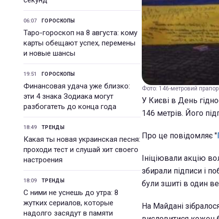
секунд
06:07
ГОРОСКОПЫ
Таро-гороскоп на 8 августа: кому
карты обещают успех, перемены
и новые шансы
19:51
ГОРОСКОПЫ
Финансовая удача уже близко:
Фото: 146-метровий прапор 
эти 4 знака Зодиака могут
У Києві в День гідн
разбогатеть до конца года
146 метрів. Його під
18:49
ТРЕНДЫ
Про це повідомляє "
Какая ты новая украинская песня:
проходи тест и слушай хит своего
Ініціювали акцію вол
настроения
збирали підписи і по
18:09
ТРЕНДЫ
були зшиті в один в
С ними не уснешь до утра: 8
жутких сериалов, которые
На Майдані зібралос
надолго засядут в памяти
висловитися кожен 