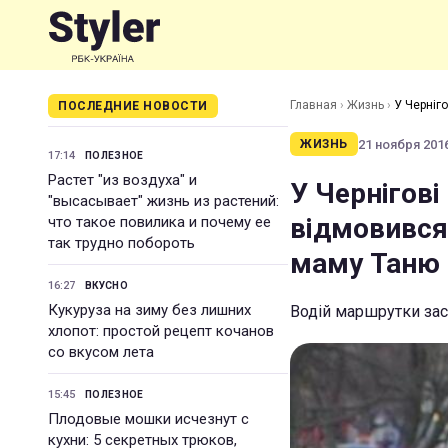
Главная
›
Жизнь
›
У Черніг
ПОСЛЕДНИЕ НОВОСТИ
Таню
21 ноября 2016
ЖИЗНЬ
17:14
ПОЛЕЗНОЕ
Растет "из воздуха" и
У Чернігові
"высасывает" жизнь из растений:
відмовився
что такое повилика и почему ее
так трудно побороть
маму Таню
16:27
ВКУСНО
Кукуруза на зиму без лишних
Водій маршрутки засу
хлопот: простой рецепт кочанов
со вкусом лета
15:45
ПОЛЕЗНОЕ
Плодовые мошки исчезнут с
кухни: 5 секретных трюков,