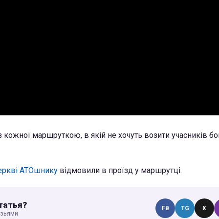
з кожної маршруткою, в якій не хочуть возити учасників бой
Церкві АТОшнику
відмовили в проїзд у маршрутці.
татья?
FB
TG
X
узьями