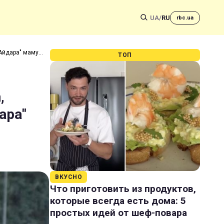
UA
/
RU
rbc.ua
"Айдара" маму
ТОП
,
ара"
ВКУСНО
Что приготовить из продуктов,
которые всегда есть дома: 5
простых идей от шеф-повара