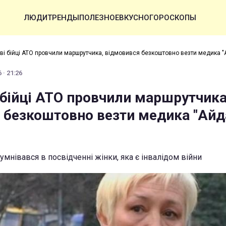
ЛЮДИ
ТРЕНДЫ
ПОЛЕЗНОЕ
ВКУСНО
ГОРОСКОПЫ
ові бійці АТО провчили маршрутчика, відмовився безкоштовно везти медика 
 · 21:26
 бійці АТО провчили маршрутчика
 безкоштовно везти медика "Айд
мнівався в посвідченні жінки, яка є інвалідом війни