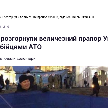
ні розгорнули величезний прапор України, підписаний бійцями АТО
 · 21:01
 розгорнули величезний прапор У
 бійцями АТО
іціювали волонтери