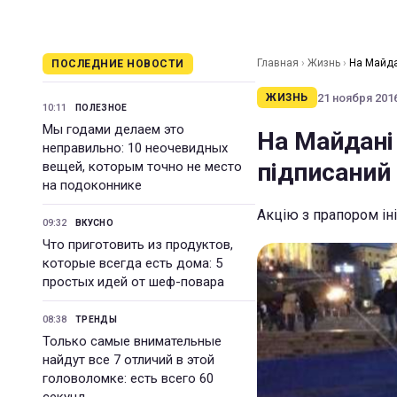
Главная
›
Жизнь
›
На Майда
ПОСЛЕДНИЕ НОВОСТИ
21 ноября 2016
ЖИЗНЬ
10:11
ПОЛЕЗНОЕ
Мы годами делаем это
На Майдані
неправильно: 10 неочевидных
підписаний
вещей, которым точно не место
на подоконнике
Акцію з прапором ін
09:32
ВКУСНО
Что приготовить из продуктов,
которые всегда есть дома: 5
простых идей от шеф-повара
08:38
ТРЕНДЫ
Только самые внимательные
найдут все 7 отличий в этой
головоломке: есть всего 60