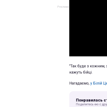
"Так буде з кожним, 
кажуть бійці.
Нагадаємо,
у Білій 
Понравилась с
Поделитесь ею с др