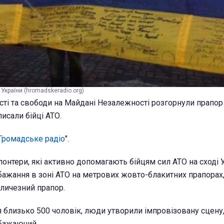
України (hromadskeradio.org)
ості та свободи на Майдані Незалежності розгорнули прап
писали бійці АТО.
Громадське радіо
".
онтери, які активно допомагають бійцям сил АТО на сході 
бажання в зоні АТО на метрових жовто-блакитних прапорах,
еличезний прапор.
я близько 500 чоловік, люди утворили імпровізовану сцену
бажаючий.