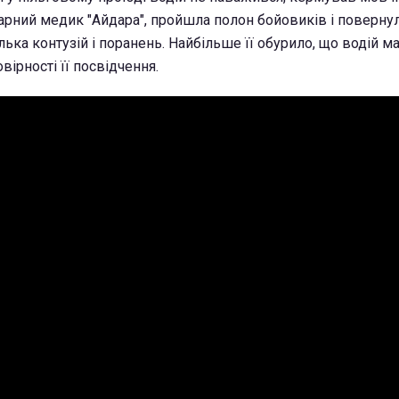
рний медик "Айдара", пройшла полон бойовиків і повернул
лька контузій і поранень. Найбільше її обурило, що водій 
вірності її посвідчення.