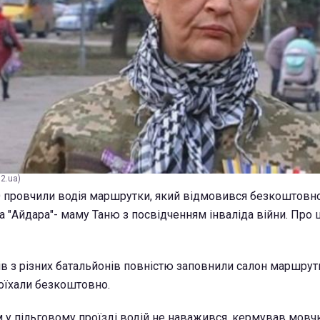
2.ua)
ТО провчили водія маршрутки, який відмовився безкоштовн
 "Айдара"- маму Таню з посвідченням інваліда війни. Про 
ців з різних батальйонів повністю заповнили салон маршрут
роїхали безкоштовно.
 у пільговому проїзді водій не наважився, кермував мовчк