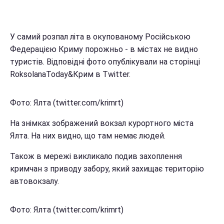
У самий розпал літа в окупованому Російською
Федерацією Криму порожньо - в містах не видно
туристів. Відповідні фото опублікували на сторінці
RoksolanaToday&Крим в Twitter.
Фото: Ялта (twitter.com/krimrt)
На знімках зображений вокзал курортного міста
Ялта. На них видно, що там немає людей.
Також в мережі викликало подив захоплення
кримчан з приводу забору, який захищає територію
автовокзалу.
Фото: Ялта (twitter.com/krimrt)