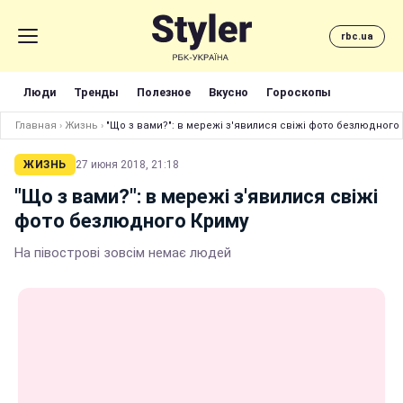
rbc.ua
Люди
Тренды
Полезное
Вкусно
Гороскопы
Главная
›
Жизнь
›
"Що з вами?": в мережі з'явилися свіжі фото безлюдного
ЖИЗНЬ
27 июня 2018, 21:18
"Що з вами?": в мережі з'явилися свіжі
фото безлюдного Криму
На півострові зовсім немає людей