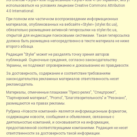
использоваться на условиях лицензии Creative Commons Attribution
4.0 International.
При полном или частичном воспроизведении информационных
материалов, опубликованных на вебсайте «Styler» (styler.rbc.ua),
обязательно размещение активной гиперссылки на styler.rbc.ua,
открытой для индексации поисковыми системами. Такая гиперссылка
должна быть размещена непосредственно в тексте материала не ниже
второго абзаца.
Редакция "Styler" может не разделять точку зрения авторов
публикаций. Оценочные суждения, согласно законодательству
Украины, не подлежат опровержению и доказыванию их правдивости.
За достоверность, содержание и соответствие требованиям
законодательства рекламных материалов ответственность несет
рекламодатель.
Материалы, отмеченные плашками "Пресс-релиз", "Спецпроект",
"Партнерский материал", "Promo", "Благотворительность" и "Резонанс",
размещаются на правах рекламы.
Рубрика «Новости компаний» является информационным форматом,
содержащим новости, сообщения и объявления, связанные с
деятельностью компаний, и основывается на информации,
предоставленной соответствующими компаниями. Редакция не несет
ответственности за достоверность такой информации.