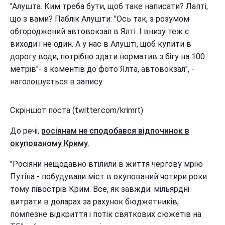
"Алушта. Ким треба бути, щоб таке написати? Лапті,
що з вами? Паблік Алушти: "Ось так, з розумом
обгороджений автовокзал в Ялті. І внизу теж є
виходи і не один. А у нас в Алушті, щоб купити в
дорогу води, потрібно здати норматив з бігу на 100
метрів"- з коментів до фото Ялта, автовокзал", -
наголошується в запису.
Скріншот поста (twitter.com/krimrt)
До речі,
росіянам не сподобався відпочинок в
окупованому Криму.
"Росіяни нещодавно втілили в життя чергову мрію
Путіна - побудували міст в окупований чотири роки
тому півострів Крим. Все, як завжди: мільярдні
витрати в доларах за рахунок бюджетників,
помпезне відкриття і потік святкових сюжетів на