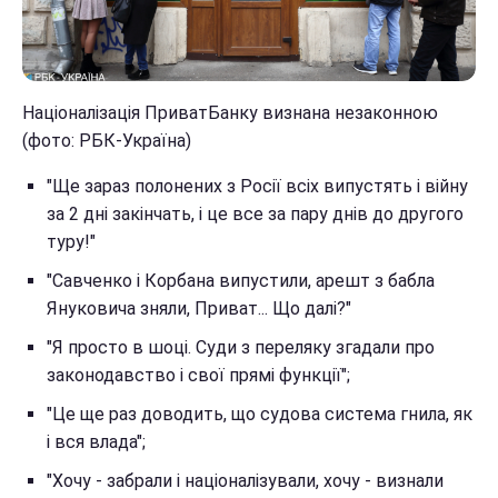
Націоналізація ПриватБанку визнана незаконною
(фото: РБК-Україна)
"Ще зараз полонених з Росії всіх випустять і війну
за 2 дні закінчать, і це все за пару днів до другого
туру!"
"Савченко і Корбана випустили, арешт з бабла
Януковича зняли, Приват... Що далі?"
"Я просто в шоці. Суди з переляку згадали про
законодавство і свої прямі функції";
"Це ще раз доводить, що судова система гнила, як
і вся влада";
"Хочу - забрали і націоналізували, хочу - визнали