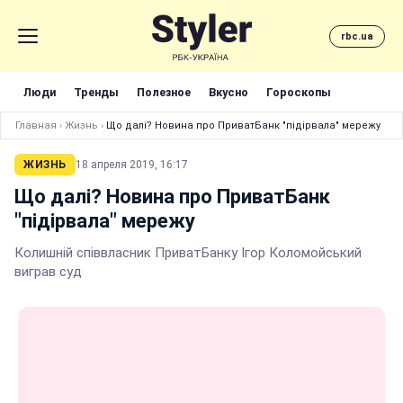
rbc.ua
Люди
Тренды
Полезное
Вкусно
Гороскопы
Главная
›
Жизнь
›
Що далі? Новина про ПриватБанк "підірвала" мережу
ЖИЗНЬ
18 апреля 2019, 16:17
Що далі? Новина про ПриватБанк
"підірвала" мережу
Колишній співвласник ПриватБанку Ігор Коломойський
виграв суд