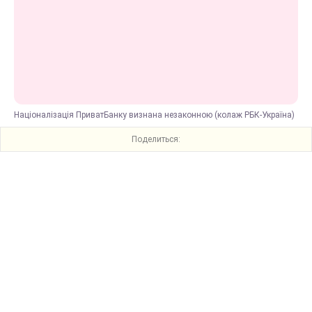
Націоналізація ПриватБанку визнана незаконною (колаж РБК-Україна)
Поделиться: