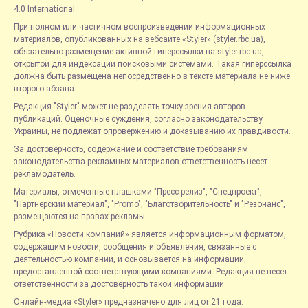
4.0 International.
При полном или частичном воспроизведении информационных
материалов, опубликованных на вебсайте «Styler» (styler.rbc.ua),
обязательно размещение активной гиперссылки на styler.rbc.ua,
открытой для индексации поисковыми системами. Такая гиперссылка
должна быть размещена непосредственно в тексте материала не ниже
второго абзаца.
Редакция "Styler" может не разделять точку зрения авторов
публикаций. Оценочные суждения, согласно законодательству
Украины, не подлежат опровержению и доказыванию их правдивости.
За достоверность, содержание и соответствие требованиям
законодательства рекламных материалов ответственность несет
рекламодатель.
Материалы, отмеченные плашками "Пресс-релиз", "Спецпроект",
"Партнерский материал", "Promo", "Благотворительность" и "Резонанс",
размещаются на правах рекламы.
Рубрика «Новости компаний» является информационным форматом,
содержащим новости, сообщения и объявления, связанные с
деятельностью компаний, и основывается на информации,
предоставленной соответствующими компаниями. Редакция не несет
ответственности за достоверность такой информации.
Онлайн-медиа «Styler» предназначено для лиц от 21 года.