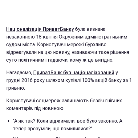
Націоналізація ПриватБанку
була визнана
незаконною 18 квітня Окружним адміністративним
судом міста. Користувачі мережі бурхливо
відреагували на цю новину, називаючи таке рішення
суто політичним і гадаючи, кому ж це вигідно.
Нагадаємо,
ПриватБанк був націоналізований
у
грудні 2016 року шляхом купівлі 100% акцій банку за 1
гривню.
Користувачі соцмереж залишають безліч гнівних
коментарів під новиною.
"А як так? Коли віджимали, все було законно. А
тепер зрозуміли, що помилилися?"