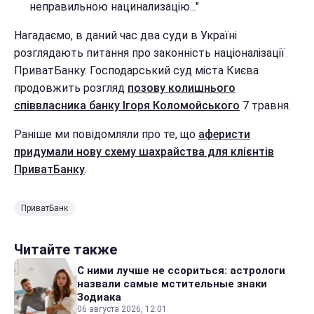
неправильною нацинализацію..."
Нагадаємо, в даний час два суди в Україні
розглядають питання про законність націоналізації
ПриватБанку. Господарський суд міста Києва
продовжить розгляд
позову колишнього
співвласника банку Ігоря Коломойського
7 травня.
Раніше ми повідомляли про те, що
аферисти
придумали нову схему шахрайства для клієнтів
ПриватБанку
.
ПриватБанк
Читайте также
С ними лучше не ссориться: астрологи
назвали самые мстительные знаки
Зодиака
06 августа 2026, 12:01