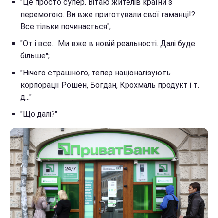
"Це просто супер. Вітаю жителів країни з
перемогою. Ви вже приготували свої гаманці!?
Все тільки починається";
"От і все... Ми вже в новій реальності. Далі буде
більше";
"Нічого страшного, тепер націоналізують
корпорації Рошен, Богдан, Крохмаль продукт і т.
д..."
"Що далі?"