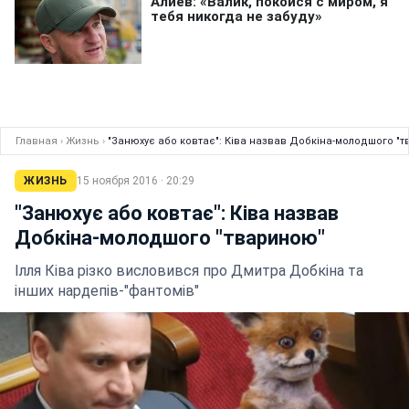
Главная
›
Жизнь
›
"Занюхує або ковтає": Ківа назвав Добкіна-молодшого "
ЖИЗНЬ
15 ноября 2016 · 20:29
"Занюхує або ковтає": Ківа назвав
Добкіна-молодшого "твариною"
Ілля Ківа різко висловився про Дмитра Добкіна та
інших нардепів-"фантомів"