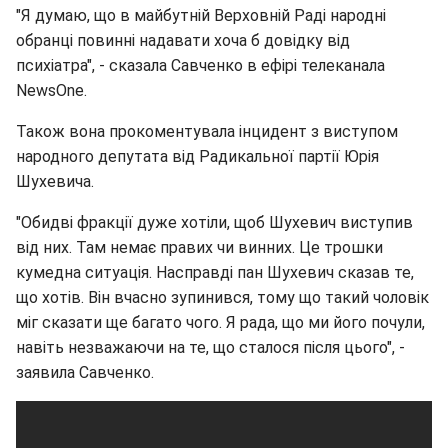
"Я думаю, що в майбутній Верховній Раді народні
обранці повинні надавати хоча б довідку від
психіатра", - сказала Савченко в ефірі телеканала
NewsOne.
Також вона прокоментувала інцидент з виступом
народного депутата від Радикальної партії Юрія
Шухевича.
"Обидві фракції дуже хотіли, щоб Шухевич виступив
від них. Там немає правих чи винних. Це трошки
кумедна ситуація. Насправді пан Шухевич сказав те,
що хотів. Він вчасно зупинився, тому що такий чоловік
міг сказати ще багато чого. Я рада, що ми його почули,
навіть незважаючи на те, що сталося після цього", -
заявила Савченко.