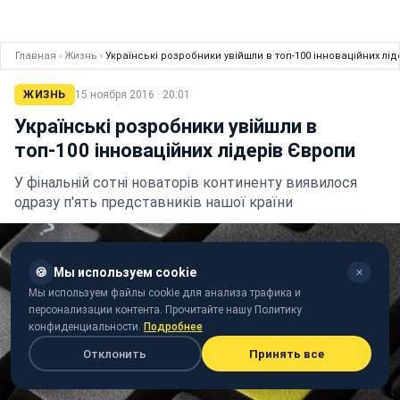
Главная
›
Жизнь
›
Українські розробники увійшли в топ-100 інноваційних лі
ЖИЗНЬ
15 ноября 2016 · 20:01
Українські розробники увійшли в
топ-100 інноваційних лідерів Європи
У фінальній сотні новаторів континенту виявилося
одразу п'ять представників нашої країни
🍪
Мы используем cookie
✕
Мы используем файлы cookie для анализа трафика и
персонализации контента. Прочитайте нашу Политику
конфиденциальности.
Подробнее
Отклонить
Принять все