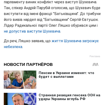
парламенту виник конфлікт через виступ Шухевича.
Так, спікер Андрій Парубій оголосив, що Шухевич буде
виступати від імені фракції "Батьківщина". До трибуни
його вивів нардеп від "Батьківщини" Сергій Євтушок.
Лідер Радикальної партії Олег Ляшко обурився цим і
не допустив виступи Шухевича
.
До речі, Ляшко заявив, що
життя Шухевича загрожує
небезпека
.