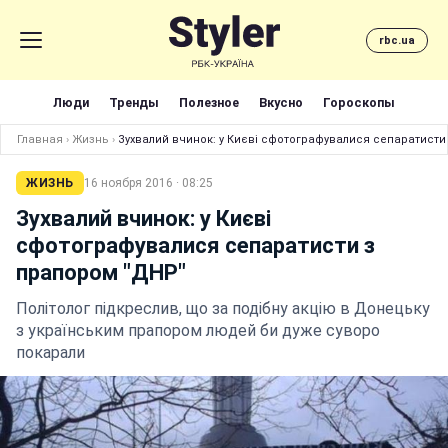
rbc.ua
Люди
Тренды
Полезное
Вкусно
Гороскопы
Главная
›
Жизнь
›
Зухвалий вчинок: у Києві сфотографувалися сепаратисти
ЖИЗНЬ
16 ноября 2016 · 08:25
Зухвалий вчинок: у Києві
сфотографувалися сепаратисти з
прапором "ДНР"
Політолог підкреслив, що за подібну акцію в Донецьку
з українським прапором людей би дуже суворо
покарали