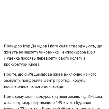
Прокурор Ігор Демідов і його сім'я стверджують, що
живуть на зарлату чиновника. Генпрокурора Юрія
Луценка просять перевірити свого колегу з
прокуратури Києва.
Про те, що сім'я Демідова живе виключно на його
зарплату, повідомляє Центр протидії корупції,
посилаючись на його декларації.
При цьому сім'я прокурора купила землю під Києвом,
столичну квартиру площею 149 кв. м. і будинок
площею 234 кв. м. в Київській області, а також авто