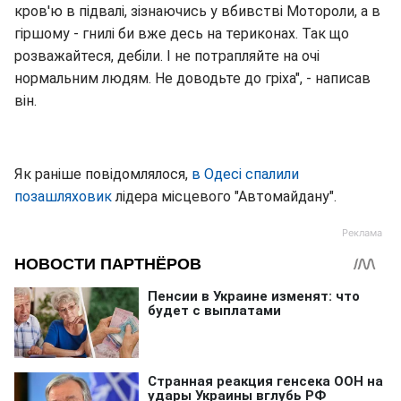
кров'ю в підвалі, зізнаючись у вбивстві Мотороли, а в
гіршому - гнилі би вже десь на териконах. Так що
розважайтеся, дебіли. І не потрапляйте на очі
нормальним людям. Не доводьте до гріха", - написав
він.
Як раніше повідомлялося,
в Одесі спалили
позашляховик
лідера місцевого "Автомайдану".