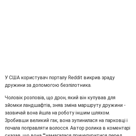
У США користувач порталу Reddit викрив зраду
дружини за допомогою безпілотника.
Чоловік розповів, що дрон, який він купував для
зйомки ландшафтів, зняв зміна маршруту дружини -
зазвичай вона йшла на роботу іншим шляхом.
Зробивши великий гак, вона зупинилася на парковці і
почала поправляти волосся. Автор ролика в коментарі
сказав, що вона ""намагалася причепуритися перед