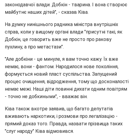
законодавчої влади. Добкін - тварина. І вона створює
майбутнє наших дітей", - сказав Ківа.
На думку нинішнього радника міністра внутрішніх
справ, коли у вищому органі влади "присутні такі, як
Добкін, це говорить вже не просто про ракову
пухлину, а про метастази".
"Але добкіни - це минуле, я вам точно кажу. Їх вже
немає, вони - фантом. Народилося нове покоління,
формується новий пласт суспільства. Запущений
процес очищення, відродження, тому що досконалості
немає межі. Наші діти повинні дихати одним повітрям
- точно не добкиными", - вважає він.
Ківа також вкотре заявив, що багато депутатів
вживають наркотики, і розмови про легалізацію -
прямий доказ того. Правда, назвати прізвища таких
"слуг народу" Ківа відмовився.