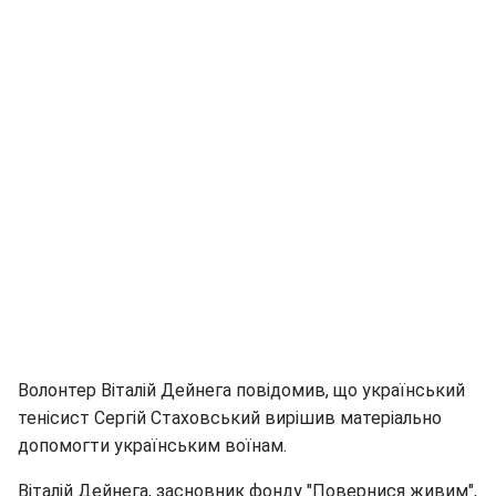
Волонтер Віталій Дейнега повідомив, що український
тенісист Сергій Стаховський вирішив матеріально
допомогти українським воїнам.
Віталій Дейнега, засновник фонду "Повернися живим",