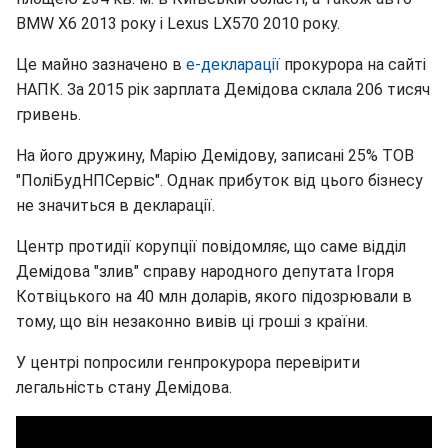
BMW X6 2013 року і Lexus LX570 2010 року.
Це майно зазначено в
е-декларації
прокурора на сайті
НАПК. За 2015 рік зарплата Демідова склала 206 тисяч
гривень.
На його дружину, Марію Демідову, записані 25% ТОВ
"ПоліБудНПСервіс". Однак прибуток від цього бізнесу
не значиться в декларації.
Центр протидії корупції повідомляє, що саме відділ
Демідова "злив" справу народного депутата Ігоря
Котвіцького на 40 млн доларів, якого підозрювали в
тому, що він незаконно вивів ці гроші з країни.
У центрі попросили генпрокурора перевірити
легальність стану Демідова.