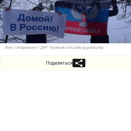
Фото: Сепаратисти з "ДНР" (facebook.com/aleksej.golobuckij)
Поделиться