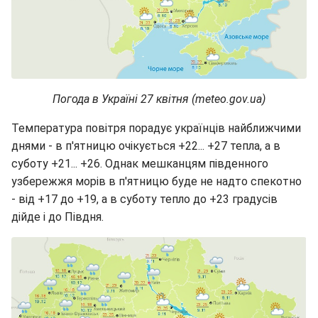
Погода в Україні 27 квітня (meteo.gov.ua)
Температура повітря порадує українців найближчими
днями - в п'ятницю очікується +22... +27 тепла, а в
суботу +21... +26. Однак мешканцям південного
узбережжя морів в п'ятницю буде не надто спекотно
- від +17 до +19, а в суботу тепло до +23 градусів
дійде і до Півдня.