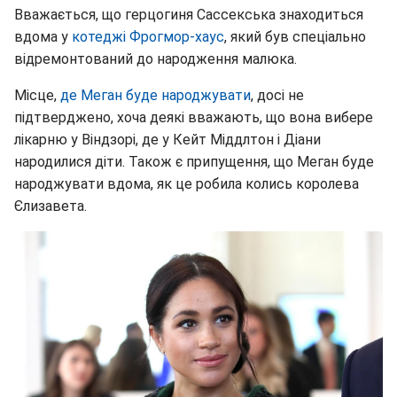
Вважається, що герцогиня Сассекська знаходиться
вдома у
котеджі Фрогмор-хаус
, який був спеціально
відремонтований до народження малюка.
Місце,
де Меган буде народжувати
, досі не
підтверджено, хоча деякі вважають, що вона вибере
лікарню у Віндзорі, де у Кейт Міддлтон і Діани
народилися діти. Також є припущення, що Меган буде
народжувати вдома, як це робила колись королева
Єлизавета.