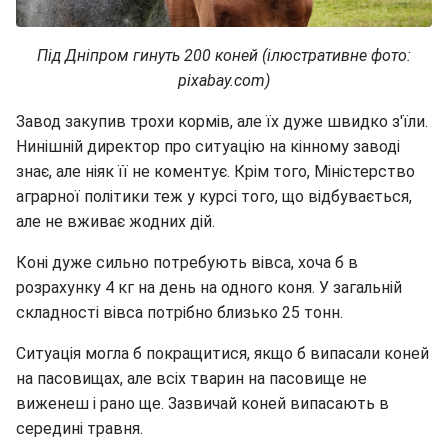
Під Дніпром гинуть 200 коней (ілюстративне фото:
pixabay.com)
Завод закупив трохи кормів, але їх дуже швидко з'їли.
Нинішній директор про ситуацію на кінному заводі
знає, але ніяк її не коментує. Крім того, Міністерство
аграрної політики теж у курсі того, що відбувається,
але не вживає жодних дій.
Коні дуже сильно потребують вівса, хоча б в
розрахунку 4 кг на день на одного коня. У загальній
складності вівса потрібно близько 25 тонн.
Ситуація могла б покращитися, якщо б випасали коней
на пасовищах, але всіх тварин на пасовище не
виженеш і рано ще. Зазвичай коней випасають в
середині травня.