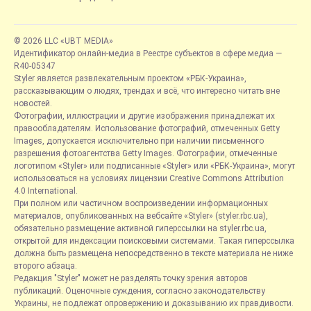
© 2026 LLC «UBT MEDIA»
Идентификатор онлайн-медиа в Реестре субъектов в сфере медиа —
R40-05347
Styler является развлекательным проектом «РБК-Украина»,
рассказывающим о людях, трендах и всё, что интересно читать вне
новостей.
Фотографии, иллюстрации и другие изображения принадлежат их
правообладателям. Использование фотографий, отмеченных Getty
Images, допускается исключительно при наличии письменного
разрешения фотоагентства Getty Images. Фотографии, отмеченные
логотипом «Styler» или подписанные «Styler» или «РБК-Украина», могут
использоваться на условиях лицензии Creative Commons Attribution
4.0 International.
При полном или частичном воспроизведении информационных
материалов, опубликованных на вебсайте «Styler» (styler.rbc.ua),
обязательно размещение активной гиперссылки на styler.rbc.ua,
открытой для индексации поисковыми системами. Такая гиперссылка
должна быть размещена непосредственно в тексте материала не ниже
второго абзаца.
Редакция "Styler" может не разделять точку зрения авторов
публикаций. Оценочные суждения, согласно законодательству
Украины, не подлежат опровержению и доказыванию их правдивости.