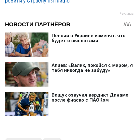
робити у Страсну п'ятницю.