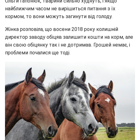
Ольги Гапонюк, тварини сильно худнуть, і якщо
найближчим часом не вирішиться питання з їх
кормом, то вони можуть загинути від голоду.
Жінка розповіла, що восени 2018 року колишній
директор заводу обіцяв залишити кошти на корм, але
він свою обіцянку так і не дотримав. Грошей немає, і
проблеми почалися ще тоді.