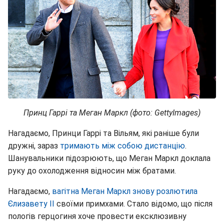
Принц Гаррі та Меган Маркл (фото: GettyImages)
Нагадаємо, Принци Гаррі та Вільям, які раніше були
дружні, зараз
тримають між собою дистанцію
.
Шанувальники підозрюють, що Меган Маркл доклала
руку до охолодження відносин між братами.
Нагадаємо,
вагітна Меган Маркл знову розлютила
Єлизавету ІІ
своїми примхами. Стало відомо, що після
пологів герцогиня хоче провести ексклюзивну