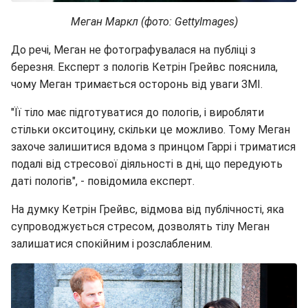
Меган Маркл (фото: GettyImages)
До речі, Меган не фотографувалася на публіці з
березня. Експерт з пологів Кетрін Грейвс пояснила,
чому Меган тримається осторонь від уваги ЗМІ.
"Її тіло має підготуватися до пологів, і виробляти
стільки окситоцину, скільки це можливо. Тому Меган
захоче залишитися вдома з принцом Гаррі і триматися
подалі від стресової діяльності в дні, що передують
даті пологів", - повідомила експерт.
На думку Кетрін Грейвс, відмова від публічності, яка
супроводжується стресом, дозволять тілу Меган
залишатися спокійним і розслабленим.