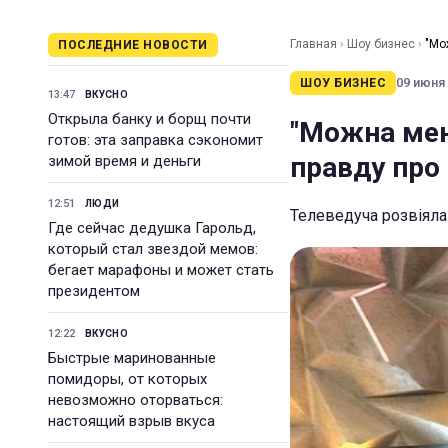
Главная
›
Шоу бизнес
›
"Мо
ПОСЛЕДНИЕ НОВОСТИ
09 июня 
ШОУ БИЗНЕС
13:47
ВКУСНО
Открыла банку и борщ почти
"Можна мен
готов: эта заправка сэкономит
правду про 
зимой время и деньги
12:51
ЛЮДИ
Телеведуча розвіяла
Где сейчас дедушка Гарольд,
который стал звездой мемов:
бегает марафоны и может стать
президентом
12:22
ВКУСНО
Быстрые маринованные
помидоры, от которых
невозможно оторваться:
настоящий взрыв вкуса