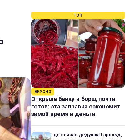
ТОП
а
ВКУСНО
Открыла банку и борщ почти
готов: эта заправка сэкономит
зимой время и деньги
Где сейчас дедушка Гарольд,