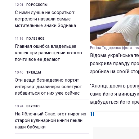
12:01
ГОРОСКОПЫ
С ними лучше не ссориться:
астрологи назвали самые
мстительные знаки Зодиака
11:16
ПОЛЕЗНОЕ
Главная ошибка владельцев
Регіна Тодоренко (фото: in
кошек при размещении лотков:
Відома українська те
почти все ее делают
розкрила правду про 
зробила на своїй сто
10:40
ТРЕНДЫ
Эти вещи безнадежно портят
"Хлопці, досить розп
интерьер: дизайнеры советуют
избавиться от них уже сейчас
саме його я виношую 
відбудеться його прем
10:24
ВКУСНО
На Яблочный Спас: этот пирог из
старой кулинарной книги пекли
наши бабушки