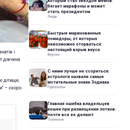
который стал звездой мемов:
бегает марафоны и может
стать президентом
Люди
Быстрые маринованные
помидоры, от которых
невозможно оторваться:
настоящий взрыв вкуса
натів і
Вкусно
т дівчина
С ними лучше не ссориться:
астрологи назвали самые
є дітище,
мстительные знаки Зодиака
и" – скоро
Гороскопы
Главная ошибка владельцев
кошек при размещении лотков:
почти все ее делают
Полезное