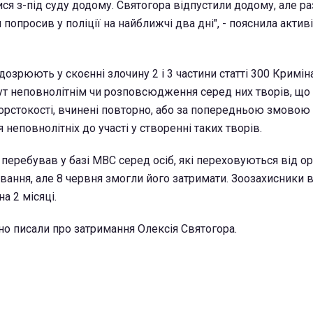
ися з-під суду додому. Святогора відпустили додому, але р
 попросив у поліції на найближчі два дні", - пояснила актив
дозрюють у скоєнні злочину 2 і 3 частини статті 300 Кримі
бут неповнолітнім чи розповсюдження серед них творів, щ
орстокості, вчинені повторно, або за попередньою змовою г
еповнолітніх до участі у створенні таких творів.
перебував у базі МВС серед осіб, які переховуються від ор
вання, але 8 червня змогли його затримати. Зоозахисники 
на 2 місяці.
но писали про затримання Олексія Святогора.