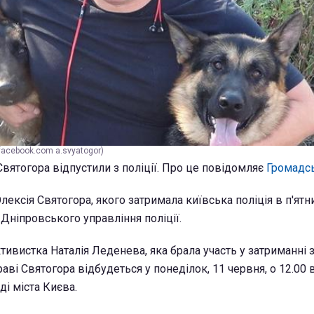
facebook.com a.svyatogor)
Святогора відпустили з поліції. Про це повідомляє
Громадсь
ексія Святогора, якого затримала київська поліція в п'ятн
 Дніпровського управління поліції.
тивистка Наталія Леденева, яка брала участь у затриманні 
раві Святогора відбудеться у понеділок, 11 червня, о 12.00 
і міста Києва.