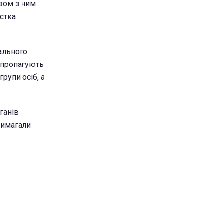
азом з ним
істка
нального
о пропагують
рупи осіб, а
ганів
вимагали