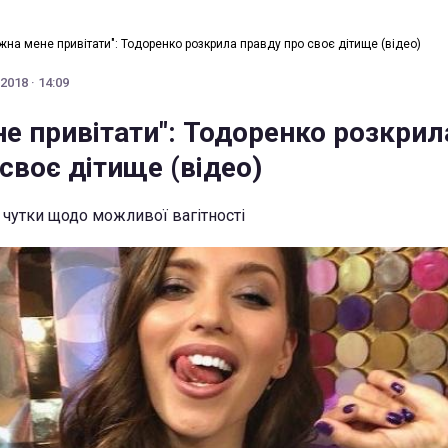
жна мене привітати": Тодоренко розкрила правду про своє дітище (відео)
2018 · 14:09
е привітати": Тодоренко розкрил
своє дітище (відео)
 чутки щодо можливої вагітності