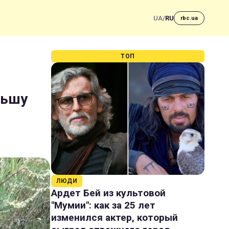
UA
/
RU
rbc.ua
ТОП
льшу
ЛЮДИ
Ардет Бей из культовой
"Мумии": как за 25 лет
изменился актер, который