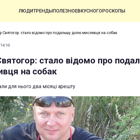
ЛЮДИ
ТРЕНДЫ
ПОЛЕЗНОЕ
ВКУСНО
ГОРОСКОПЫ
р Святогор: стало відомо про подальшу долю мисливця на собак
 14:10
Святогор: стало відомо про пода
вця на собак
ли для нього два місяці арешту