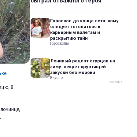
сыграл отважного героя
Гороскоп до конца лета: кому
следует готовиться к
карьерным взлетам и
раскрытию тайн
Гороскопы
Ленивый рецепт огурцов на
зиму: секрет хрустящей
закуски без мороки
ке.
Вкусно
ицю, 8
злочинця,
в