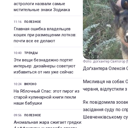
астрологи назвали самые
мстительные знаки Зодиака
11:16
ПОЛЕЗНОЕ
Главная ошибка владельцев
кошек при размещении лотков:
почти все ее делают
10:40
ТРЕНДЫ
Эти вещи безнадежно портят
Фото: догхантер Святогор (
интерьер: дизайнеры советуют
Доґхантера Олексія 
избавиться от них уже сейчас
Мисливця на собак Ол
10:24
ВКУСНО
червня, відпустили з
На Яблочный Спас: этот пирог из
старой кулинарной книги пекли
Як повідомила зооак
наши бабушки
засідання суду по сп
09:56
ПОЛЕЗНОЕ
Шевченківському суд
Аномальная жара сжигает грядки: