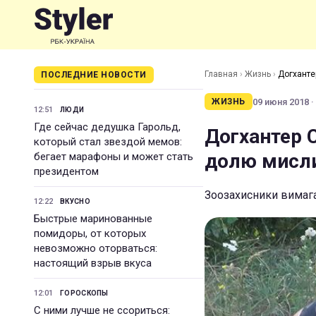
Главная
›
Жизнь
›
Догханте
ПОСЛЕДНИЕ НОВОСТИ
09 июня 2018 ·
ЖИЗНЬ
12:51
ЛЮДИ
Где сейчас дедушка Гарольд,
Догхантер 
который стал звездой мемов:
долю мисли
бегает марафоны и может стать
президентом
Зоозахисники вимага
12:22
ВКУСНО
Быстрые маринованные
помидоры, от которых
невозможно оторваться:
настоящий взрыв вкуса
12:01
ГОРОСКОПЫ
С ними лучше не ссориться: