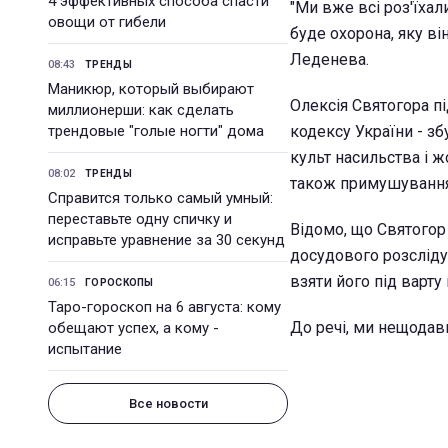
4 эффективных способа спасти
"Ми вже всі роз'їхал
овощи от гибели
буде охорона, яку він
Леденева.
08:43
ТРЕНДЫ
Маникюр, который выбирают
Олексія Святогора пі
миллионерши: как сделать
трендовые "голые ногти" дома
кодексу України - з
культ насильства і ж
08:02
ТРЕНДЫ
також примушування н
Справится только самый умный:
переставьте одну спичку и
Відомо, що Святогор 
исправьте уравнение за 30 секунд
досудового розсліду
взяти його під варту 
06:15
ГОРОСКОПЫ
Таро-гороскоп на 6 августа: кому
До речі, ми нещодав
обещают успех, а кому -
испытание
Все новости