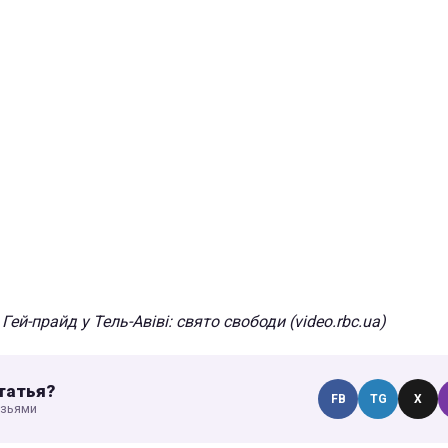
Гей-прайд у Тель-Авіві: свято свободи (video.rbc.ua)
татья?
FB
TG
X
узьями