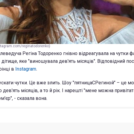
stagram.com/reginatodorenko)
леведуча Регіна Тодоренко гнівно відреагувала на чутки фа
дітище, яке "виношувала дев'ять місяців". Відповідний пос
рінці в
Instagram
.
ускати чутки. Це вже злить. Шоу "пятницаСРегиной" – це мо
дев'ять місяців, а то й рік. І нарешті "мене можна привітат
'єр", - сказала вона.