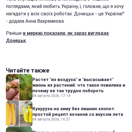
поглядами, який любить Україну, і, головне, що я хочу
нагадати у всіх своїх роботах: Донецьк - це Україна!"
- додала Анна Вахрамеєва.
Раніше
в мережі показали, як зараз виглядає
Донецьк
.
Читайте также
Растет "из воздуха" и "высасывает"
жизнь из растений: что такое повилика и
почему ее так трудно побороть
08 августа 2026, 17:14
Кукуруза на зиму без лишних хлопот:
простой рецепт кочанов со вкусом лета
08 августа 2026, 16:27