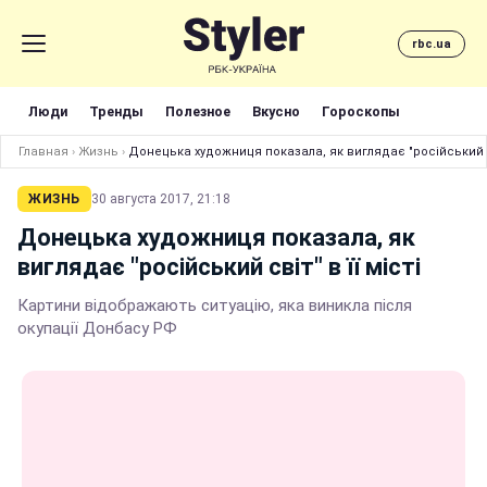
rbc.ua
Люди
Тренды
Полезное
Вкусно
Гороскопы
Главная
›
Жизнь
›
Донецька художниця показала, як виглядає "російський сві
ЖИЗНЬ
30 августа 2017, 21:18
Донецька художниця показала, як
виглядає "російський світ" в її місті
Картини відображають ситуацію, яка виникла після
окупації Донбасу РФ