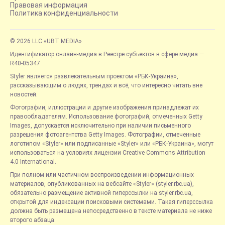
Правовая информация
Политика конфиденциальности
© 2026 LLC «UBT MEDIA»
Идентификатор онлайн-медиа в Реестре субъектов в сфере медиа —
R40-05347
Styler является развлекательным проектом «РБК-Украина»,
рассказывающим о людях, трендах и всё, что интересно читать вне
новостей.
Фотографии, иллюстрации и другие изображения принадлежат их
правообладателям. Использование фотографий, отмеченных Getty
Images, допускается исключительно при наличии письменного
разрешения фотоагентства Getty Images. Фотографии, отмеченные
логотипом «Styler» или подписанные «Styler» или «РБК-Украина», могут
использоваться на условиях лицензии Creative Commons Attribution
4.0 International.
При полном или частичном воспроизведении информационных
материалов, опубликованных на вебсайте «Styler» (styler.rbc.ua),
обязательно размещение активной гиперссылки на styler.rbc.ua,
открытой для индексации поисковыми системами. Такая гиперссылка
должна быть размещена непосредственно в тексте материала не ниже
второго абзаца.