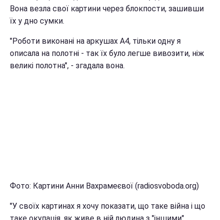
Вона везла свої картини через блокпости, зашивши
їх у дно сумки.
"Роботи виконані на аркушах А4, тільки одну я
описала на полотні - так їх було легше вивозити, ніж
великі полотна", - згадала вона.
Фото: Картини Анни Вахрамеєвої (radiosvoboda.org)
"У своїх картинах я хочу показати, що таке війна і що
таке окупація, як живе в ній людина з "іншими"