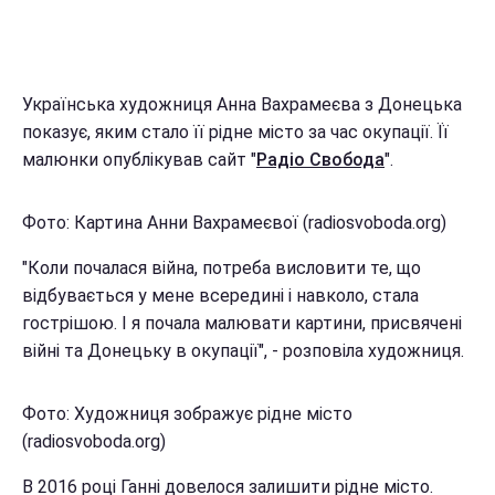
Українська художниця Анна Вахрамеєва з Донецька
показує, яким стало її рідне місто за час окупації. Її
малюнки опублікував сайт "
Радіо Свобода
".
Фото: Картина Анни Вахрамеєвої (radiosvoboda.org)
"Коли почалася війна, потреба висловити те, що
відбувається у мене всередині і навколо, стала
гострішою. І я почала малювати картини, присвячені
війні та Донецьку в окупації", - розповіла художниця.
Фото: Художниця зображує рідне місто
(radiosvoboda.org)
В 2016 році Ганні довелося залишити рідне місто.