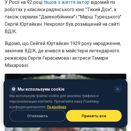
У Росії на 92 році
пішов з життя актор
відомий по
роботах у класики радянського кіно "Тихий Дон", а
також серіалах "Далекобійники" і "Марш Турецького"
Сергій Юртайкин. Некролог був розміщений на сайті
ВДІК.
Відомо, що Сейгей Юртайкин 1929 року народження,
закінчив ВДІК, де вчився в майстерні легендарного
режисера Сергія Герасимова і актриси Тамари
Макарової.
🍪
Мы используем cookie
✕
Мы используем файлы cookie для анализа трафика и
персонализации контента. Прочитайте нашу Политику
конфиденциальности.
Подробнее
Отклонить
Принять все