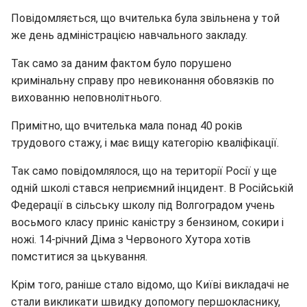
Повідомляється, що вчителька була звільнена у той
же день адміністрацією навчального закладу.
Так само за даним фактом було порушено
кримінальну справу про невиконання обовязків по
вихованню неповнолітнього.
Примітно, що вчителька мала понад 40 років
трудового стажу, і має вищу категорію кваліфікації.
Так само повідомлялося, що на території Росії у ще
одній школі стався неприємний інцидент. В Російській
Федерації в сільську школу під Волгоградом учень
восьмого класу приніс каністру з бензином, сокири і
ножі. 14-річний Діма з Червоного Хутора хотів
помститися за цькування.
Крім того, раніше стало відомо, що Київі викладачі не
стали викликати швидку допомогу першокласнику,