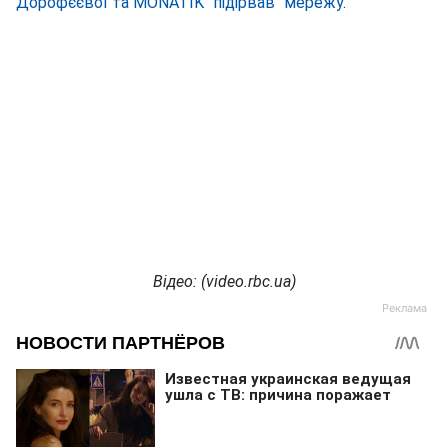
Дорофєєвої та MONATIK "підірвав" мережу
.
Відео: (video.rbc.ua)