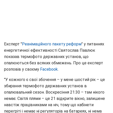
Експерт "
Реанімаційного пакету реформ
" у питаннях
енергетичної ефективності Святослав Павлюк
показав термофото державних установ, що
опалюються без всяких обмежень. Про це експерт
розповів у своєму
Facebook
.
"У кожного є свої збочення – у мене шостий рік – це
збирання термофото державних установ в
опалювальний сезон. Воскресіння 21:30 – там нікого
немає. Світлі плями – це 21 відкрите вікно, залишене
навстіж працівниками на ніч, тому що кабінети
перегріті і немає ні регуляторів на батареях, ні нема