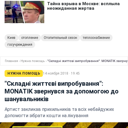
Киев
отопление
Отопительный сезон
теплоснабжение
госучреждения
Главная
›
Нужна помощь
›
"Складні життєві випробування": MONATIK зверн
НУЖНА ПОМОЩЬ
14 ноября 2018 · 19:45
"Складні життєві випробування":
MONATIK звернувся за допомогою до
шанувальників
Артист закликав прихильників та всіх небайдужих
допомогти зібрати кошти на лікування