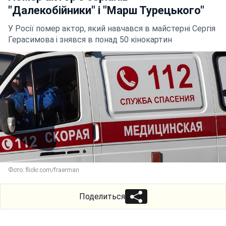
"Далекобійники" і "Марш Турецького"
У Росії помер актор, який навчався в майстерні Сергія
Герасимова і знявся в понад 50 кінокартин
Фото: flickr.com/fraerman
Поделиться