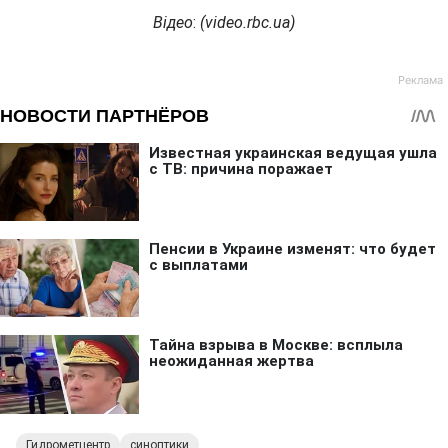
Відео
:
(
video.rbc.ua
)
Гидрометцентр
синоптики