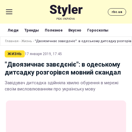
rbc.ua
Люди
Тренды
Полезное
Вкусно
Гороскопы
Главная
›
Жизнь
›
"Двоязичнає завєдєніє": в одеському дитсадку розгорі
ЖИЗНЬ
17 января 2019, 17:45
"Двоязичнає завєдєніє": в одеському
дитсадку розгорівся мовний скандал
Завідувач дитсадка здійняла хвилю обурення в мережі
своїм висловлюванням про українську мову