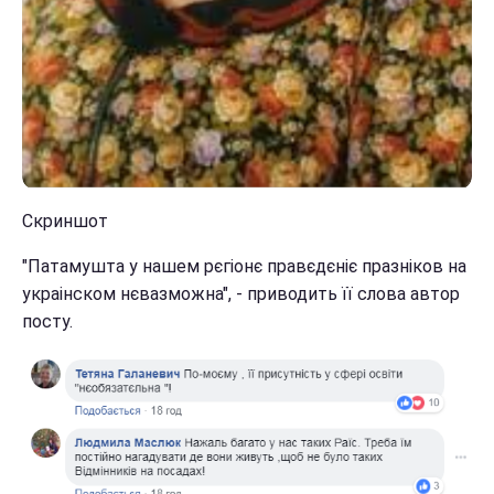
Скриншот
"Патамушта у нашем рєгіонє правєдєніє празніков на
украінском нєвазможна", - приводить її слова автор
посту.