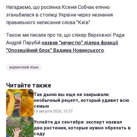
Нагадаємо, що росіянка Ксенія Собчак епічно
зганьбилася в столиці України через незнання
правильного написання слова "Київ".
Також ми писали про те, що спікер Верховної Ради
Андрій Парубій
назвав "нечистю" лідера фракції
"Опозиційний блок" Вадима Новинського
.
украинский язык
Читайте также
Так дыню вы еще не закрывали:
необычный рецепт, который удивит всю
семью
10 августа 2026, 15:27
Успейте до сентября: эксперт назвал
два растения, которые нужно обрезать в
саду