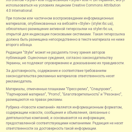
использоваться на условиях лицензии Creative Commons Attribution
4.0 International.
При полном или частичном воспроизведении информационных
материалов, опубликованных на вебсайте «Styler» (styler.rbc.ua),
обязательно размещение активной гиперссылки на styler.rbc.ua,
открытой для индексации поисковыми системами. Такая гиперссылка
должна быть размещена непосредственно в тексте материала не ниже
второго абзаца.
Редакция "Styler" может не разделять точку зрения авторов
публикаций. Оценочные суждения, согласно законодательству
Украины, не подлежат опровержению и доказыванию их правдивости.
За достоверность, содержание и соответствие требованиям
законодательства рекламных материалов ответственность несет
рекламодатель.
Материалы, отмеченные плашками "Пресс-релиз", "Спецпроект",
"Партнерский материал", "Promo", "Благотворительность" и "Резонанс",
размещаются на правах рекламы.
Рубрика «Новости компаний» является информационным форматом,
содержащим новости, сообщения и объявления, связанные с
деятельностью компаний, и основывается на информации,
предоставленной соответствующими компаниями. Редакция не несет
ответственности за достоверность такой информации.