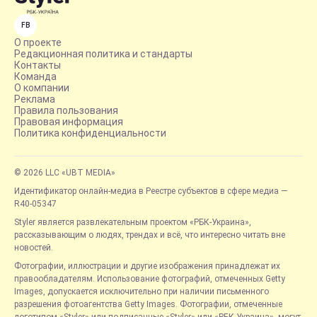
FB
О проекте
Редакционная политика и стандарты
Контакты
Команда
О компании
Реклама
Правила пользования
Правовая информация
Политика конфиденциальности
© 2026 LLC «UBT MEDIA»
Идентификатор онлайн-медиа в Реестре субъектов в сфере медиа —
R40-05347
Styler является развлекательным проектом «РБК-Украина»,
рассказывающим о людях, трендах и всё, что интересно читать вне
новостей.
Фотографии, иллюстрации и другие изображения принадлежат их
правообладателям. Использование фотографий, отмеченных Getty
Images, допускается исключительно при наличии письменного
разрешения фотоагентства Getty Images. Фотографии, отмеченные
логотипом «Styler» или подписанные «Styler» или «РБК-Украина», могут