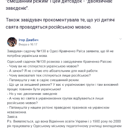
"смєшанний рєжим" і цей дитсадок - "двоязичнає
завєдєніє".
Також завідувач прокоментувала те, що усі дитячі
свята проводяться російською мовою.