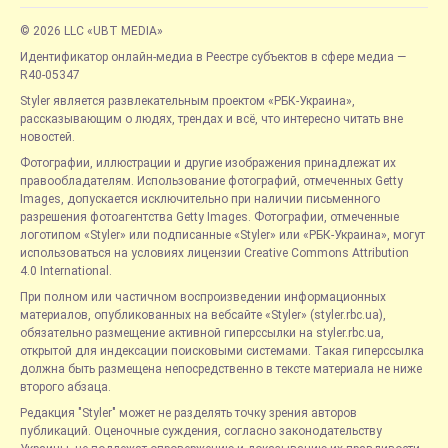
© 2026 LLC «UBT MEDIA»
Идентификатор онлайн-медиа в Реестре субъектов в сфере медиа —
R40-05347
Styler является развлекательным проектом «РБК-Украина»,
рассказывающим о людях, трендах и всё, что интересно читать вне
новостей.
Фотографии, иллюстрации и другие изображения принадлежат их
правообладателям. Использование фотографий, отмеченных Getty
Images, допускается исключительно при наличии письменного
разрешения фотоагентства Getty Images. Фотографии, отмеченные
логотипом «Styler» или подписанные «Styler» или «РБК-Украина», могут
использоваться на условиях лицензии Creative Commons Attribution
4.0 International.
При полном или частичном воспроизведении информационных
материалов, опубликованных на вебсайте «Styler» (styler.rbc.ua),
обязательно размещение активной гиперссылки на styler.rbc.ua,
открытой для индексации поисковыми системами. Такая гиперссылка
должна быть размещена непосредственно в тексте материала не ниже
второго абзаца.
Редакция "Styler" может не разделять точку зрения авторов
публикаций. Оценочные суждения, согласно законодательству