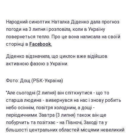
Народний синоптик Наталка Діденко дала прогноз
погоди на 3 липня і розповіла, коли в Україну
повернеться тепло. Про це вона написала на своїй
сторінці в
Facebook.
Діденко відзначила, що циклон вже відійшов
активною фазою з України.
Фото: Дощ (РБК-Україна)
"Але сьогодні (2 липня) він спіткнутися - що то
старша людина - вивернувся на нас і знову робить
небо осіннім, повітря холодним, а дощі -
періодичними. Завтра (3 липня) також він ще
побурчить та позітхає - на Півночі, Заході та у
більшості центральних областей місцями невеликий