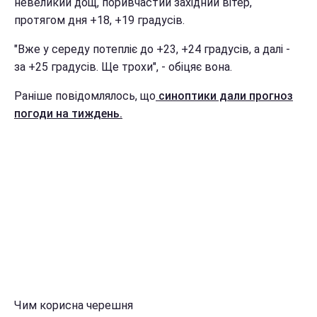
невеликий дощ, поривчастий західний вітер,
протягом дня +18, +19 градусів.
"Вже у середу потепліє до +23, +24 градусів, а далі -
за +25 градусів. Ще трохи", - обіцяє вона.
Раніше повідомлялось, що
синоптики дали прогноз
погоди на тиждень.
Чим корисна черешня