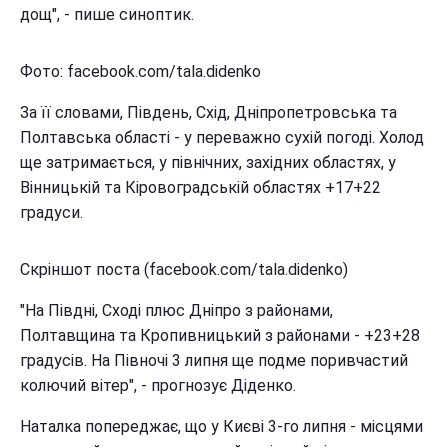
дощ", - пише синоптик.
Фото: facebook.com/tala.didenko
За її словами, Південь, Схід, Дніпропетровська та
Полтавська області - у переважно сухій погоді. Холод
ще затримається, у північних, західних областях, у
Вінницькій та Кіровоградській областях +17+22
градуси.
Скріншот поста (facebook.com/tala.didenko)
"На Півдні, Сході плюс Дніпро з районами,
Полтавщина та Кропивницький з районами - +23+28
градусів. На Півночі 3 липня ще подме поривчастий
колючий вітер", - прогнозує Діденко.
Наталка попереджає, що у Києві 3-го липня - місцями