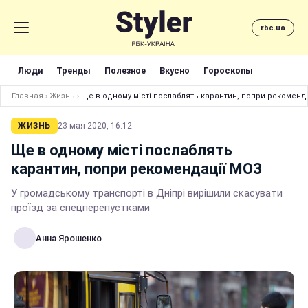
rbc.ua
Люди
Тренды
Полезное
Вкусно
Гороскопы
Главная
›
Жизнь
›
Ще в одному місті послаблять карантин, попри рекоменд
ЖИЗНЬ
23 мая 2020, 16:12
Ще в одному місті послаблять
карантин, попри рекомендації МОЗ
У громадському транспорті в Дніпрі вирішили скасувати
проїзд за спецперепустками
Анна Ярошенко