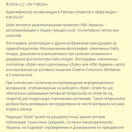
© 2026 LLC «UBT MEDIA»
Идентификатор онлайн-медиа в Реестре субъектов в сфере медиа —
R40-05347
Styler является развлекательным проектом «РБК-Украина»,
рассказывающим о людях, трендах и всё, что интересно читать вне
новостей.
Фотографии, иллюстрации и другие изображения принадлежат их
правообладателям. Использование фотографий, отмеченных Getty
Images, допускается исключительно при наличии письменного
разрешения фотоагентства Getty Images. Фотографии, отмеченные
логотипом «Styler» или подписанные «Styler» или «РБК-Украина», могут
использоваться на условиях лицензии Creative Commons Attribution
4.0 International.
При полном или частичном воспроизведении информационных
материалов, опубликованных на вебсайте «Styler» (styler.rbc.ua),
обязательно размещение активной гиперссылки на styler.rbc.ua,
открытой для индексации поисковыми системами. Такая гиперссылка
должна быть размещена непосредственно в тексте материала не ниже
второго абзаца.
Редакция "Styler" может не разделять точку зрения авторов
публикаций. Оценочные суждения, согласно законодательству
Украины, не подлежат опровержению и доказыванию их правдивости.