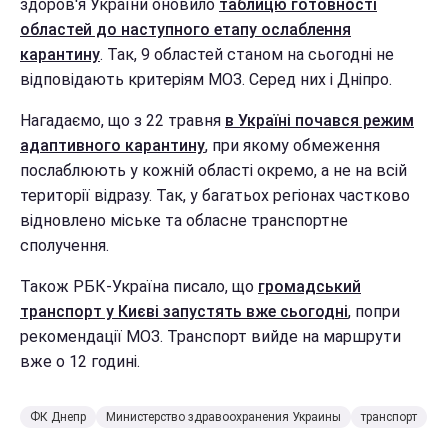
здоров'я України оновило
таблицю готовності
областей до наступного етапу ослаблення
карантину
. Так, 9 областей станом на сьогодні не
відповідають критеріям МОЗ. Серед них і Дніпро.
Нагадаємо, що з 22 травня
в Україні почався режим
адаптивного карантину
, при якому обмеження
послаблюють у кожній області окремо, а не на всій
території відразу. Так, у багатьох регіонах частково
відновлено міське та обласне транспортне
сполучення.
Також РБК-Україна писало, що
громадський
транспорт у Києві запустять вже сьогодні
, попри
рекомендації МОЗ. Транспорт вийде на маршрути
вже о 12 годині.
ФК Днепр
Министерство здравоохранения Украины
транспорт