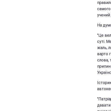
правил
самого 
учений.
На думк
"Це ве
суті. М
жаль, л
варто г
слова, 
припин
Українс
Істори
автоке
"Патріа
давати