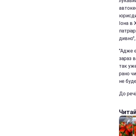
лукави
автокеф
юрисди
Іона в 
патріа
дивно",
"Адже є
зараз 
так уже
рано чи
не буд
До речі
Чита