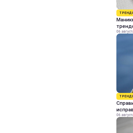
ТРЕНД
Маник
тренд
06 август
ТРЕНД
Справи
исправ
06 август