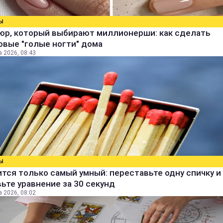
Ы
юр, который выбирают миллионерши: как сделать
овые "голые ногти" дома
а 2026, 08:43
Ы
тся только самый умный: переставьте одну спичку и
ьте уравнение за 30 секунд
а 2026, 08:02