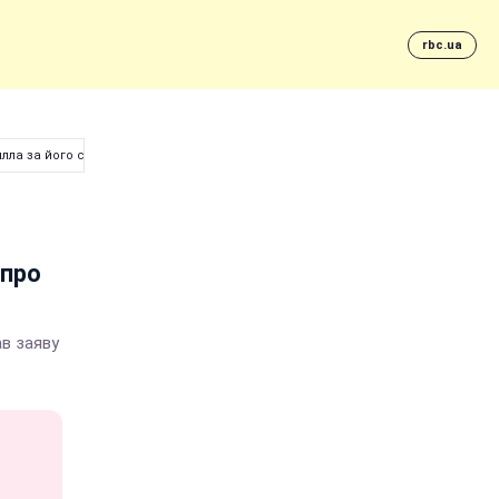
rbc.ua
илла за його слова про УПЦ
 про
ав заяву