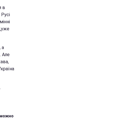
я в
 Русі
мінні
Дуже
 а
. Але
ава,
Україна
.
зможно