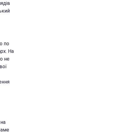
лядів
ський
о по
рх. На
о не
вої
ення
жна
Саме