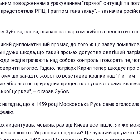
ьним поводженням з урахуванням "гарячої" ситуації та пог
предстоятеля РПЦ. І раптом така заяву", - зазначив росій
у Зубова, слова, сказані патріархом, хибні за своєю суттю.
ликий дипломатичний промах, до того ж це заяву помилков
ені дуже шкода, що такий промах допустив святіший патріа
юди іноді втрачають над собою контроль і говорять те, чог
оворити вголос. Гадаю, патріарх Кирил тепер шкодує про с
тому що занадто жорстко розставив крапки над "i" й тим
ив абсолютно природний процес поступового самовизнач
ької церкви", – сказав Зубов.
к нагадав, що в 1459 році Московська Русь сама оголосила
фалію.
рх акцентував: мовляв, раз від Києва все пішло, як же мо
 незалежність Української церкви? Це лукавий аргумент. 