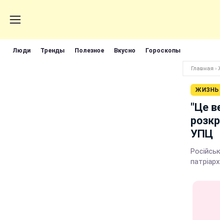
Люди
Тренды
Полезное
Вкусно
Гороскопы
Главная
›
ЖИЗНЬ
"Це в
розкр
УПЦ
Російськ
патріар