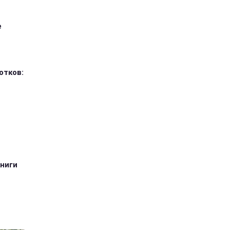
е
отков:
книги