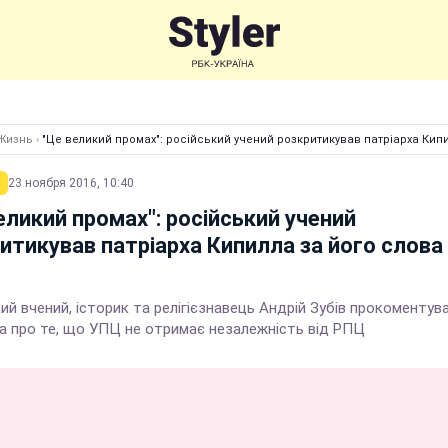
Жизнь
›
"Це великий промах": російський учений розкритикував патріарха Кип
23 ноября 2016, 10:40
еликий промах": російський учений
итикував патріарха Кипилла за його слова
ий вчений, історик та релігієзнавець Андрій Зубів прокоментув
ха про те, що УПЦ не отримає незалежність від РПЦ