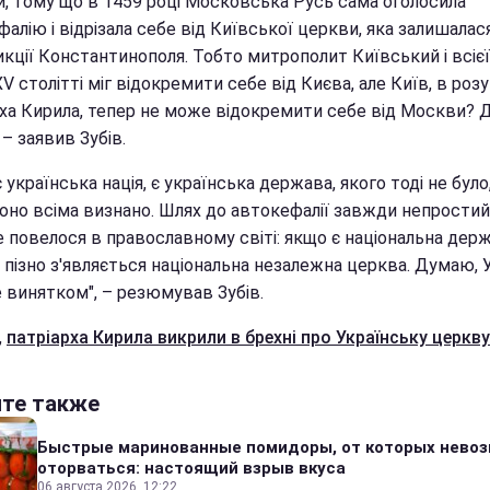
й, тому що в 1459 році Московська Русь сама оголосила
алію і відрізала себе від Київської церкви, яка залишалас
кції Константинополя. Тобто митрополит Київський і всієї
XV столітті міг відокремити себе від Києва, але Київ, в розу
рха Кирила, тепер не може відокремити себе від Москви? 
 – заявив Зубів.
 українська нація, є українська держава, якого тоді не було,
воно всіма визнано. Шлях до автокефалії завжди непростий
 повелося в православному світі: якщо є національна держ
 пізно з'являється національна незалежна церква. Думаю, 
е винятком", – резюмував Зубів.
,
патріарха Кирила викрили в брехні про Українську церкву
йте также
Быстрые маринованные помидоры, от которых нево
оторваться: настоящий взрыв вкуса
06 августа 2026, 12:22