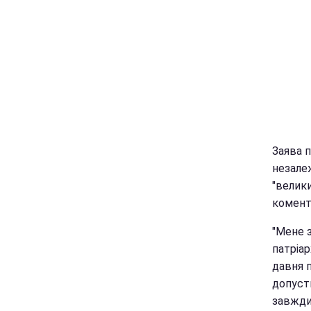
Заява п
незале
"велик
комента
"Мене з
патріар
давня п
допусти
завжди