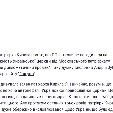
атріарха Кирила про те, що РПЦ ніколи не погодиться на
жність Української церкви від Московського патріархату 
ий дипломатичний промах". Таку думку висловив Андрій Зуб
рі сайту "
Гордон
".
дивувала заява патріарха Кирила. Я, звичайно, розумів, що
х не хоче автокефалії Української православної церкви. Ц
олітика, він давно вів переговори з Константинополем, що
ти цього. Але протягом останніх трьох років патріарх Кир
 дуже обережно висловлювався щодо України, що було є