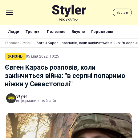
rbc.ua
Люди
Тренды
Полезное
Вкусно
Гороскопы
Главная
›
Жизнь
›
Євген Карась розповів, коли закінчиться війна: "в серпн
ЖИЗНЬ
05 мая 2022, 10:25
Євген Карась розповів, коли
закінчиться війна: "в серпні попаримо
ніжки у Севастополі"
Styler
информационный сайт