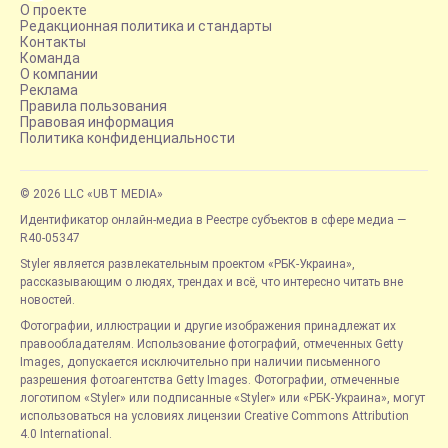
О проекте
Редакционная политика и стандарты
Контакты
Команда
О компании
Реклама
Правила пользования
Правовая информация
Политика конфиденциальности
© 2026 LLC «UBT MEDIA»
Идентификатор онлайн-медиа в Реестре субъектов в сфере медиа —
R40-05347
Styler является развлекательным проектом «РБК-Украина»,
рассказывающим о людях, трендах и всё, что интересно читать вне
новостей.
Фотографии, иллюстрации и другие изображения принадлежат их
правообладателям. Использование фотографий, отмеченных Getty
Images, допускается исключительно при наличии письменного
разрешения фотоагентства Getty Images. Фотографии, отмеченные
логотипом «Styler» или подписанные «Styler» или «РБК-Украина», могут
использоваться на условиях лицензии Creative Commons Attribution
4.0 International.