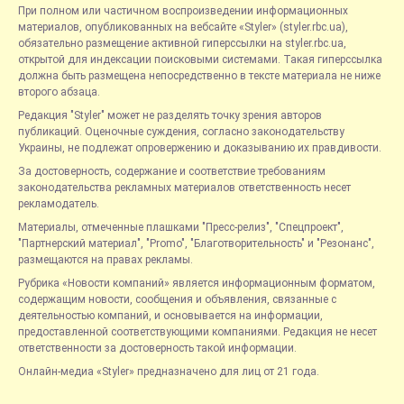
При полном или частичном воспроизведении информационных
материалов, опубликованных на вебсайте «Styler» (styler.rbc.ua),
обязательно размещение активной гиперссылки на styler.rbc.ua,
открытой для индексации поисковыми системами. Такая гиперссылка
должна быть размещена непосредственно в тексте материала не ниже
второго абзаца.
Редакция "Styler" может не разделять точку зрения авторов
публикаций. Оценочные суждения, согласно законодательству
Украины, не подлежат опровержению и доказыванию их правдивости.
За достоверность, содержание и соответствие требованиям
законодательства рекламных материалов ответственность несет
рекламодатель.
Материалы, отмеченные плашками "Пресс-релиз", "Спецпроект",
"Партнерский материал", "Promo", "Благотворительность" и "Резонанс",
размещаются на правах рекламы.
Рубрика «Новости компаний» является информационным форматом,
содержащим новости, сообщения и объявления, связанные с
деятельностью компаний, и основывается на информации,
предоставленной соответствующими компаниями. Редакция не несет
ответственности за достоверность такой информации.
Онлайн-медиа «Styler» предназначено для лиц от 21 года.