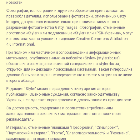
новостей.
Фотографии, иллюстрации и другие изображения принадлежат их
правообладателям. Использование фотографий, отмеченных Getty
Images, допускается исключительно при наличии письменного
разрешения фотоагентства Getty Images. Фотографии, отмеченные
логотипом «Styler» или подписанные «Styler» или «РБК-Украина», могут
использоваться на условиях лицензии Creative Commons Attribution
4.0 International.
При полном или частичном воспроизведении информационных
материалов, опубликованных на вебсайте «Styler» (styler.rbc.ua),
обязательно размещение активной гиперссылки на styler.rbc.ua,
открытой для индексации поисковыми системами. Такая гиперссылка
должна быть размещена непосредственно в тексте материала не ниже
второго абзаца.
Редакция "Styler" может не разделять точку зрения авторов
публикаций. Оценочные суждения, согласно законодательству
Украины, не подлежат опровержению и доказыванию их правдивости.
За достоверность, содержание и соответствие требованиям
законодательства рекламных материалов ответственность несет
рекламодатель.
Материалы, отмеченные плашками "Пресс-релиз", "Спецпроект",
"Партнерский материал", "Promo", "Благотворительность" и "Резонанс",
размещаются на правах рекламы.