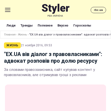
rbc.ua
Люди
Тренды
Полезное
Вкусно
Гороскопы
Главная
›
Жизнь
›
"EX.UA вів діалог з правовласниками": адвокат розповів
ЖИЗНЬ
21 ноября 2016, 09:53
"EX.UA вів діалог з правовласниками":
адвокат розповів про долю ресурсу
За словами правозахисника, сайт купував контент у
правовласників, але отримував гроші з реклами