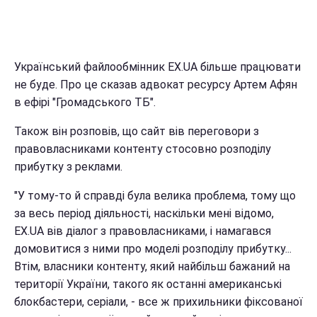
Український файлообмінник EX.UA більше працювати
не буде. Про це сказав адвокат ресурсу Артем Афян
в ефірі "Громадського ТБ".
Також він розповів, що сайт вів переговори з
правовласниками контенту стосовно розподілу
прибутку з реклами.
"У тому-то й справді була велика проблема, тому що
за весь період діяльності, наскільки мені відомо,
EX.UA вів діалог з правовласниками, і намагався
домовитися з ними про моделі розподілу прибутку...
Втім, власники контенту, який найбільш бажаний на
території України, такого як останні американські
блокбастери, серіали, - все ж прихильники фіксованої