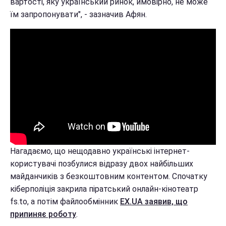
вартості, яку український ринок, ймовірно, не може
їм запропонувати", - зазначив Афян.
Нагадаємо, що нещодавно українські інтернет-
користувачі позбулися відразу двох найбільших
майданчиків з безкоштовним контентом. Спочатку
кіберполіція закрила піратський онлайн-кінотеатр
fs.to, а потім файлообмінник
EX.UA заявив, що
припиняє роботу
.