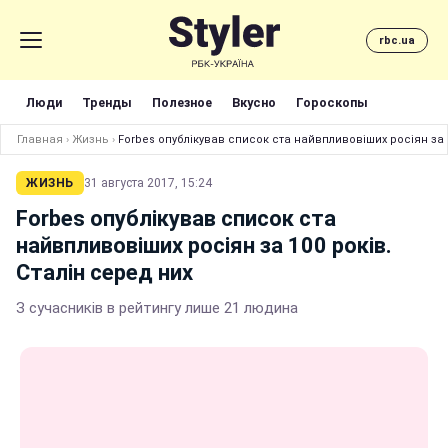
rbc.ua
Люди
Тренды
Полезное
Вкусно
Гороскопы
Главная
›
Жизнь
›
Forbes опублікував список ста найвпливовіших росіян за 1
ЖИЗНЬ
31 августа 2017, 15:24
Forbes опублікував список ста
найвпливовіших росіян за 100 років.
Сталін серед них
З сучасників в рейтингу лише 21 людина