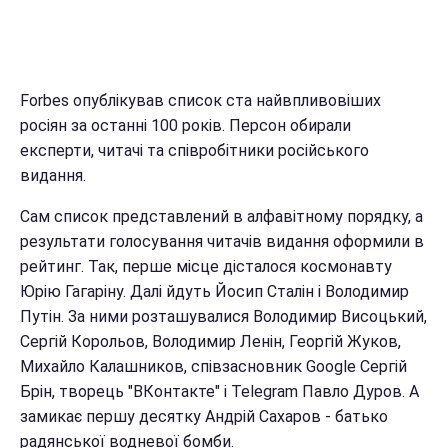
Forbes опублікував список ста найвпливовіших
росіян за останні 100 років. Персон обирали
експерти, читачі та співробітники російського
видання.
Сам список представлений в алфавітному порядку, а
результати голосування читачів видання оформили в
рейтинг. Так, перше місце дісталося космонавту
Юрію Гагаріну. Далі йдуть Йосип Сталін і Володимир
Путін. За ними розташувалися Володимир Висоцький,
Сергій Корольов, Володимир Ленін, Георгій Жуков,
Михайло Калашников, співзасновник Google Сергій
Брін, творець "ВКонтакте" і Telegram Павло Дуров. А
замикає першу десятку Андрій Сахаров - батько
радянської водневої бомби.