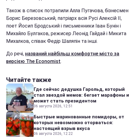
Також в список потрапили Алла Пугачова, бізнесмен
Борис Березовський, патріарх всія Русі Алексій II,
поет Йосип Бродський і письменники Іван Бунін і
Михайло Булгаков, режисер Леонід Гайдай і Микита
Михалков, співак Федір Шаляпін та інші.
До речі,
названий найбільш комфортне місто за
версією The Economist
.
Читайте также
Где сейчас дедушка Гарольд, который
стал звездой мемов: бегает марафоны и
может стать президентом
06 августа 2026, 12:51
Быстрые маринованные помидоры, от
которых невозможно оторваться:
настоящий взрыв вкуса
06 августа 2026, 12:22