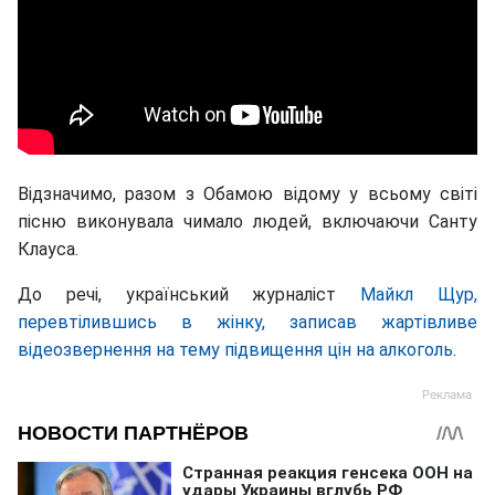
Відзначимо, разом з Обамою відому у всьому світі
пісню виконувала чимало людей, включаючи Санту
Клауса.
До речі, український журналіст
Майкл Щур,
перевтілившись в жінку, записав жартівливе
відеозвернення на тему підвищення цін на алкоголь
.