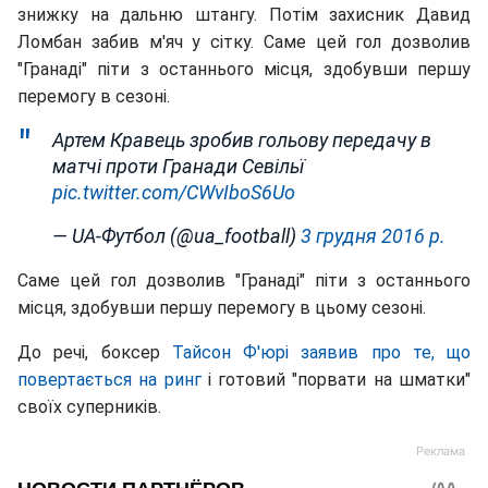
знижку на дальню штангу. Потім захисник Давид
Ломбан забив м'яч у сітку. Саме цей гол дозволив
"Гранаді" піти з останнього місця, здобувши першу
перемогу в сезоні.
Артем Кравець зробив гольову передачу в
матчі проти Гранади Севільї
pic.twitter.com/CWvIboS6Uo
— UA-Футбол (@ua_football)
3 грудня 2016 р.
Саме цей гол дозволив "Гранаді" піти з останнього
місця, здобувши першу перемогу в цьому сезоні.
До речі, боксер
Тайсон Ф'юрі заявив про те, що
повертається на ринг
і готовий "порвати на шматки"
своїх суперників.