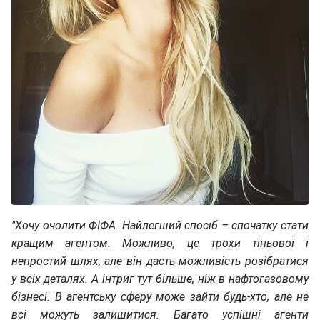
"Хочу очолити ФІФА. Найлегший спосіб – спочатку стати
кращим агентом. Можливо, це трохи тіньової і
непростий шлях, але він дасть можливість розібратися
у всіх деталях. А інтриг тут більше, ніж в нафтогазовому
бізнесі. В агентську сферу може зайти будь-хто, але не
всі можуть залишитися. Багато успішні агенти