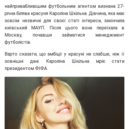
найпривабливішим футбольним агентом визнана 27-
річна білява красуня Кароліна Шкільна. Дівчина, яка має
зовсім незвичні для своєї статі інтереси, закінчила
київський МАУП. Після цього вона переїхала в
Москву, почавши займатися менеджмент
футболістів.
Варто сказати, що амбіції у красуні не слабше, ніж її
зовнішні дані. Кароліна Шкільна мріє стати
президентом ФІФА.