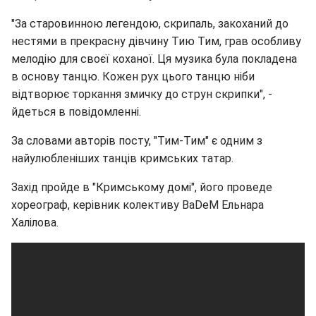
"За старовинною легендою, скрипаль, закоханий до
нестями в прекрасну дівчину Тию Тим, грав особливу
мелодію для своєї коханої. Ця музика була покладена
в основу танцю. Кожен рух цього танцю ніби
відтворює торкання змичку до струн скрипки", -
йдеться в повідомленні.
За словами авторів посту, "Тим-Тим" є одним з
найулюбленіших танців кримських татар.
Захід пройде в "Кримському домі", його проведе
хореограф, керівник колективу BaDeM Ельнара
Халілова.