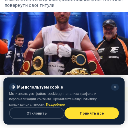
повернути свої титули
Фото: Тайсон Ф'юрі повертається ("Известия")
🍪
Мы используем cookie
✕
Поделиться
Мы используем файлы cookie для анализа трафика и
персонализации контента. Прочитайте нашу Политику
конфиденциальности.
Подробнее
Отклонить
Принять все