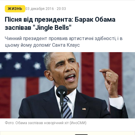
ЖИЗНЬ
03 декабря 2016 · 20:03
Пісня від президента: Барак Обама
заспівав "Jingle Bells"
Чинний президент проявив артистичні здібності, і в
цьому йому допоміг Санта Клаус
Фото: Обама заспівав новорічний хіт (ИноСМИ)