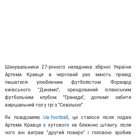
Шанувальники 27-річного нападника збірної України
Артема Кравця в черговий раз мають привід
пишатися улюбленим футболістом. Форвард
київського "Динамо", орендований іспанським
футбольним клубом "Гранада", допоміг забити
вирішальний гол у грі з "Севільєю".
Як повідомляє
Ua-football
, це сталося після подачі
Артема Кравця з кутового на ближню штангу, після
чого він виграв "другий поверх" і головою зробив