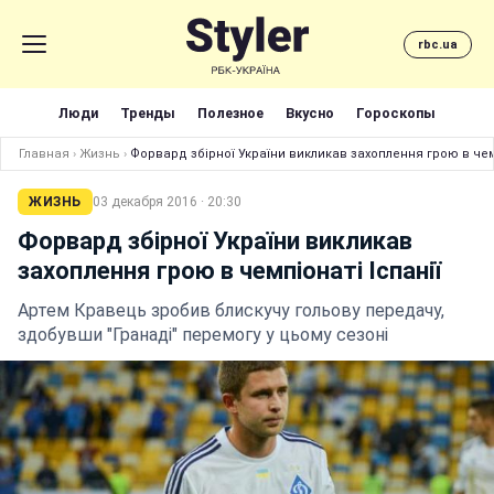
rbc.ua
Люди
Тренды
Полезное
Вкусно
Гороскопы
Главная
›
Жизнь
›
Форвард збірної України викликав захоплення грою в чемп
ЖИЗНЬ
03 декабря 2016 · 20:30
Форвард збірної України викликав
захоплення грою в чемпіонаті Іспанії
Артем Кравець зробив блискучу гольову передачу,
здобувши "Гранаді" перемогу у цьому сезоні