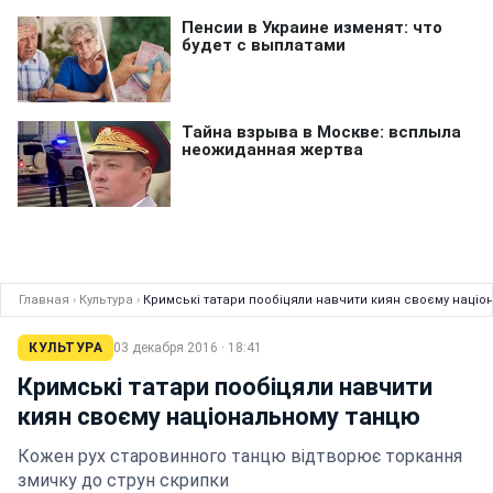
Главная
›
Культура
›
Кримські татари пообіцяли навчити киян своєму націо
КУЛЬТУРА
03 декабря 2016 · 18:41
Кримські татари пообіцяли навчити
киян своєму національному танцю
Кожен рух старовинного танцю відтворює торкання
змичку до струн скрипки