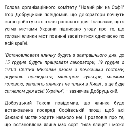
Голова організаційного комітету "Новий рік на Софії"
Ігор Добруцький повідомив, що декоратори почнуть
свою роботу вже з завтрашнього дня. І зазначив, що з
усіма містами України підписано угоду про те, що
головні ялинки міст повинні засвітитися одночасно по
всій країні.
"Встановлювати ялинку будуть з завтрашнього дня, до
15 грудня будуть працювати декоратори, 19 грудня о
19:00 Святий Миколай разом з почесними гостями,
родиною президента, міністром культури, міським
головою, запалять ялинку і не тільки в Києві , а це буде
сигналом для всієї України"
, – зазначив Добруцький.
Добруцький Також повідомив, що ялинка буде
встановлена посеред Софіївській площі, щоб всі
бажаючі могли ходити навколо неї. І розповів про те,
що встановлена ялина має сорт "Біла ялиця" і може