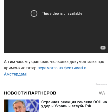
А тим часом українсько-польська документалка про
кримських татар
перемогла на фестивалі в
Амстердамі.