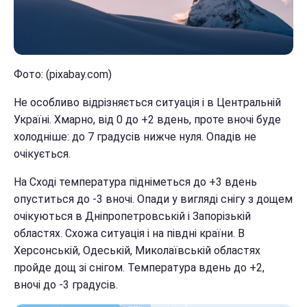
Фото: (pixabay.com)
Не особливо відрізняється ситуація і в Центральній
Україні. Хмарно, від 0 до +2 вдень, проте вночі буде
холодніше: до 7 градусів нижче нуля. Опадів не
очікується.
На Сході температура підніметься до +3 вдень
опуститься до -3 вночі. Опади у вигляді снігу з дощем
очікуються в Дніпропетровській і Запорізькій
областях. Схожа ситуація і на півдні країни. В
Херсонській, Одеській, Миколаївській областях
пройде дощ зі снігом. Температура вдень до +2,
вночі до -3 градусів.