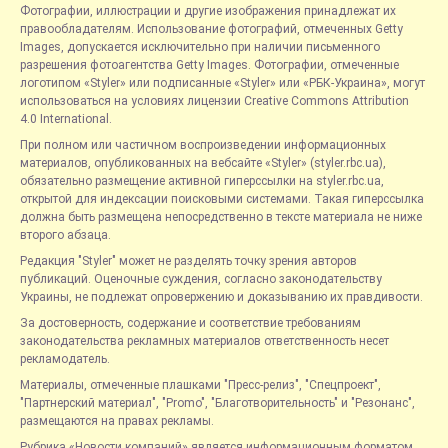
Фотографии, иллюстрации и другие изображения принадлежат их
правообладателям. Использование фотографий, отмеченных Getty
Images, допускается исключительно при наличии письменного
разрешения фотоагентства Getty Images. Фотографии, отмеченные
логотипом «Styler» или подписанные «Styler» или «РБК-Украина», могут
использоваться на условиях лицензии Creative Commons Attribution
4.0 International.
При полном или частичном воспроизведении информационных
материалов, опубликованных на вебсайте «Styler» (styler.rbc.ua),
обязательно размещение активной гиперссылки на styler.rbc.ua,
открытой для индексации поисковыми системами. Такая гиперссылка
должна быть размещена непосредственно в тексте материала не ниже
второго абзаца.
Редакция "Styler" может не разделять точку зрения авторов
публикаций. Оценочные суждения, согласно законодательству
Украины, не подлежат опровержению и доказыванию их правдивости.
За достоверность, содержание и соответствие требованиям
законодательства рекламных материалов ответственность несет
рекламодатель.
Материалы, отмеченные плашками "Пресс-релиз", "Спецпроект",
"Партнерский материал", "Promo", "Благотворительность" и "Резонанс",
размещаются на правах рекламы.
Рубрика «Новости компаний» является информационным форматом,