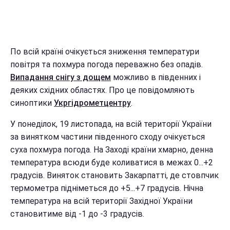
По всій країні очікується зниження температури
повітря та похмура погода переважно без опадів.
Випадання снігу з дощем
можливо в південних і
деяких східних областях. Про це повідомляють
синоптики
Укргідрометцентру
.
У понеділок, 19 листопада, на всій території України
за винятком частини південного сходу очікується
суха похмура погода. На Заході країни хмарно, денна
температура всюди буде коливатися в межах 0...+2
градусів. Виняток становить Закарпатті, де стовпчик
термометра підніметься до +5...+7 градусів. Нічна
температура на всій території Західної України
становитиме від -1 до -3 градусів.