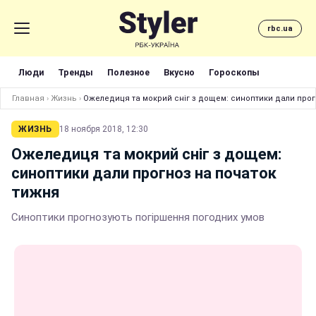
rbc.ua
Люди
Тренды
Полезное
Вкусно
Гороскопы
Главная
›
Жизнь
›
Ожеледиця та мокрий сніг з дощем: синоптики дали прог
ЖИЗНЬ
18 ноября 2018, 12:30
Ожеледиця та мокрий сніг з дощем:
синоптики дали прогноз на початок
тижня
Синоптики прогнозують погіршення погодних умов