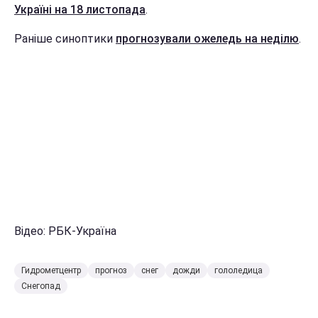
Україні на 18 листопада
.
Раніше синоптики
прогнозували ожеледь на неділю
.
Відео: РБК-Україна
Гидрометцентр
прогноз
снег
дожди
гололедица
Снегопад