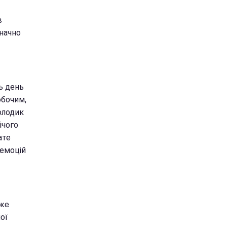
в
значно
ь день
обочим,
олодик
ічого
ате
 емоцій
оже
ої