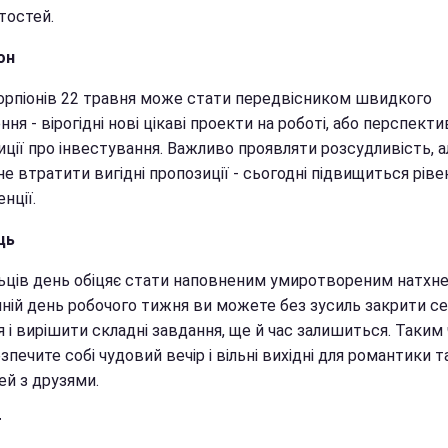
тостей.
он
орпіонів 22 травня може стати передвісником швидкого
ння - вірогідні нові цікаві проекти на роботі, або перспекти
ції про інвестування. Важливо проявляти розсудливість, а
е втратити вигідні пропозиції - сьогодні підвищиться ріве
нції.
ць
льців день обіцяє стати наповненим умиротвореним натхне
нній день робочого тижня ви можете без зусиль закрити се
 і вирішити складні завдання, ще й час залишиться. Таким
зпечите собі чудовий вечір і вільні вихідні для романтики т
ей з друзями.
г