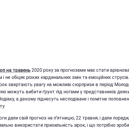
оп на травень
2020 року за прогнозами має стати врівно
 і не обіцяє різких кардинальних змін та емоційних струсів
зірок звертають увагу на можливі сюрпризи в період Молод
 які можуть вибити ґрунт під ногами у представників деяк
Зодіаку, а декому піднесуть несподіване і помітне поповне
у.
ги дали свій прогноз на п'ятницю, 22 травня, і дали поради,
льно використати прихильність зірок, і що потрібно зроби