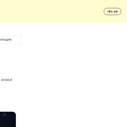
rbc.ua
Молодик
 знаки