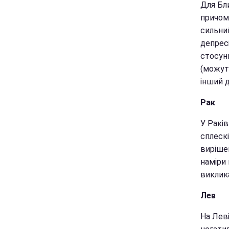
Для Бли
причом
сильни
депрес
стосунк
(можут
інший д
Рак
У Ракі
сплескі
вирішен
наміри
виклик
Лев
На Леві