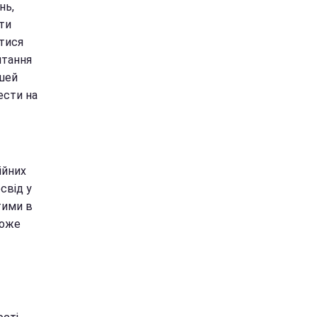
нь,
ти
тися
итання
ошей
ести на
ійних
свід у
тими в
може