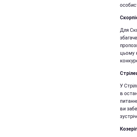
особис
Скорпі
Для Ск
збагаче
пропози
цьому н
конкуре
Стріле
У Стрі
в оста
питання
ви забе
зустріч
Козері