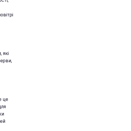
сті,
овітрі
 які
нерви,
е це
для
ки
цей