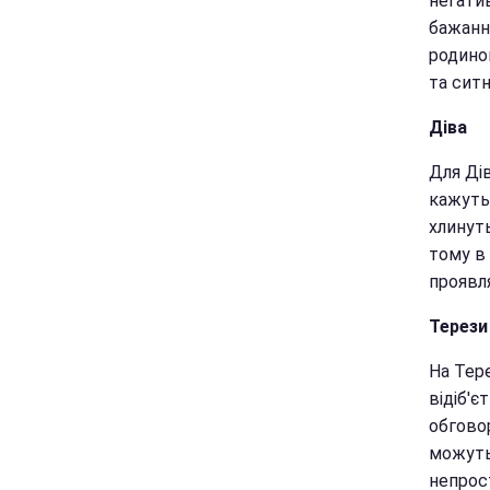
негати
бажанні
родино
та ситн
Діва
Для Ді
кажуть
хлинут
тому в
проявл
Терези
На Тер
відіб'є
обгово
можуть
непрос