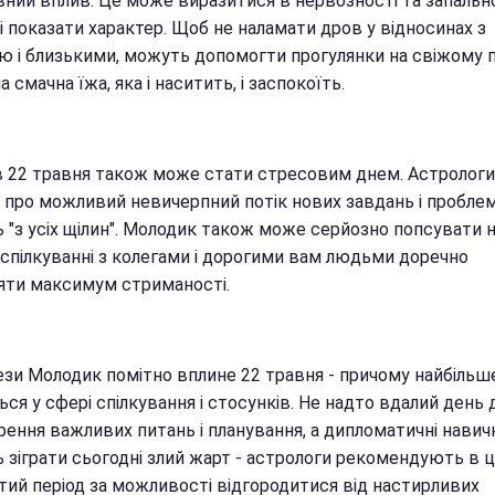
вний вплив. Це може виразитися в нервозності та запально
 показати характер. Щоб не наламати дров у відносинах з
ю і близькими, можуть допомогти прогулянки на свіжому п
а смачна їжа, яка і наситить, і заспокоїть.
в 22 травня також може стати стресовим днем. Астрологи
 про можливий невичерпний потік нових завдань і проблем,
ь "з усіх щілин". Молодик також може серйозно попсувати 
 спілкуванні з колегами і дорогими вам людьми доречно
яти максимум стриманості.
ези Молодик помітно вплине 22 травня - причому найбільш
ться у сфері спілкування і стосунків. Не надто вдалий день 
рення важливих питань і планування, а дипломатичні навич
 зіграти сьогодні злий жарт - астрологи рекомендують в 
тий період за можливості відгородитися від настирливих