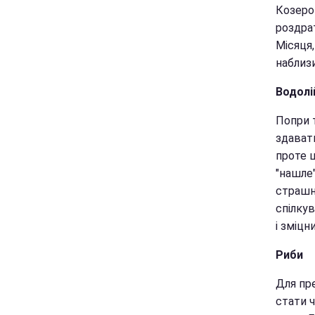
Козеро
роздра
Місяця,
наблизи
Водолі
Попри 
здавати
проте 
"нашле"
страшн
спілку
і зміцн
Риби
Для пр
стати ч