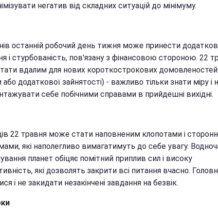
імізувати негатив від складних ситуацій до мінімуму.
нів останній робочий день тижня може принести додатков
я і стурбованість, пов'язану з фінансовою стороною. 22 т
тати вдалим для нових короткострокових домовленостей 
 або додаткової зайнятості) - важливо тільки знати міру і 
нтажувати себе побічними справами в прийдешні вихідні.
ців 22 травня може стати наповненим клопотами і сторонн
мами, які наполегливо вимагатимуть до себе увагу. Водноч
ування планет обіцяє помітний приплив сил і високу
ивність, які дозволять закрити всі питання вчасно. Головн
ися і не закидати незакінчені завдання на безвік.
юки