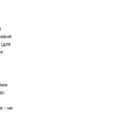
і
равня
(для
не
іми
ас
е - не