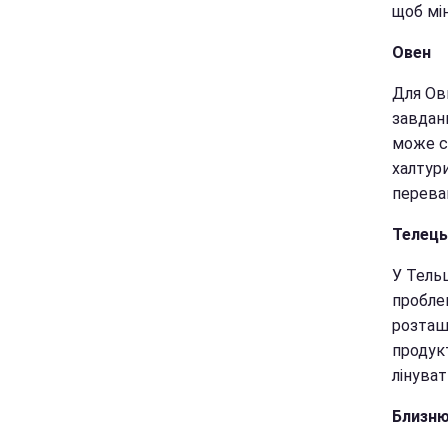
щоб мін
Овен
Для Ов
завданн
може с
халтури
перева
Телець
У Тель
пробле
розташ
продукт
лінуват
Близн