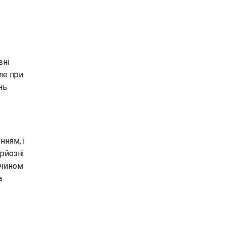
вні
ле при
нь
нням, і
рйозні
 чином
а