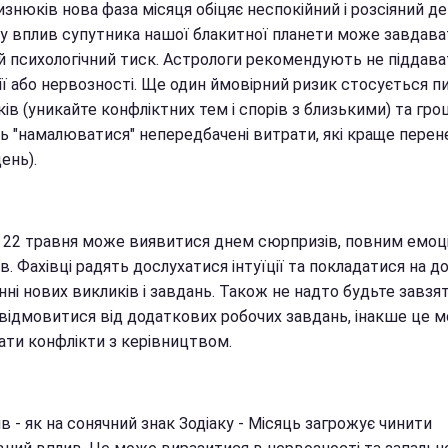
знюків нова фаза місяця обіцяє неспокійний і розсіяний де
у вплив супутника нашої блакитної планети може завдава
й психологічний тиск. Астрологи рекомендують не піддава
ії або нервозності. Ще один ймовірний ризик стосується п
ів (уникайте конфліктних тем і спорів з близькими) та гр
ь "намалюватися" непередбачені витрати, які краще перен
ень).
в 22 травня може виявитися днем сюрпризів, повним емоц
в. Фахівці радять дослухатися інтуїції та покладатися на до
ні нових викликів і завдань. Також не надто будьте завзя
 відмовитися від додаткових робочих завдань, інакше це 
ати конфлікти з керівництвом.
в - як на сонячний знак Зодіаку - Місяць загрожує чинити