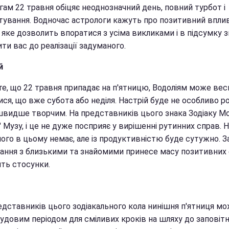
гам 22 травня обіцяє неоднозначний день, повний турбот і
тування. Водночас астрологи кажуть про позитивний впли
 яке дозволить впоратися з усіма викликами і в підсумку 
ти вас до реалізації задуманого.
й
те, що 22 травня припадає на п'ятницю, Водоліям може вес
ся, що вже субота або неділя. Настрій буде не особливо р
швидше творчим. На представників цього знака Зодіаку М
 Музу, і це не дуже посприяє у вирішенні рутинних справ. Н
ого в цьому немає, але із продуктивністю буде сутужно. З
вання з близькими та знайомими принесе масу позитивних
ить стосунки.
едставників цього зодіакального кола нинішня п'ятниця м
удовим періодом для сміливих кроків на шляху до заповітн