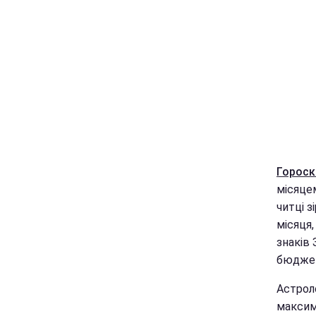
Гороск
місяцем
читці 
місяця,
знаків 
бюджет
Астроло
максима