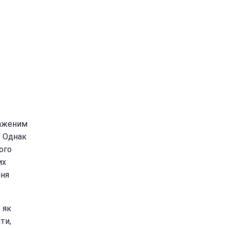
важеним
. Однак
ого
их
ння
 як
ти,