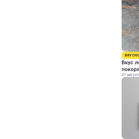
ВКУСН
Вкус л
покор
07 август