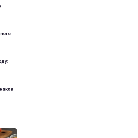
а
тного
оду:
знаков