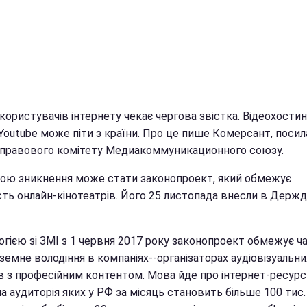
 користувачів інтернету чекає чергова звістка. Відеохости
 Youtube може піти з країни. Про це пише Комерсант, поси
і правового комітету Медиакоммуникационного союзу.
ою зникнення може стати законопроект, який обмежує
ість онлайн-кінотеатрів. Його 25 листопада внесли в Держ
логією зі ЗМІ з 1 червня 2017 року законопроект обмежує 
земне володіння в компаніях--організаторах аудіовізуальни
ів з професійним контентом. Мова йде про інтернет-ресурс
 аудиторія яких у РФ за місяць становить більше 100 тис.