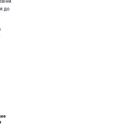
раїни.
я до
я
у
кие
я