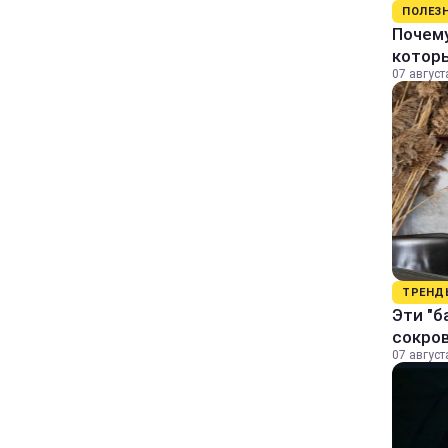
ПОЛЕЗ
Почему
котор
07 август
ТРЕНД
Эти "б
сокро
07 август