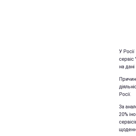
У Росії
сервіс
на дан
Причин
діяльн
Росії.
За ана
20% іно
сервіс
щоденна