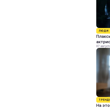
ЛЮДИ
Плакси
актрис
07 август
ТРЕНД
На это