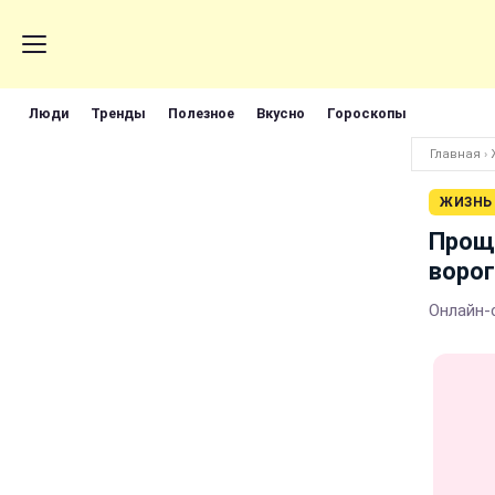
Люди
Тренды
Полезное
Вкусно
Гороскопы
Главная
›
ЖИЗНЬ
Проща
ворог
Онлайн-с