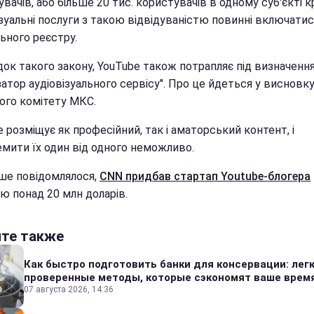
вачів, або більше 20 тис. користувачів в одному суб'єкті к
зуальні послуги з такою відвідуваністю повинні включатис
ьного реєстру.
док такого закону, YouTube також потрапляє під визначенн
затор аудіовізуального сервісу". Про це йдеться у висновк
ого комітету МКС.
 розміщує як професійний, так і аматорський контент, і
емити їх один від одного неможливо.
іше повідомлялося,
CNN придбав стартап Youtube-блогера
ю понад 20 млн доларів.
йте также
Как быстро подготовить банки для консервации: лег
проверенные методы, которые сэкономят ваше врем
07 августа 2026, 14:36