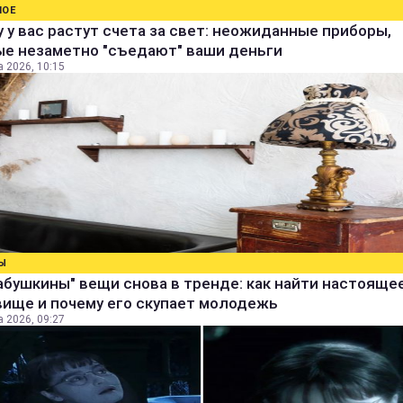
НОЕ
 у вас растут счета за свет: неожиданные приборы,
ые незаметно "съедают" ваши деньги
а 2026, 10:15
Ы
абушкины" вещи снова в тренде: как найти настояще
вище и почему его скупает молодежь
а 2026, 09:27