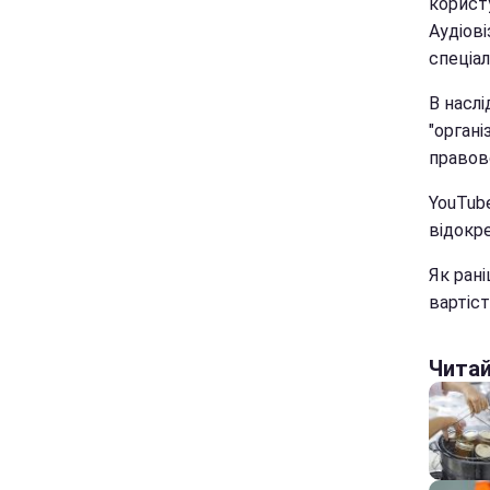
користу
Аудіові
спеціал
В наслі
"органі
правов
YouTube
відокр
Як ран
вартіст
Чита