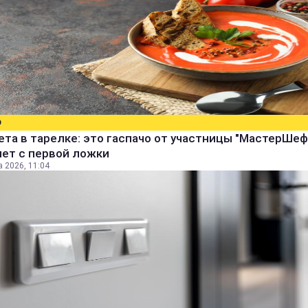
О
ета в тарелке: это гаспачо от участницы "МастерШеф
яет с первой ложки
а 2026, 11:04