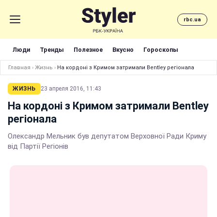
rbc.ua
Люди
Тренды
Полезное
Вкусно
Гороскопы
Главная
›
Жизнь
›
На кордоні з Кримом затримали Bentley регіонала
ЖИЗНЬ
23 апреля 2016, 11:43
На кордоні з Кримом затримали Bentley
регіонала
Олександр Мельник був депутатом Верховної Ради Криму
від Партії Регіонів