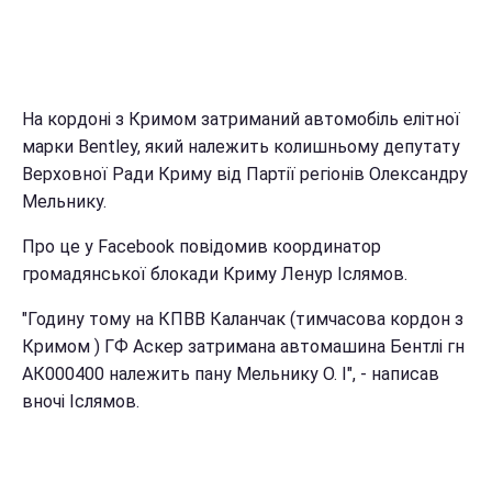
На кордоні з Кримом затриманий автомобіль елітної
марки Bentley, який належить колишньому депутату
Верховної Ради Криму від Партії регіонів Олександру
Мельнику.
Про це у Facebook повідомив координатор
громадянської блокади Криму Ленур Іслямов.
"Годину тому на КПВВ Каланчак (тимчасова кордон з
Кримом ) ГФ Аскер затримана автомашина Бентлі гн
АК000400 належить пану Мельнику О. І", - написав
вночі Іслямов.