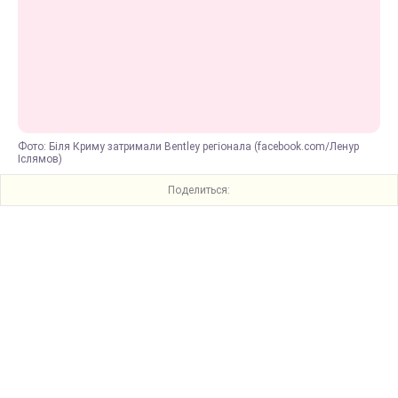
Фото: Біля Криму затримали Bentley регіонала (facebook.com/Ленур
Іслямов)
Поделиться: