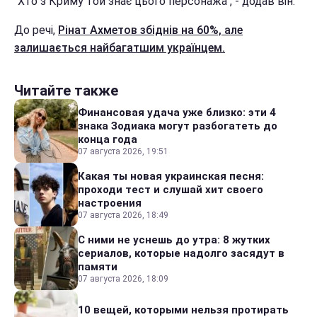
"Хто з Криму той знає цього персонажа", - додав він.
До речі,
Рінат Ахметов збіднів на 60%, але
залишається найбагатшим українцем.
Читайте также
Финансовая удача уже близко: эти 4
знака Зодиака могут разбогатеть до
конца года
07 августа 2026, 19:51
Какая ты новая украинская песня:
проходи тест и слушай хит своего
настроения
07 августа 2026, 18:49
С ними не уснешь до утра: 8 жутких
сериалов, которые надолго засядут в
памяти
07 августа 2026, 18:09
10 вещей, которыми нельзя протирать