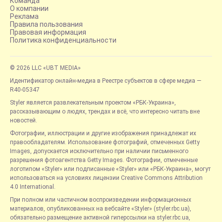
Команда
О компании
Реклама
Правила пользования
Правовая информация
Политика конфиденциальности
© 2026 LLC «UBT MEDIA»
Идентификатор онлайн-медиа в Реестре субъектов в сфере медиа —
R40-05347
Styler является развлекательным проектом «РБК-Украина»,
рассказывающим о людях, трендах и всё, что интересно читать вне
новостей.
Фотографии, иллюстрации и другие изображения принадлежат их
правообладателям. Использование фотографий, отмеченных Getty
Images, допускается исключительно при наличии письменного
разрешения фотоагентства Getty Images. Фотографии, отмеченные
логотипом «Styler» или подписанные «Styler» или «РБК-Украина», могут
использоваться на условиях лицензии Creative Commons Attribution
4.0 International.
При полном или частичном воспроизведении информационных
материалов, опубликованных на вебсайте «Styler» (styler.rbc.ua),
обязательно размещение активной гиперссылки на styler.rbc.ua,