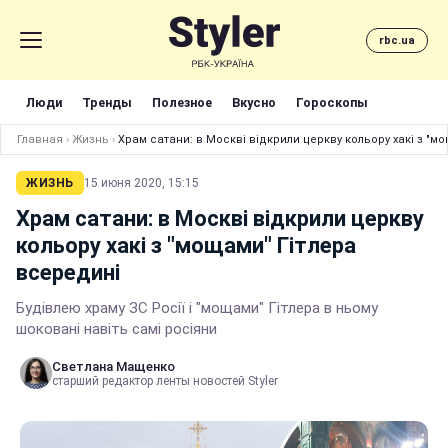
rbc.ua
Люди
Тренды
Полезное
Вкусно
Гороскопы
Главная
›
Жизнь
›
Храм сатани: в Москві відкрили церкву кольору хакі з "м
ЖИЗНЬ
15 июня 2020, 15:15
Храм сатани: в Москві відкрили церкву
кольору хакі з "мощами" Гітлера
всередині
Будівлею храму ЗС Росії і "мощами" Гітлера в ньому
шоковані навіть самі росіяни
Светлана Мащенко
старший редактор ленты новостей Styler