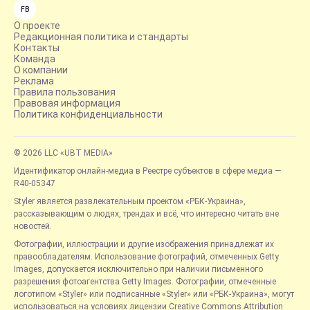
FB
О проекте
Редакционная политика и стандарты
Контакты
Команда
О компании
Реклама
Правила пользования
Правовая информация
Политика конфиденциальности
© 2026 LLC «UBT MEDIA»
Идентификатор онлайн-медиа в Реестре субъектов в сфере медиа —
R40-05347
Styler является развлекательным проектом «РБК-Украина»,
рассказывающим о людях, трендах и всё, что интересно читать вне
новостей.
Фотографии, иллюстрации и другие изображения принадлежат их
правообладателям. Использование фотографий, отмеченных Getty
Images, допускается исключительно при наличии письменного
разрешения фотоагентства Getty Images. Фотографии, отмеченные
логотипом «Styler» или подписанные «Styler» или «РБК-Украина», могут
использоваться на условиях лицензии Creative Commons Attribution