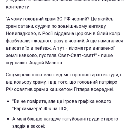
контексту.
"А чому головний храм ЗС РФ чорний? Це якийсь
храм сатани, судячи по зовнішньому вигляду.
Невипадково, в Росії віддавна церкви в білий колір
фарбували, і жодного разу в чорний. А ще намагалися
вписати їх в пейзаж. А тут - кілометри випаленої
землі навколо, пустеля. Свят-Свят-свят!" - пише
журналіст Андрій Мальгін.
Соцмережі шоковані і від моторошної архітектури, і
від кольору храму, і від того, що головний патріарх
РФ освятив храм з кашкетом Гітлера всередині.
"Ви не повірите, але це ігрова графіка нового
"Вархаммера" 40к на ПС5;
А мені більше нагадує татуйовані груди старого
злодія в законі;