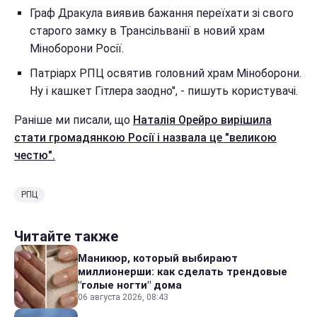
Граф Дракула виявив бажання переїхати зі свого
старого замку в Трансільванії в новий храм
Міноборони Росії.
Патріарх РПЦ освятив головний храм Міноборони.
Ну і кашкет Гітлера заодно", - пишуть користувачі.
Раніше ми писали, що
Наталія Орейро вирішила
стати громадянкою Росії і назвала це "великою
честю".
РПЦ
Читайте также
Маникюр, который выбирают
миллионерши: как сделать трендовые
"голые ногти" дома
06 августа 2026, 08:43