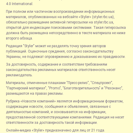
4.0 International.
При полном или частичном воспроизведении информационных
материалов, опубликованных на вебсайте «Styler» (styler.rbc.ua),
обязательно размещение активной гиперссылки на styler.rbc.ua,
открытой для индексации поисковыми системами. Такая гиперссылка
должна быть размещена непосредственно в тексте материала не ниже
второго абзаца.
Редакция "Styler" может не разделять точку зрения авторов
публикаций. Оценочные суждения, согласно законодательству
Украины, не подлежат опровержению и доказыванию их правдивости.
За достоверность, содержание и соответствие требованиям
законодательства рекламных материалов ответственность несет
рекламодатель.
Материалы, отмеченные плашками "Пресс-релиз", "Спецпроект",
"Партнерский материал", "Promo", "Благотворительность" и "Резонанс",
размещаются на правах рекламы.
Рубрика «Новости компаний» является информационным форматом,
содержащим новости, сообщения и объявления, связанные с
деятельностью компаний, и основывается на информации,
предоставленной соответствующими компаниями. Редакция не несет
ответственности за достоверность такой информации.
Онлайн-медиа «Styler» предназначено для лиц от 21 года.