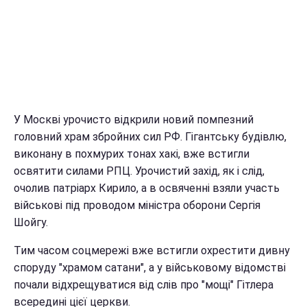
У Москві урочисто відкрили новий помпезний
головний храм збройних сил РФ. Гігантську будівлю,
виконану в похмурих тонах хакі, вже встигли
освятити силами РПЦ. Урочистий захід, як і слід,
очолив патріарх Кирило, а в освяченні взяли участь
військові під проводом міністра оборони Сергія
Шойгу.
Тим часом соцмережі вже встигли охрестити дивну
споруду "храмом сатани", а у військовому відомстві
почали відхрещуватися від слів про "мощі" Гітлера
всередині цієї церкви.