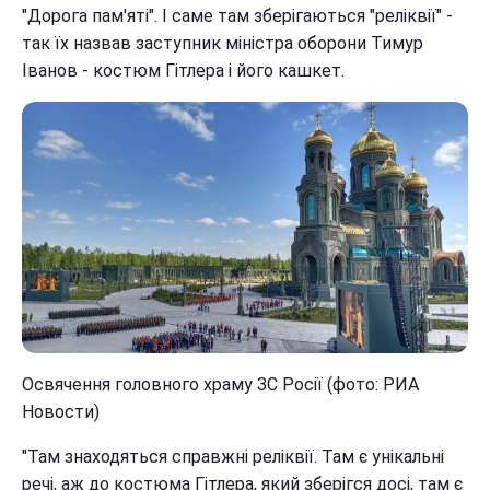
"Дорога пам'яті". І саме там зберігаються "реліквії" -
так їх назвав заступник міністра оборони Тимур
Іванов - костюм Гітлера і його кашкет.
Освячення головного храму ЗС Росії (фото: РИА
Новости)
"Там знаходяться справжні реліквії. Там є унікальні
речі, аж до костюма Гітлера, який зберігся досі, там є