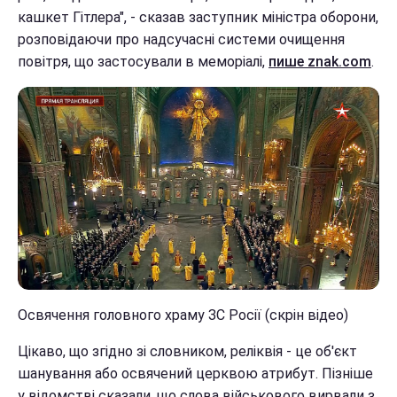
кашкет Гітлера", - сказав заступник міністра оборони,
розповідаючи про надсучасні системи очищення
повітря, що застосували в меморіалі,
пише znak.com
.
Освячення головного храму ЗС Росії (скрін відео)
Цікаво, що згідно зі словником, реліквія - це об'єкт
шанування або освячений церквою атрибут. Пізніше
у відомстві сказали, що слова військового вирвали з