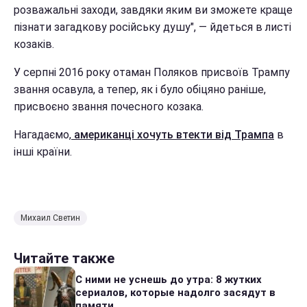
розважальні заходи, завдяки яким ви зможете краще
пізнати загадкову російську душу", — йдеться в листі
козаків.
У серпні 2016 року отаман Поляков присвоїв Трампу
звання осавула, а тепер, як і було обіцяно раніше,
присвоєно звання почесного козака.
Нагадаємо,
американці хочуть втекти від Трампа
в
інші країни.
Михаил Светин
Читайте также
С ними не уснешь до утра: 8 жутких
сериалов, которые надолго засядут в
памяти