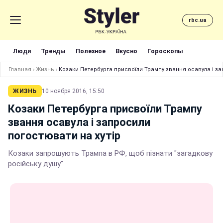
rbc.ua
Люди
Тренды
Полезное
Вкусно
Гороскопы
Главная
›
Жизнь
›
Козаки Петербурга присвоїли Трампу звання осавула і за
ЖИЗНЬ
10 ноября 2016, 15:50
Козаки Петербурга присвоїли Трампу
звання осавула і запросили
погостювати на хутір
Козаки запрошують Трампа в РФ, щоб пізнати "загадкову
російську душу"