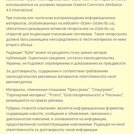
использоваться на условиях лицензии Creative Commons Attribution
4.0 International.
При полном или частичном воспроизведении информационных
материалов, опубликованных на вебсайте «Styler» (styler.rbc.ua),
обязательно размещение активной гиперссылки на styler.rbc.ua,
открытой для индексации поисковыми системами. Такая гиперссылка
должна быть размещена непосредственно в тексте материала не ниже
второго абзаца.
Редакция "Styler" может не разделять точку зрения авторов
публикаций. Оценочные суждения, согласно законодательству
Украины, не подлежат опровержению и доказыванию их правдивости.
За достоверность, содержание и соответствие требованиям
законодательства рекламных материалов ответственность несет
рекламодатель.
Материалы, отмеченные плашками "Пресс-релиз", "Спецпроект",
"Партнерский материал", "Promo", "Благотворительность" и "Резонанс",
размещаются на правах рекламы.
Рубрика «Новости компаний» является информационным форматом,
содержащим новости, сообщения и объявления, связанные с
деятельностью компаний, и основывается на информации,
предоставленной соответствующими компаниями. Редакция не несет
ответственности за достоверность такой информации.