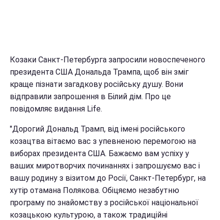
Козаки Санкт-Петербурга запросили новоспеченого
президента США Дональда Трампа, щоб він зміг
краще пізнати загадкову російську душу. Вони
відправили запрошення в Білий дім. Про це
повідомляє видання Life.
"Дорогий Дональд Трамп, від імені російського
козацтва вітаємо вас з упевненою перемогою на
виборах президента США. Бажаємо вам успіху у
ваших миротворчих починаннях і запрошуємо вас і
вашу родину з візитом до Росії, Санкт-Петербург, на
хутір отамана Полякова. Обіцяємо незабутню
програму по знайомству з російської національної
козацькою культурою, а також традиційні