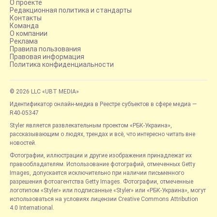
О проекте
Редакционная политика и стандарты
Контакты
Команда
О компании
Реклама
Правила пользования
Правовая информация
Политика конфиденциальности
© 2026 LLC «UBT MEDIA»
Идентификатор онлайн-медиа в Реестре субъектов в сфере медиа —
R40-05347
Styler является развлекательным проектом «РБК-Украина»,
рассказывающим о людях, трендах и всё, что интересно читать вне
новостей.
Фотографии, иллюстрации и другие изображения принадлежат их
правообладателям. Использование фотографий, отмеченных Getty
Images, допускается исключительно при наличии письменного
разрешения фотоагентства Getty Images. Фотографии, отмеченные
логотипом «Styler» или подписанные «Styler» или «РБК-Украина», могут
использоваться на условиях лицензии Creative Commons Attribution
4.0 International.