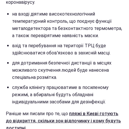
коронавірусу.
на вході діятиме високотехнологічний
температурний контроль, що поєднує функції
металодетектора та безконтактного термометра,
а також перевірятиме наявність маски.
вхід та перебування на території ТРЦ буде
здійснюватися обов'язково в захисній масці.
для дотримання безпечної дистанції в місцях
можливого скупчення людей буде нанесена
спеціальна розмітка.
служба клінінгу працюватиме в посиленому
режимі, а вбиральні будуть обладнані
індивідуальними засобами для дезінфекції.
Раніше ми писали про те, що
пляжі в Києві готують
до відкриття, скільки зон відпочинку і кому будуть
доступні.