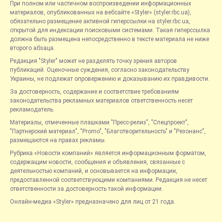
При полном или частичном воспроизведении информационных
материалов, опубликованных на вебсайте «Styler» (styler.rbc.ua),
обязательно размещение активной гиперссылки на styler.rbc.ua,
открытой для индексации поисковыми системами. Такая гиперссылка
должна быть размещена непосредственно в тексте материала не ниже
второго абзаца.
Редакция "Styler" может не разделять точку зрения авторов
публикаций. Оценочные суждения, согласно законодательству
Украины, не подлежат опровержению и доказыванию их правдивости.
За достоверность, содержание и соответствие требованиям
законодательства рекламных материалов ответственность несет
рекламодатель.
Материалы, отмеченные плашками "Пресс-релиз", "Спецпроект",
"Партнерский материал", "Promo", "Благотворительность" и "Резонанс",
размещаются на правах рекламы.
Рубрика «Новости компаний» является информационным форматом,
содержащим новости, сообщения и объявления, связанные с
деятельностью компаний, и основывается на информации,
предоставленной соответствующими компаниями. Редакция не несет
ответственности за достоверность такой информации.
Онлайн-медиа «Styler» предназначено для лиц от 21 года.