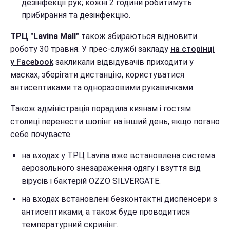
дезінфекції рук; кожні 2 години робитимуть
прибирання та дезінфекцію.
ТРЦ "Lavina Mall"
також збираються відновити
роботу 30 травня. У прес-службі закладу
на сторінці
у Facebook
закликали відвідувачів приходити у
масках, зберігати дистанцію, користуватися
антисептиками та одноразовими рукавичками.
Також адміністрація порадила киянам і гостям
столиці перенести шопінг на інший день, якщо погано
себе почуваєте.
на входах у ТРЦ Lavina вже встановлена система
аерозольного знезараження одягу і взуття від
вірусів і бактерій OZZO SILVERGATE.
на входах встановлені безконтактні диспенсери з
антисептиками, а також буде проводитися
температурний скринінг.