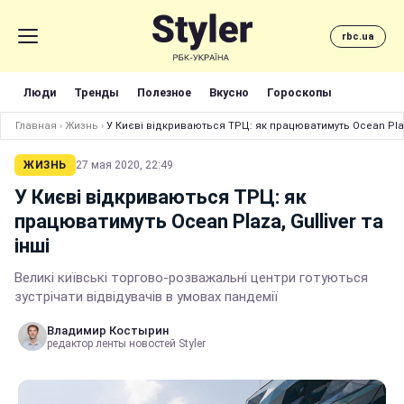
rbc.ua
Люди
Тренды
Полезное
Вкусно
Гороскопы
Главная
›
Жизнь
›
У Києві відкриваються ТРЦ: як працюватимуть Ocean Plaza,
ЖИЗНЬ
27 мая 2020, 22:49
У Києві відкриваються ТРЦ: як
працюватимуть Ocean Plaza, Gulliver та
інші
Великі київські торгово-розважальні центри готуються
зустрічати відвідувачів в умовах пандемії
Владимир Костырин
редактор ленты новостей Styler