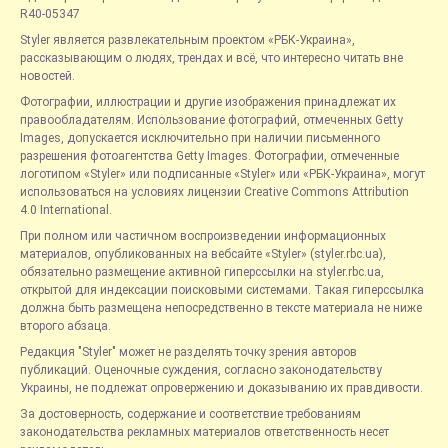
R40-05347
Styler является развлекательным проектом «РБК-Украина»,
рассказывающим о людях, трендах и всё, что интересно читать вне
новостей.
Фотографии, иллюстрации и другие изображения принадлежат их
правообладателям. Использование фотографий, отмеченных Getty
Images, допускается исключительно при наличии письменного
разрешения фотоагентства Getty Images. Фотографии, отмеченные
логотипом «Styler» или подписанные «Styler» или «РБК-Украина», могут
использоваться на условиях лицензии Creative Commons Attribution
4.0 International.
При полном или частичном воспроизведении информационных
материалов, опубликованных на вебсайте «Styler» (styler.rbc.ua),
обязательно размещение активной гиперссылки на styler.rbc.ua,
открытой для индексации поисковыми системами. Такая гиперссылка
должна быть размещена непосредственно в тексте материала не ниже
второго абзаца.
Редакция "Styler" может не разделять точку зрения авторов
публикаций. Оценочные суждения, согласно законодательству
Украины, не подлежат опровержению и доказыванию их правдивости.
За достоверность, содержание и соответствие требованиям
законодательства рекламных материалов ответственность несет