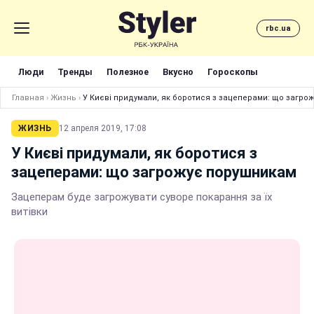
rbc.ua
Люди
Тренды
Полезное
Вкусно
Гороскопы
Главная
›
Жизнь
›
У Києві придумали, як боротися з зацеперами: що загро
ЖИЗНЬ
12 апреля 2019, 17:08
У Києві придумали, як боротися з
зацеперами: що загрожує порушникам
Зацеперам буде загрожувати суворе покарання за їх
витівки