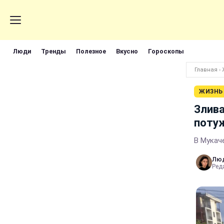
Люди
Тренды
Полезное
Вкусно
Гороскопы
Главная
›
ЖИЗНЬ
Злива
потуж
В Мукаче
Лю
Реда