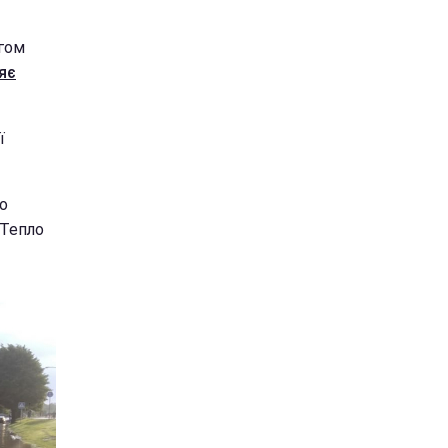
ягом
яє
ї
ро
 Тепло