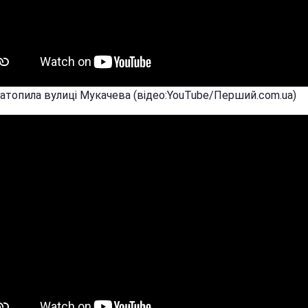
затопила вулиці Мукачева (відео:YouTube/Перший.com.ua)