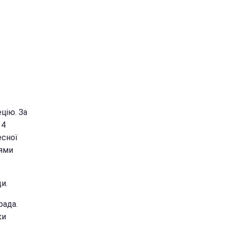
цію. За
 4
есної
цями
и.
рада.
ки