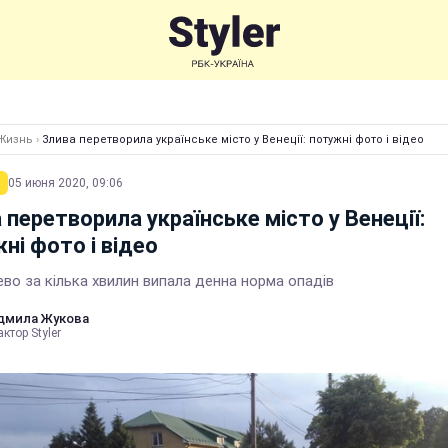
Жизнь
›
Злива перетворила українське місто у Венеції: потужні фото і відео
05 июня 2020, 09:06
 перетворила українське місто у Венеції:
ні фото і відео
во за кілька хвилин випала денна норма опадів
дмила Жукова
ктор Styler