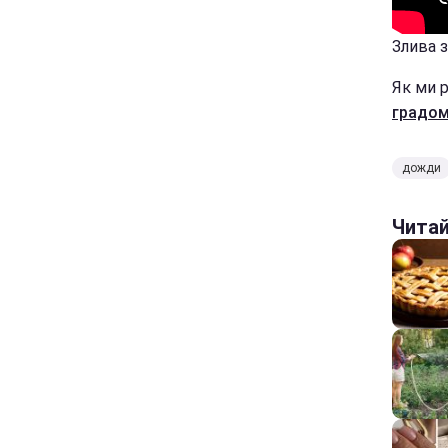
Злива 
Як ми 
градом
дожди
Чита