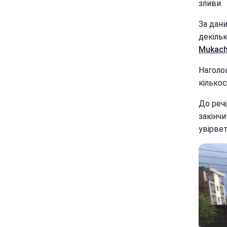
зливи.
За дан
декільк
Мukach
Наголош
кількос
До речі
закінчи
увірвет