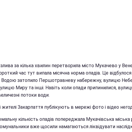
злива за кілька хвилин перетворила місто Мукачево у Вене
роткий час тут випала місячна норма опадів. Це відбулося
. Водою затопило Першотравневу набережну, вулицю Неб
вулицю Миру та інші. Навіть коли опади припинилися, вули
еличезні потоки води.
 жителі Закарпаття публікують в мережі фото і відео негод
омальну кількість опадів попереджала Мукачівська міська 
комунальники вже щосили намагаються ліквідувати наслід