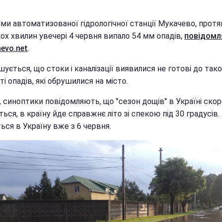
ими автоматизованої гідрологічної станції Мукачево, прот
ох хвилин увечері 4 червня випало 54 мм опадів,
повідомл
evo.net
.
ується, що стоки і каналізації виявилися не готові до тако
ті опадів, які обрушилися на місто.
, синоптики повідомляють, що "сезон дощів" в Україні ско
ться, в країну йде справжнє літо зі спекою під 30 градусів.
ься в Україну вже з 6 червня.