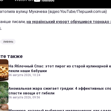
затопила вулиці Мукачева (відео:YouTube/Перший.com.ua)
раніше писали,
на український курорт обрушився торнадо 
.
ливень
йте также
На Яблочный Спас: этот пирог из старой кулинарной 
пекли наши бабушки
06 августа 2026, 10:24
Аномальная жара сжигает грядки: 4 эффективных сп
спасти овощи от гибели
06 августа 2026, 09:56
Маникюр, который выбирают миллионерши: как сдел