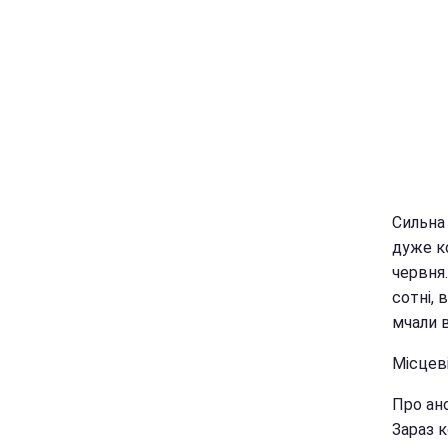
Сильна 
дуже ко
червня
сотні, 
мчали в
Місцеві
Про ан
Зараз 