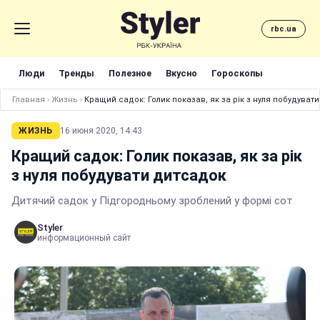
rbc.ua
Люди
Тренды
Полезное
Вкусно
Гороскопы
Главная
›
Жизнь
›
Кращий садок: Голик показав, як за рік з нуля побудуват
ЖИЗНЬ
16 июня 2020, 14:43
Кращий садок: Голик показав, як за рік
з нуля побудувати дитсадок
Дитячий садок у Підгородньому зроблений у формі сот
Styler
информационный сайт