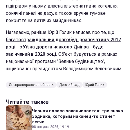
підігрівом у ньому, власна альтернативна котельня,
сонячні панелі на даху, а також зручне гумове
покриття на дитячих майданчиках.
Нагадаємо, раніше Юрій Голик написав про те, що
багатостраждальний довгобуд, розпочатий у 2012
році - об'їзна дорога навколо Дніпра - буде
закінчений в 2020 році.
Об'єкт будується в рамках
національної програми "Велике будівництво",
ініційованої президентом Володимиром Зеленським.
Днепропетровская область
Детский сад
Юрий Голик
Читайте также
Черная полоса заканчивается: три знака
Зодиака, которым наконец-то станет
легче
08 августа 2026, 19:19