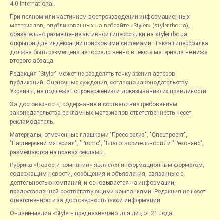
4.0 International.
При полном или частичном воспроизведении информационных
материалов, опубликованных на вебсайте «Styler» (styler.rbc.ua),
обязательно размещение активной гиперссылки на styler.rbc.ua,
открытой для индексации поисковыми системами. Такая гиперссылка
должна быть размещена непосредственно в тексте материала не ниже
второго абзаца.
Редакция "Styler" может не разделять точку зрения авторов
публикаций. Оценочные суждения, согласно законодательству
Украины, не подлежат опровержению и доказыванию их правдивости.
За достоверность, содержание и соответствие требованиям
законодательства рекламных материалов ответственность несет
рекламодатель.
Материалы, отмеченные плашками "Пресс-релиз", "Спецпроект",
"Партнерский материал", "Promo", "Благотворительность" и "Резонанс",
размещаются на правах рекламы.
Рубрика «Новости компаний» является информационным форматом,
содержащим новости, сообщения и объявления, связанные с
деятельностью компаний, и основывается на информации,
предоставленной соответствующими компаниями. Редакция не несет
ответственности за достоверность такой информации.
Онлайн-медиа «Styler» предназначено для лиц от 21 года.