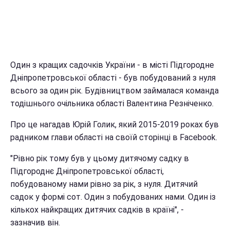
Один з кращих садочків України - в місті Підгородне
Дніпропетровської області - був побудований з нуля
всього за один рік. Будівництвом займалася команда
тодішнього очільника області Валентина Резніченко.
Про це нагадав Юрій Голик, який 2015-2019 роках був
радником глави області на своїй сторінці в Facebook.
"Рівно рік тому був у цьому дитячому садку в
Підгороднє Дніпропетровської області,
побудованому нами рівно за рік, з нуля. Дитячий
садок у формі сот. Один з побудованих нами. Один із
кількох найкращих дитячих садків в країні", -
зазначив він.