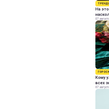
ТРЕНД
На это
наско
07 август
ГОРОС
Кому у
всех з
07 август