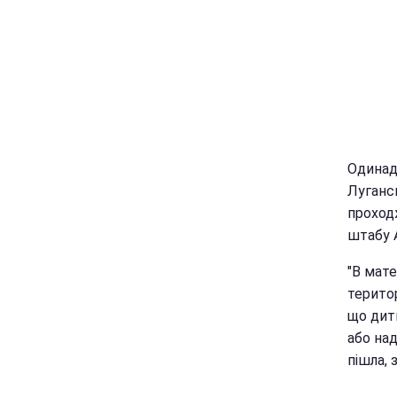
Одинад
Лугансь
проход
штабу 
"В мат
територ
що дит
або на
пішла, 