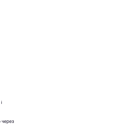
і
ю через