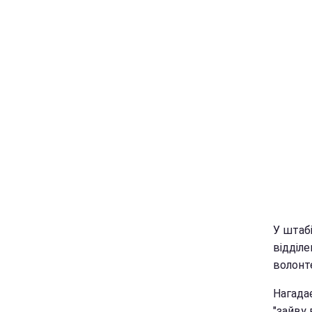
У штаб
відділе
волонте
Нагада
"зайву 