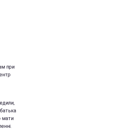
там при
центр
редили,
 батька
о мати
енні.