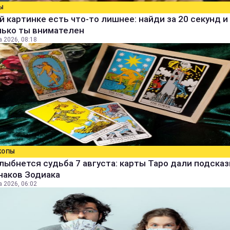
Ы
й картинке есть что-то лишнее: найди за 20 секунд и 
лько ты внимателен
а 2026, 08:18
КОПЫ
лыбнется судьба 7 августа: карты Таро дали подсказ
наков Зодиака
а 2026, 06:02