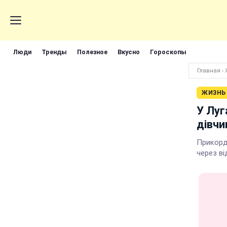
Люди
Тренды
Полезное
Вкусно
Гороскопы
Главная
›
ЖИЗНЬ
У Луг
дівчи
Прикорд
через ві