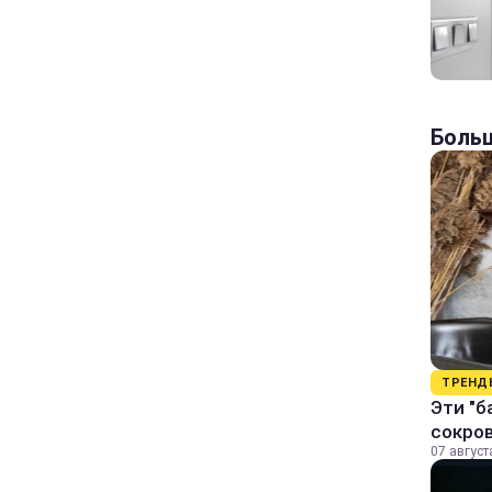
Больш
ТРЕНД
Эти "б
сокро
07 август