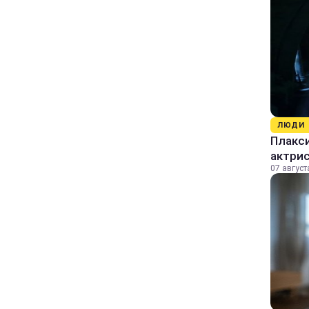
ЛЮДИ
Плакси
актрис
07 август