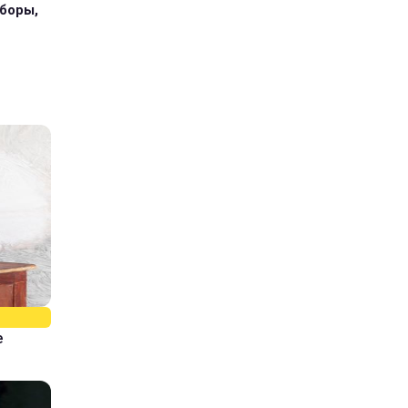
иборы,
е