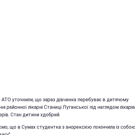
і АТО уточнили, що зараз дівчинка перебуває в дитячому
нні районної лікарні Станиці Луганської під наглядом лікарів 
рів. Стан дитини хдобрий.
ємо, що в Сумах студентка з анорексією покінчила із собо
вагу".