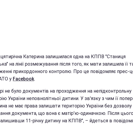
цятирічна Катерина залишилася одна на КППВ "Станиця
ка" на лінії розмежування після того, як мати залишила її 
женні прикордонного контролю. Про це повідомляє прес-
АТО у
Facebook
.
ері не було документів на проходження на непідконтрольну
ію України неповнолітньої дитини. У зв'язку з чим її попе
ина не має права залишати територію України без дозволу
дання документа, що вона є матір'ю-одиначкою. Після цьог
залишивши 11-річну дитину на КППВ", – йдеться в повідомл